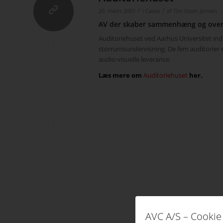
/
/
20. marts 2001
i
Cases
af
Tim Steen Jensen
AV der skaber sammenhæng og over
Auditoriehuset ved Aarhus Universitet indf
storrumsundervisning. De fem auditorier 
audio-visuelle leverance.
Læs mere om
Auditoriehuset
her.
AVC A/S – Cookie 