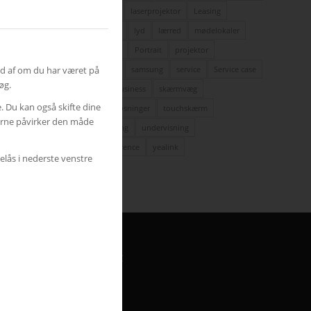
Landscape
laserprojektor
Leasing
LEDskærme
lyd
lærred
mødelokaler
nyt om AVC
Portrait
projektor
ud af om du har været på
rumstyring
samsung
service
Service case
øg.
skype for business
skærmvæg
e. Du kan også skifte dine
streaming løsninger
touchskærm
gerne påvirker den måde
trådløs deling
undervisning
videokonference
yealink
elås i nederste venstre
HER FINDER DU AVC
Jylland
Finlandsvej 5
8700 Horsens