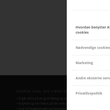
Hvordan benytter A
cookies
Nødvendige cookies
Marketing
Andre eksterne serv
DERFOR SKAL AVC VÆRE DIN LEVERANDØR
Privatlivspolitik
• Vi går all in på en god dialog og et godt samarbejde.
• Vi lytter og har fokus på din virksomhed og Jeres behov.
• Vi er AV-begejstrede og innovative.