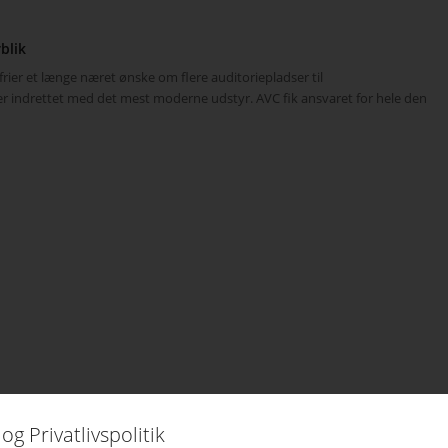
blik
rier et længe næret ønske om flere auditoriepladser til
er indrettet med det mest moderne udstyr. AVC fik ansvaret for hele den
og Privatlivspolitik