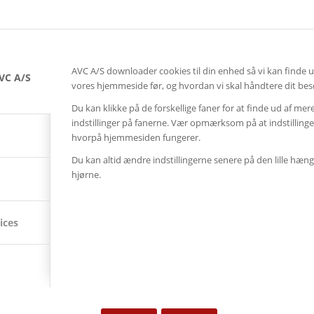
AVC A/S downloader cookies til din enhed så vi kan finde 
VC A/S
vores hjemmeside før, og hvordan vi skal håndtere dit bes
Du kan klikke på de forskellige faner for at finde ud af mer
indstillinger på fanerne. Vær opmærksom på at indstillin
hvorpå hjemmesiden fungerer.
Du kan altid ændre indstillingerne senere på den lille hæng
hjørne.
ices
SENESTE AVC KAMPAGNER
Kampagne – Lenovo ThinkSmart One
12. juni 2026 - 10:27