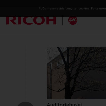
AVCs hjemmeside benytter cookies. Fortsætter 
Auditoriehuset