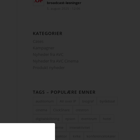
broadcast-løsninger
5. august 2025 - 12:06
KATEGORIER
Cases
Kampagner
Nyheder fra AVC
Nyheder fra AVC Cinema
Produkt nyheder
TAGS – POPULÆRE EMNER
auditorium
AV over IP
biograf
byrådssal
cinema
ClickShare
crestron
digitalskiltning
epson
eventrum
hotel
i3
infoskærme
interaktivitet
interaktiv projektor
kirke
konferencelokaler