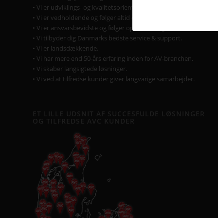
• Vi er udviklings- og kvalitetsorienterede.
• Vi er vedholdende og følger altid opgaven helt til dørs.
• Vi er ansvarsbevidste og følger op på løsningen.
• Vi tilbyder dig Danmarks bedste service & support.
• Vi er landsdækkende.
• Vi har mere end 50-års erfaring inden for AV-branchen.
• Vi skaber langsigtede løsninger.
• Vi ved at tilfredse kunder giver langvarige samarbejder.
ET LILLE UDSNIT AF SUCCESFULDE LØSNINGER
OG TILFREDSE AVC KUNDER