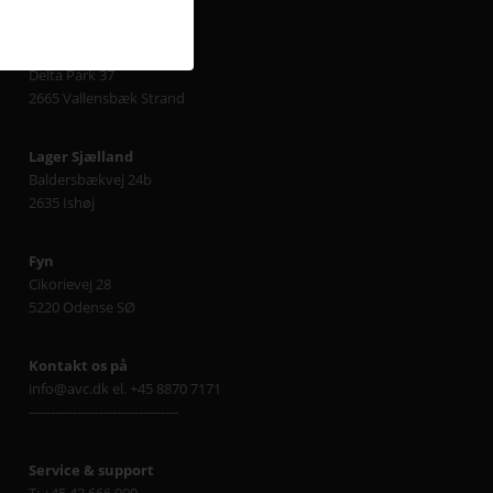
Sjælland
Delta Park 37
2665 Vallensbæk Strand
Lager Sjælland
Baldersbækvej 24b
2635 Ishøj
Fyn
Cikorievej 28
5220 Odense SØ
Kontakt os på
info@avc.dk el. +45 8870 7171
----------------------------------
Service & support