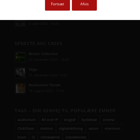
Kampagne – Stor skærm – Lille pris
Fortsæt
Afvis
17. maj 2026 - 12:22
Kampagne – Jabra PanaCast 50 Android
3. april 2026 - 10:41
SENESTE AVC CASES
Better Collective
27. november 2025 - 14:43
Vega
21. december 2023 - 9:52
Restaurant Tiende
18. august 2023 - 11:56
TAGS – DIN GENVEJ TIL POPULÆRE EMNER
auditorium
AV over IP
biograf
byrådssal
cinema
ClickShare
crestron
digitalskiltning
epson
eventrum
hotel
i3
infoskærme
interaktivitet