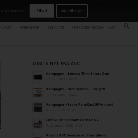
R
CASES
KAMPAGNER
KONTAKT
JOB
AVC INFOSYSTEM
Tillad
Indstillinger
 altid ændres.
INEMA
WEBSHOP
SKI 02.70
UDFORSK RICOH | AVC
SIDSTE NYT FRA AVC
Kampagne – Lenovo ThinkSmart One
12. juni 2026 - 10:27
Kampagne – Stor skærm – Lille pris
17. maj 2026 - 12:22
Kampagne – Jabra PanaCast 50 Android
3. april 2026 - 10:41
Lenovo ThinkSmart Core Gen 2
8. december 2025 - 8:16
Ricoh | AVC investerer i fremtidens