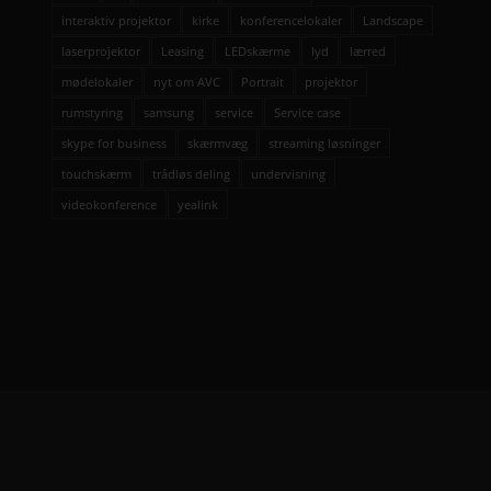
interaktiv projektor
kirke
konferencelokaler
Landscape
laserprojektor
Leasing
LEDskærme
lyd
lærred
mødelokaler
nyt om AVC
Portrait
projektor
rumstyring
samsung
service
Service case
skype for business
skærmvæg
streaming løsninger
touchskærm
trådløs deling
undervisning
videokonference
yealink