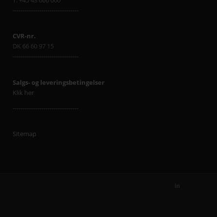
T: +45 43 666 000
----------------------------------
CVR-nr.
DK 66 60 97 15
----------------------------------
Salgs- og leveringsbetingelser
Klik her
----------------------------------
Sitemap