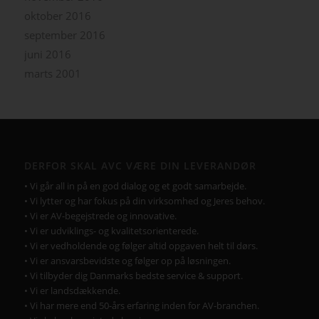
oktober 2016
september 2016
juni 2016
marts 2001
DERFOR SKAL AVC VÆRE DIN LEVERANDØR
• Vi går all in på en god dialog og et godt samarbejde.
• Vi lytter og har fokus på din virksomhed og Jeres behov.
• Vi er AV-begejstrede og innovative.
• Vi er udviklings- og kvalitetsorienterede.
• Vi er vedholdende og følger altid opgaven helt til dørs.
• Vi er ansvarsbevidste og følger op på løsningen.
• Vi tilbyder dig Danmarks bedste service & support.
• Vi er landsdækkende.
• Vi har mere end 50-års erfaring inden for AV-branchen.