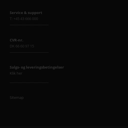
Service & support
T: +45 43 666 000
----------------------------------
CVR-nr.
DK 66 60 97 15
----------------------------------
Salgs- og leveringsbetingelser
Klik her
----------------------------------
Sitemap