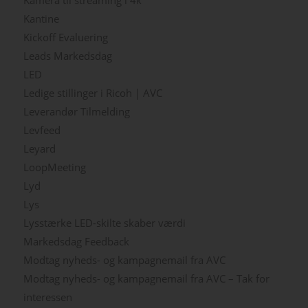
Kamera til streaming i 4k
Kantine
Kickoff Evaluering
Leads Markedsdag
LED
Ledige stillinger i Ricoh | AVC
Leverandør Tilmelding
Levfeed
Leyard
LoopMeeting
Lyd
Lys
Lysstærke LED-skilte skaber værdi
Markedsdag Feedback
Modtag nyheds- og kampagnemail fra AVC
Modtag nyheds- og kampagnemail fra AVC – Tak for
interessen