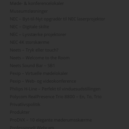
Møde- & konferencelokaler
Museumsløsninger
NEC – Byt-til-Nyt opgradér til NEC laserprojektor
NEC – Digitale skilte
NEC – Lysstærke projektorer
NEC 4K storskærme
Neets – Tryk eller touch?
Neets – Welcome to the Room
Neets Sound Bar – SB1
Pexip – Virtuelle mødelokaler
Pexip – Web- og videokonference
Philips H-Line – Perfekt til vinduesudstillingen
Polycom RealPresence Trio 8800 – En, To, Trio
Privatlivspolitik
Produkter
ProDVX – 10 elegante møderumsskærme
Professionelt Webcam