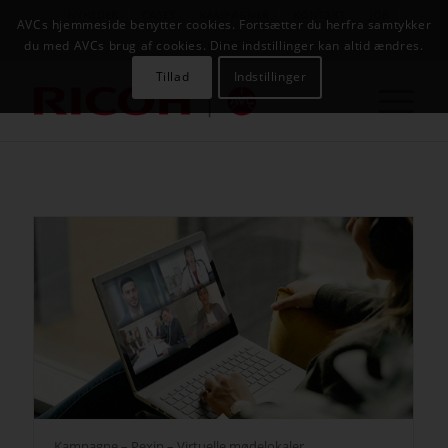
NYHEDER
CASES
KAMPAGNER
KONTAKT
JOB
AVCs hjemmeside benytter cookies. Fortsætter du herfra samtykker
AVC INFOSYSTEM
du med AVCs brug af cookies. Dine indstillinger kan altid ændres.
Tillad
Indstillinger
Kampagne – Pexip – Virtuelle mødelokaler