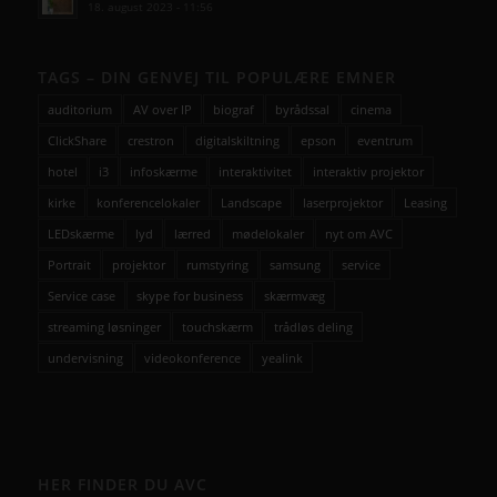
18. august 2023 - 11:56
TAGS – DIN GENVEJ TIL POPULÆRE EMNER
auditorium
AV over IP
biograf
byrådssal
cinema
ClickShare
crestron
digitalskiltning
epson
eventrum
hotel
i3
infoskærme
interaktivitet
interaktiv projektor
kirke
konferencelokaler
Landscape
laserprojektor
Leasing
LEDskærme
lyd
lærred
mødelokaler
nyt om AVC
Portrait
projektor
rumstyring
samsung
service
Service case
skype for business
skærmvæg
streaming løsninger
touchskærm
trådløs deling
undervisning
videokonference
yealink
HER FINDER DU AVC