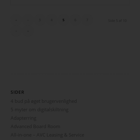
«
‹
3
4
5
6
7
Side 5 af 10
›
»
SIDER
4 bud på øget brugervenlighed
5 myter om digitalskiltning
Adapterring
Advanced Board Room
All-in-one – AVC Leasing & Service