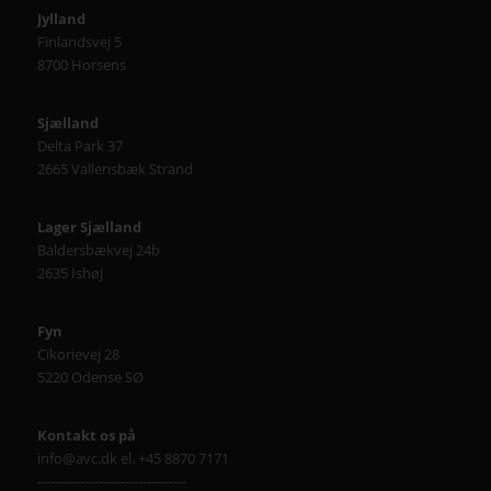
Jylland
Finlandsvej 5
8700 Horsens
Sjælland
Delta Park 37
2665 Vallensbæk Strand
Lager Sjælland
Baldersbækvej 24b
2635 Ishøj
Fyn
Cikorievej 28
5220 Odense SØ
Kontakt os på
info@avc.dk el. +45 8870 7171
----------------------------------