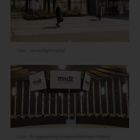
Case – Dansk Gigthospital
Case – En opgradering af regionsrådssalen i Viborg