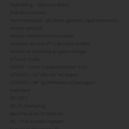
Fejlmelding – skærme i Metro
Find din konsulent
Hjemmearbejde – gå skarpt igennem, også hjemmefra
Hvad er god lyd?
Hvad er Unified Communication
Hvad kan AV over IP? 6 åbenlyse fordele
Hvorfor er streaming en game changer
i3 Touch til alle
I3SIXTY – touch til præsentationer m.m.
i3TOUCH – 65” eller 86” 4K skærm
i3TOUCH – 86” og WePresent til leasingpris
Interndwd
ISE 2023
ISE_23_Evaluering
Jabra PanaCast 50 Android
JBL – Prof & mobil højttaler