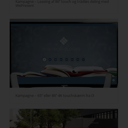
Kampagne – Leasing af 86’’ touch og trådløs deling med
WePresent
Kampagne – 65” eller 86” 4K touchskærm fra i3