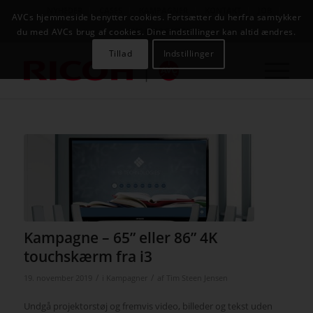
NYHEDER
CASES
KAMPAGNER
KONTAKT
JOB
AVCs hjemmeside benytter cookies. Fortsætter du herfra samtykker
AVC INFOSYSTEM
du med AVCs brug af cookies. Dine indstillinger kan altid ændres.
Tillad
Indstillinger
Kampagne – 65” eller 86” 4K
touchskærm fra i3
/
/
19. november 2019
i
Kampagner
af
Tim Steen Jensen
Undgå projektorstøj og fremvis video, billeder og tekst uden