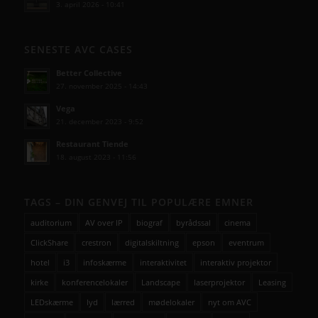
3. april 2026 - 10:41
SENESTE AVC CASES
Better Collective
27. november 2025 - 14:43
Vega
21. december 2023 - 9:52
Restaurant Tiende
18. august 2023 - 11:56
TAGS – DIN GENVEJ TIL POPULÆRE EMNER
auditorium
AV over IP
biograf
byrådssal
cinema
ClickShare
crestron
digitalskiltning
epson
eventrum
hotel
i3
infoskærme
interaktivitet
interaktiv projektor
kirke
konferencelokaler
Landscape
laserprojektor
Leasing
LEDskærme
lyd
lærred
mødelokaler
nyt om AVC