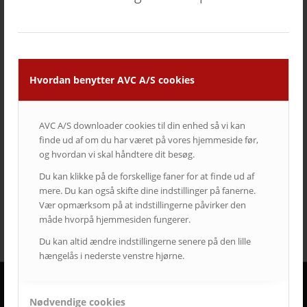
TAGS – POPULÆRE EMNER
auditorium
AV over IP
biograf
byrådssal
cinema
ClickShare
crestron
digitalskiltning
epson
eventrum
Hvordan benytter AVC A/S cookies
hotel
i3
infoskærme
interaktivitet
interaktiv projektor
kirke
konferencelokaler
Landscape
laserprojektor
Leasing
LEDskærme
lyd
lærred
mødelokaler
nyt om AVC
AVC A/S downloader cookies til din enhed så vi kan
finde ud af om du har været på vores hjemmeside før,
Portrait
projektor
rumstyring
samsung
service
og hvordan vi skal håndtere dit besøg.
Service case
skype for business
skærmvæg
Du kan klikke på de forskellige faner for at finde ud af
streaming løsninger
touchskærm
trådløs deling
mere. Du kan også skifte dine indstillinger på fanerne.
undervisning
videokonference
yealink
Vær opmærksom på at indstillingerne påvirker den
måde hvorpå hjemmesiden fungerer.
Du kan altid ændre indstillingerne senere på den lille
hængelås i nederste venstre hjørne.
Nødvendige cookies
DERFOR SKAL AVC VÆRE DIN LEVERANDØR