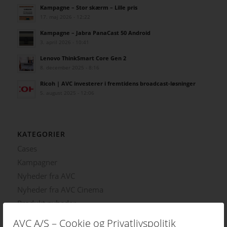
Kampagne – Stor skærm – Lille pris
17. maj 2026 - 12:22
Kampagne – Jabra PanaCast 50 Android
3. april 2026 - 10:41
Lenovo ThinkSmart Core Gen 2
8. december 2025 - 8:16
Ricoh | AVC investerer i fremtidens broadcast-løsninger
5. august 2025 - 12:06
KATEGORIER
Cases
Kampagner
Nyheder fra AVC
Nyheder fra AVC Cinema
Produkt nyheder
AVC A/S – Cookie og Privatlivspolitik