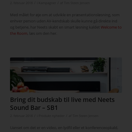
/
/
2. februar 2018
i
Kampagner
af
Tim Steen Jensen
Med målet for øje om at udvikle en præsentationsløsning, som
enhver person uden AV-kendskab skulle kunne gå direkte ind
og betjene, har Neets skabt en smart løsning kaldet
Welcome to
the Room
, læs om den her.
Bring dit budskab til live med Neets
Sound Bar – SB1
/
/
2. februar 2018
i
Produkt nyheder
af
Tim Steen Jensen
Uanset om det er en video, en lydfil eller et konferenceopkald,