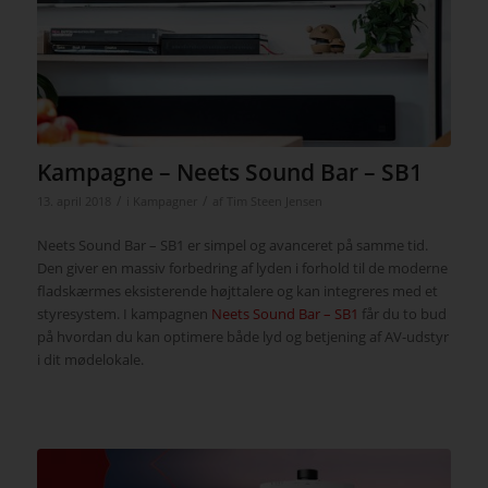
Kampagne – Neets Sound Bar – SB1
/
/
13. april 2018
i
Kampagner
af
Tim Steen Jensen
Neets Sound Bar – SB1 er simpel og avanceret på samme tid.
Den giver en massiv forbedring af lyden i forhold til de moderne
fladskærmes eksisterende højttalere og kan integreres med et
styresystem. I kampagnen
Neets Sound Bar – SB1
får du to bud
på hvordan du kan optimere både lyd og betjening af AV-udstyr
i dit mødelokale.