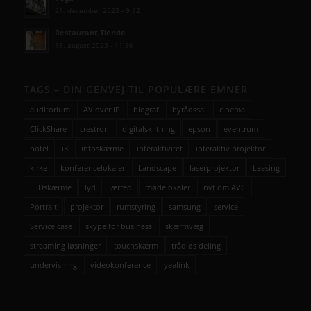
21. december 2023 - 9:52
Restaurant Tiende
18. august 2023 - 11:56
TAGS – DIN GENVEJ TIL POPULÆRE EMNER
auditorium
AV over IP
biograf
byrådssal
cinema
ClickShare
crestron
digitalskiltning
epson
eventrum
hotel
i3
infoskærme
interaktivitet
interaktiv projektor
kirke
konferencelokaler
Landscape
laserprojektor
Leasing
LEDskærme
lyd
lærred
mødelokaler
nyt om AVC
Portrait
projektor
rumstyring
samsung
service
Service case
skype for business
skærmvæg
streaming løsninger
touchskærm
trådløs deling
undervisning
videokonference
yealink