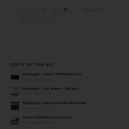
«
‹
20
21
22
Side 22 af 25
23
24
›
»
SIDSTE NYT FRA AVC
Kampagne – Lenovo ThinkSmart One
12. juni 2026 - 10:27
Kampagne – Stor skærm – Lille pris
17. maj 2026 - 12:22
Kampagne – Jabra PanaCast 50 Android
3. april 2026 - 10:41
Lenovo ThinkSmart Core Gen 2
8. december 2025 - 8:16