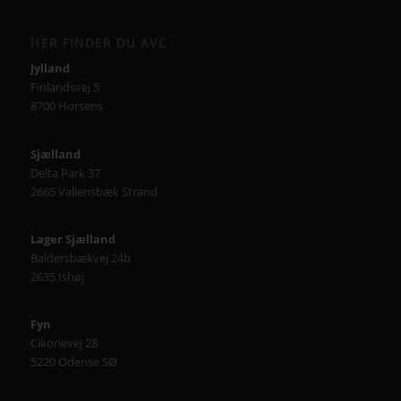
HER FINDER DU AVC
Jylland
Finlandsvej 5
8700 Horsens
Sjælland
Delta Park 37
2665 Vallensbæk Strand
Lager Sjælland
Baldersbækvej 24b
2635 Ishøj
Fyn
Cikorievej 28
5220 Odense SØ