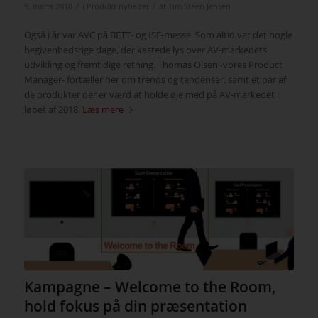
/
/
9. marts 2018
i
Produkt nyheder
af
Tim Steen Jensen
Også i år var AVC på BETT- og ISE-messe. Som altid var det nogle
begivenhedsrige dage, der kastede lys over AV-markedets
udvikling og fremtidige retning. Thomas Olsen -vores Product
Manager- fortæller her om trends og tendenser, samt et par af
de produkter der er værd at holde øje med på AV-markedet i
løbet af 2018.
Læs mere
Kampagne – Welcome to the Room,
hold fokus på din præsentation