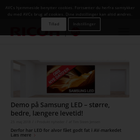
NYHEDER
CASES
KAMPAGNER
KONTAKT
JOB
AVCs hjemmeside benytter cookies. Fortsætter du herfra samtykker
AVC INFOSYSTEM
du med AVCs brug af cookies. Dine indstillinger kan altid ændres.
Tillad
Indstillinger
Demo på Samsung LED – større,
bedre, længere levetid!
/
/
23. maj 2018
i
Produkt nyheder
af
Tim Steen Jensen
Derfor har LED for alvor fået godt fat i AV-markedet
Læs mere