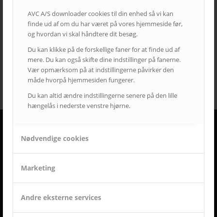
LEDskærme
lyd
lærred
mødelokaler
nyt om AVC
AVC A/S downloader cookies til din enhed så vi kan
finde ud af om du har været på vores hjemmeside før,
Portrait
projektor
rumstyring
samsung
service
og hvordan vi skal håndtere dit besøg.
Service case
skype for business
skærmvæg
Du kan klikke på de forskellige faner for at finde ud af
streaming løsninger
touchskærm
trådløs deling
mere. Du kan også skifte dine indstillinger på fanerne.
undervisning
videokonference
yealink
Vær opmærksom på at indstillingerne påvirker den
måde hvorpå hjemmesiden fungerer.
Du kan altid ændre indstillingerne senere på den lille
hængelås i nederste venstre hjørne.
Nødvendige cookies
DERFOR SKAL AVC VÆRE DIN LEVERANDØR
• Vi går all in på en god dialog og et godt samarbejde.
• Vi lytter og har fokus på din virksomhed og Jeres behov.
Marketing
• Vi er AV-begejstrede og innovative.
• Vi er udviklings- og kvalitetsorienterede.
• Vi er vedholdende og følger altid opgaven helt til dørs.
Andre eksterne services
• Vi er ansvarsbevidste og følger op på løsningen.
• Vi tilbyder dig Danmarks bedste service & support.