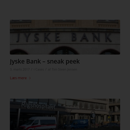
Jyske Bank – sneak peek
/
/
3. marts 2017
i
Cases
af
Tim Steen Jensen
Læs mere