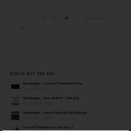
«
‹
22
23
24
Side 24 af 25
25
›
SIDSTE NYT FRA AVC
Kampagne – Lenovo ThinkSmart One
12. juni 2026 - 10:27
Kampagne – Stor skærm – Lille pris
17. maj 2026 - 12:22
Kampagne – Jabra PanaCast 50 Android
3. april 2026 - 10:41
Lenovo ThinkSmart Core Gen 2