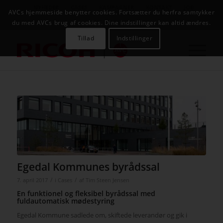
NYHEDER
CASES
KAMPAGNER
KONTAKT
JOB
AVCs hjemmeside benytter cookies. Fortsætter du herfra samtykker
AVC INFOSYSTEM
du med AVCs brug af cookies. Dine indstillinger kan altid ændres.
Tillad
Indstillinger
Egedal Kommunes byrådssal
/
/
7. april 2017
i
Cases
af
Tim Steen Jensen
En funktionel og fleksibel byrådssal med
fuldautomatisk mødestyring
Egedal Kommune sadlede om, skiftede leverandør og gik i