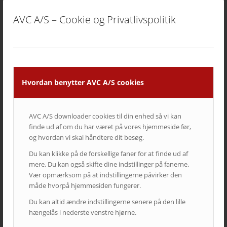
8. december 2025 - 8:16
AVC A/S – Cookie og Privatlivspolitik
Ricoh | AVC investerer i fremtidens broadcast-løsninger
5. august 2025 - 12:06
KATEGORIER
Hvordan benytter AVC A/S cookies
Cases
Kampagner
Nyheder fra AVC
AVC A/S downloader cookies til din enhed så vi kan
Nyheder fra AVC Cinema
finde ud af om du har været på vores hjemmeside før,
og hvordan vi skal håndtere dit besøg.
Produkt nyheder
Du kan klikke på de forskellige faner for at finde ud af
mere. Du kan også skifte dine indstillinger på fanerne.
Vær opmærksom på at indstillingerne påvirker den
TAGS – POPULÆRE EMNER
måde hvorpå hjemmesiden fungerer.
auditorium
AV over IP
biograf
byrådssal
cinema
Du kan altid ændre indstillingerne senere på den lille
ClickShare
crestron
digitalskiltning
epson
eventrum
hængelås i nederste venstre hjørne.
hotel
i3
infoskærme
interaktivitet
interaktiv projektor