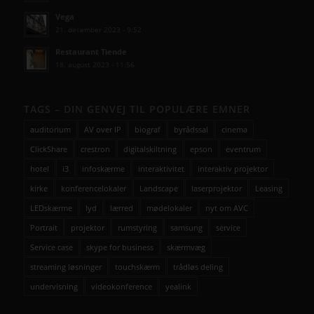
Vega
21. december 2023 - 9:52
Restaurant Tiende
18. august 2023 - 11:56
TAGS – DIN GENVEJ TIL POPULÆRE EMNER
auditorium
AV over IP
biograf
byrådssal
cinema
ClickShare
crestron
digitalskiltning
epson
eventrum
hotel
i3
infoskærme
interaktivitet
interaktiv projektor
kirke
konferencelokaler
Landscape
laserprojektor
Leasing
LEDskærme
lyd
lærred
mødelokaler
nyt om AVC
Portrait
projektor
rumstyring
samsung
service
Service case
skype for business
skærmvæg
streaming løsninger
touchskærm
trådløs deling
undervisning
videokonference
yealink