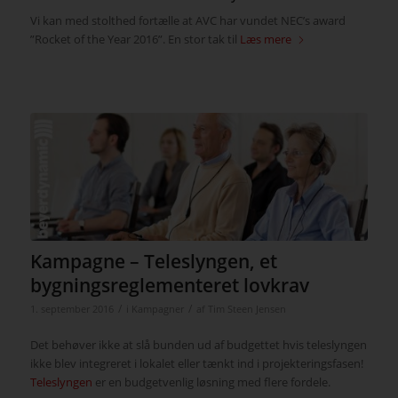
Vi kan med stolthed fortælle at AVC har vundet NEC’s award
”Rocket of the Year 2016”. En stor tak til
Læs mere
Kampagne – Teleslyngen, et
bygningsreglementeret lovkrav
/
/
1. september 2016
i
Kampagner
af
Tim Steen Jensen
Det behøver ikke at slå bunden ud af budgettet hvis teleslyngen
ikke blev integreret i lokalet eller tænkt ind i projekteringsfasen!
Teleslyngen
er en budgetvenlig løsning med flere fordele.