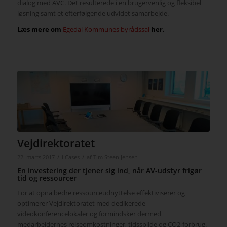
dialog med AVC. Det resulterede i en brugervenlig og fleksibel
løsning samt et efterfølgende udvidet samarbejde.
Læs mere om
Egedal Kommunes byrådssal
her.
Vejdirektoratet
/
/
22. marts 2017
i
Cases
af
Tim Steen Jensen
En investering der tjener sig ind, når AV-udstyr frigør
tid og ressourcer
For at opnå bedre ressourceudnyttelse effektiviserer og
optimerer Vejdirektoratet med dedikerede
videokonferencelokaler og formindsker dermed
medarbejdernes rejseomkostninger, tidsspilde og CO2-forbrug.