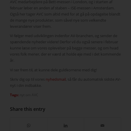
AVC medarbejdere på Bett-messen i London, og i starten af
februar løber en anden af staben – ISE-messen i Amsterdam.
Også her tager AVC som altid med for at gå på opdagelse blandt
de mange nye produkter, som såvel nye som velkendte
leverandører viser frem.
Vi følger med udviklingen indenfor AV-branchen, og sender de
spændende nyheder videre! Derfor vil du også senere i februar
kunne læse om vores oplevelser på begge messer, og om hvad
vores folk mener, der er værd at holde øje med i det kommende
år.
Vi ser frem til, at kunne dele guldkornene med dig!
Skriv dig op til vores
nyhedsmail
, så får du automatisk sidste AV-
nyt i din indbakke.
Tags:
nyt om AVC
Share this entry