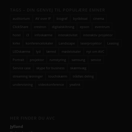
TAGS – DIN GENVEJ TIL POPULÆRE EMNER
auditorium
AV over IP
biograf
byrådssal
cinema
ClickShare
crestron
digitalskiltning
epson
eventrum
hotel
i3
infoskærme
interaktivitet
interaktiv projektor
kirke
konferencelokaler
Landscape
laserprojektor
Leasing
LEDskærme
lyd
lærred
mødelokaler
nyt om AVC
Portrait
projektor
rumstyring
samsung
service
Service case
skype for business
skærmvæg
streaming løsninger
touchskærm
trådløs deling
undervisning
videokonference
yealink
HER FINDER DU AVC
Jylland