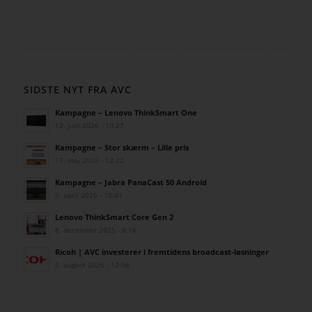
SIDSTE NYT FRA AVC
Kampagne – Lenovo ThinkSmart One
12. juni 2026 - 10:27
Kampagne – Stor skærm – Lille pris
17. maj 2026 - 12:22
Kampagne – Jabra PanaCast 50 Android
3. april 2026 - 10:41
Lenovo ThinkSmart Core Gen 2
8. december 2025 - 8:16
Ricoh | AVC investerer i fremtidens broadcast-løsninger
5. august 2025 - 12:06