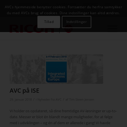
NYHEDER
CASES
KAMPAGNER
KONTAKT
JOB
AVCs hjemmeside benytter cookies. Fortsætter du herfra samtykker
AVC INFOSYSTEM
du med AVCs brug af cookies. Dine indstillinger kan altid ændres.
Tillad
Indstillinger
AVC på ISE
/
/
29. januar 2018
i
Nyheder fra AVC
af
Tim Steen Jensen
Vi holder os opdateret, så dine fremtidige AV-løsninger er up-to-
date. Messer er blot én blandt mange muligheder, for at følge
med i udviklingen – og én af dem er allerede i gang!
Vi havde