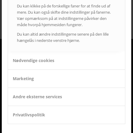
streaming løsninger
touchskærm
trådløs deling
Du kan klikke på de forskellige faner for at finde ud af
undervisning
videokonference
yealink
mere. Du kan også skifte dine indstillinger på fanerne.
Vær opmærksom på at indstillingerne påvirker den
måde hvorpå hjemmesiden fungerer.
Du kan altid ændre indstillingerne senere på den lille
hængelås i nederste venstre hjørne.
DERFOR SKAL AVC VÆRE DIN LEVERANDØR
Nødvendige cookies
• Vi går all in på en god dialog og et godt samarbejde.
• Vi lytter og har fokus på din virksomhed og Jeres behov.
Marketing
• Vi er AV-begejstrede og innovative.
• Vi er udviklings- og kvalitetsorienterede.
• Vi er vedholdende og følger altid opgaven helt til dørs.
Andre eksterne services
• Vi er ansvarsbevidste og følger op på løsningen.
• Vi tilbyder dig Danmarks bedste service & support.
• Vi er landsdækkende.
Privatlivspolitik
• Vi har mere end 50-års erfaring inden for AV-branchen.
• Vi skaber langsigtede løsninger.
• Vi ved at tilfredse kunder giver langvarige samarbejder.