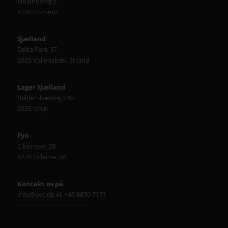
Finlandsvej 5
8700 Horsens
Sjælland
Delta Park 37
2665 Vallensbæk Strand
Lager Sjælland
Baldersbækvej 24b
2635 Ishøj
Fyn
Cikorievej 28
5220 Odense SØ
Kontakt os på
info@avc.dk el. +45 8870 7171
----------------------------------