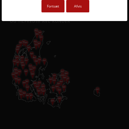
Fortsæt
Afvis
ET LILLE UDSNIT AF SUCCESFULDE LØSNINGER
OG TILFREDSE AVC KUNDER