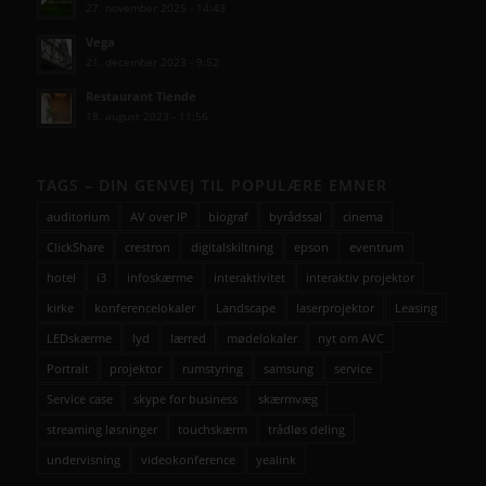
SENESTE AVC KAMPAGNER
Kampagne – Lenovo ThinkSmart One
12. juni 2026 - 10:27
Kampagne – Stor skærm – Lille pris
17. maj 2026 - 12:22
Kampagne – Jabra PanaCast 50 Android
3. april 2026 - 10:41
SENESTE AVC CASES
Better Collective
27. november 2025 - 14:43
Vega