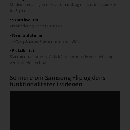
Mødematerialet gemmes automatisk og det kan deles direkte
fra Flip’en.
• Skarp kvalitet
Vis billeder og video i Ultra HD.
• Nem tilslutning
Til PC og Android trådløst eller via HDMI.
• Fleksibilitet
Skærmen kan roteres så du både kan arbejde horisontalt og
vertikalt, efter behov.
Se mere om Samsung Flip og dens
funktionaliteter i videoen