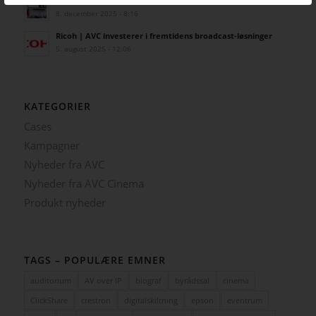
SIDSTE NYT FRA AVC
Kampagne – Lenovo ThinkSmart One
12. juni 2026 - 10:27
Kampagne – Stor skærm – Lille pris
17. maj 2026 - 12:22
Kampagne – Jabra PanaCast 50 Android
3. april 2026 - 10:41
Lenovo ThinkSmart Core Gen 2
8. december 2025 - 8:16