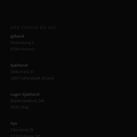
21. december 2023 - 9:52
Restaurant Tiende
18. august 2023 - 11:56
TAGS – DIN GENVEJ TIL POPULÆRE EMNER
auditorium
AV over IP
biograf
byrådssal
cinema
ClickShare
crestron
digitalskiltning
epson
eventrum
hotel
i3
infoskærme
interaktivitet
interaktiv projektor
kirke
konferencelokaler
Landscape
laserprojektor
Leasing
LEDskærme
lyd
lærred
mødelokaler
nyt om AVC
Portrait
projektor
rumstyring
samsung
service
Service case
skype for business
skærmvæg
streaming løsninger
touchskærm
trådløs deling
undervisning
videokonference
yealink