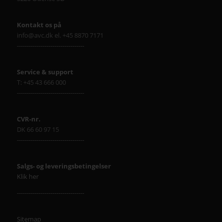
HER FINDER DU AVC
Jylland
Finlandsvej 5
8700 Horsens
Sjælland
Delta Park 37
2665 Vallensbæk Strand
Lager Sjælland
Baldersbækvej 24b
2635 Ishøj
Fyn
Cikorievej 28
5220 Odense SØ