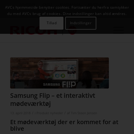
NYHEDER
CASES
KAMPAGNER
KONTAKT
JOB
AVCs hjemmeside benytter cookies. Fortsætter du herfra samtykker
AVC INFOSYSTEM
du med AVCs brug af cookies. Dine indstillinger kan altid ændres.
Tillad
Indstillinger
Samsung Flip – et interaktivt
mødeværktøj
/
/
13. april 2018
i
Produkt nyheder
af
Tim Steen Jensen
Et mødeværktøj der er kommet for at
blive