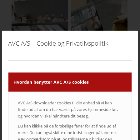
Share this entry
AVC A/S – Cookie og Privatlivspolitik
Du ville måske også kunne lide
Hvordan benytter AVC A/S cookies
AVC A/S downloader cookies til din enhed så vi kan
finde ud af om du har været på vores hjemmeside før,
og hvordan vi skal håndtere dit besøg.
Du kan klikke på de forskellige faner for at finde ud af
mere. Du kan også skifte dine indstillinger på fanerne.
Vær opmærksom på at indstillingerne påvirker den