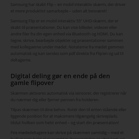
Samsung har skabt Flip – en mobil interaktiv skærm, der driver
et mere produktivt samarbejde
– uden alt besværet!
Samsung Flip er en mobil interaktiv 55” UHD-skærm, der er
skabt til præsentationer. Du kan vise billeder, videoer eller
andre filer fra din egen enhed via Bluetooth og HDMI. Du kan
tegne, skrive, bearbejde objekter og præsentationer sammen
med kollegaerne under mødet. Notaterne fra mødet gemmes
automatisk og kan sendes som pdf direkte fra Flip’en og ud til
deltagerne.
Digital deling gør en ende på den
gamle flipover
Skærmen aktiveres automatisk via sensorer, der registrerer når
du nærmer dig eller fjerner pennen fra holderen.
Tilpas skærmen til dine behov. Rotér den til enten stående eller
liggende position for at maksimere tilgængelig skriveplads,
tilslut hvilken som helst enhed – og start din præsentation!
Fire mødedeltagere kan skrive på skærmen samtidig – med et
hvilket som helst skriveværktøj. Responstiden er ultra kort, og