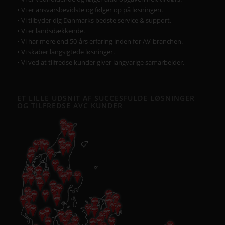
LEDskærme
lyd
lærred
mødelokaler
nyt om AVC
Portrait
projektor
rumstyring
samsung
service
Service case
skype for business
skærmvæg
streaming løsninger
touchskærm
trådløs deling
undervisning
videokonference
yealink
DERFOR SKAL AVC VÆRE DIN LEVERANDØR
• Vi går all in på en god dialog og et godt samarbejde.
• Vi lytter og har fokus på din virksomhed og Jeres behov.
• Vi er AV-begejstrede og innovative.
• Vi er udviklings- og kvalitetsorienterede.
• Vi er vedholdende og følger altid opgaven helt til dørs.
• Vi er ansvarsbevidste og følger op på løsningen.
• Vi tilbyder dig Danmarks bedste service & support.