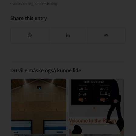
Grundfos Museum – The Factory
28. januar 2021
Læs mere
Tags:
interaktivitet
,
konferencelokaler
,
mødelokaler
,
touchskærm
,
trådløs deling
,
undervisning