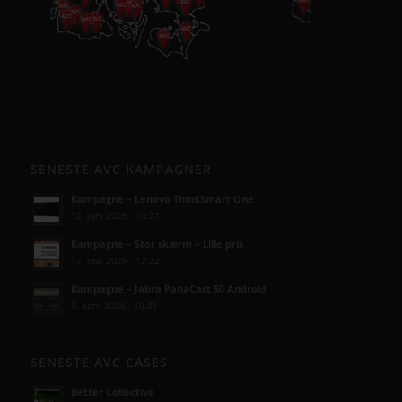
• Vi er landsdækkende.
• Vi har mere end 50-års erfaring inden for AV-branchen.
• Vi skaber langsigtede løsninger.
• Vi ved at tilfredse kunder giver langvarige samarbejder.
ET LILLE UDSNIT AF SUCCESFULDE LØSNINGER
OG TILFREDSE AVC KUNDER