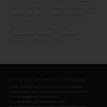
Ricoh | AVC investerer i fremtidens broadcast-løsninger
5. august 2025 - 12:06
KATEGORIER
Cases
Kampagner
Nyheder fra AVC
Nyheder fra AVC Cinema
Produkt nyheder
TAGS – POPULÆRE EMNER
auditorium
AV over IP
biograf
byrådssal
cinema
ClickShare
crestron
digitalskiltning
epson
eventrum
hotel
i3
infoskærme
interaktivitet
interaktiv projektor
kirke
konferencelokaler
Landscape
laserprojektor
Leasing