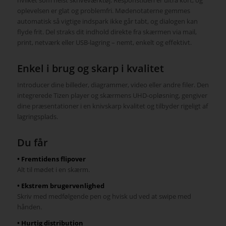
oplevelsen er glat og problemfri. Mødenotaterne gemmes
automatisk så vigtige indspark ikke går tabt, og dialogen kan
flyde frit. Del straks dit indhold direkte fra skærmen via mail,
print, netværk eller USB-lagring – nemt, enkelt og effektivt.
Enkel i brug og skarp i kvalitet
Introducer dine billeder, diagrammer, video eller andre filer. Den
integrerede Tizen player og skærmens UHD-opløsning, gengiver
dine præsentationer i en knivskarp kvalitet og tilbyder rigeligt af
lagringsplads.
Du får
• Fremtidens flipover
Alt til mødet i en skærm.
• Ekstrem brugervenlighed
Skriv med medfølgende pen og hvisk ud ved at swipe med
hånden.
• Hurtig distribution