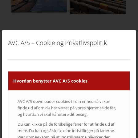
AVC A/S – Cookie og Privatlivspolitik
SIDSTE NYT FRA AVC
Kampagne – Lenovo ThinkSmart One
Hvordan benytter AVC A/S cookies
12. juni 2026 - 10:27
Kampagne – Stor skærm – Lille pris
17. maj 2026 - 12:22
AVC A/S downloader cookies til din enhed så vi kan
finde ud af om du har været på vores hjemmeside før,
Kampagne – Jabra PanaCast 50 Android
og hvordan vi skal håndtere dit besøg.
3. april 2026 - 10:41
Du kan klikke på de forskellige faner for at finde ud af
Lenovo ThinkSmart Core Gen 2
mere. Du kan også skifte dine indstillinger på fanerne.
8. december 2025 - 8:16
Vær opmærksom på at indstillingerne påvirker den