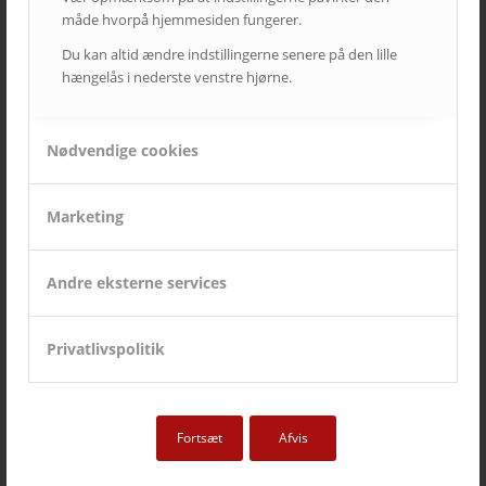
Ricoh | AVC investerer i fremtidens broadcast-løsninger
måde hvorpå hjemmesiden fungerer.
5. august 2025 - 12:06
Du kan altid ændre indstillingerne senere på den lille
hængelås i nederste venstre hjørne.
KATEGORIER
Cases
Nødvendige cookies
Kampagner
Nyheder fra AVC
Marketing
Nyheder fra AVC Cinema
Produkt nyheder
Andre eksterne services
Privatlivspolitik
TAGS – POPULÆRE EMNER
auditorium
AV over IP
biograf
byrådssal
cinema
ClickShare
crestron
digitalskiltning
epson
eventrum
Fortsæt
Afvis
hotel
i3
infoskærme
interaktivitet
interaktiv projektor
kirke
konferencelokaler
Landscape
laserprojektor
Leasing