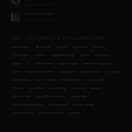
21. december 2023 - 9:52
Restaurant Tiende
18. august 2023 - 11:56
TAGS – DIN GENVEJ TIL POPULÆRE EMNER
auditorium
AV over IP
biograf
byrådssal
cinema
ClickShare
crestron
digitalskiltning
epson
eventrum
hotel
i3
infoskærme
interaktivitet
interaktiv projektor
kirke
konferencelokaler
Landscape
laserprojektor
Leasing
LEDskærme
lyd
lærred
mødelokaler
nyt om AVC
Portrait
projektor
rumstyring
samsung
service
Service case
skype for business
skærmvæg
streaming løsninger
touchskærm
trådløs deling
undervisning
videokonference
yealink