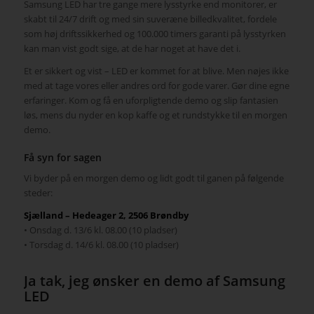
Samsung LED har tre gange mere lysstyrke end monitorer, er
skabt til 24/7 drift og med sin suveræne billedkvalitet, fordele
som høj driftssikkerhed og 100.000 timers garanti på lysstyrken
kan man vist godt sige, at de har noget at have det i.
Et er sikkert og vist – LED er kommet for at blive. Men nøjes ikke
med at tage vores eller andres ord for gode varer. Gør dine egne
erfaringer. Kom og få en uforpligtende demo og slip fantasien
løs, mens du nyder en kop kaffe og et rundstykke til en morgen
demo.
Få syn for sagen
Vi byder på en morgen demo og lidt godt til ganen på følgende
steder:
Sjælland – Hedeager 2, 2506 Brøndby
• Onsdag d. 13/6 kl. 08.00 (10 pladser)
• Torsdag d. 14/6 kl. 08.00 (10 pladser)
Ja tak, jeg ønsker en demo af Samsung
LED