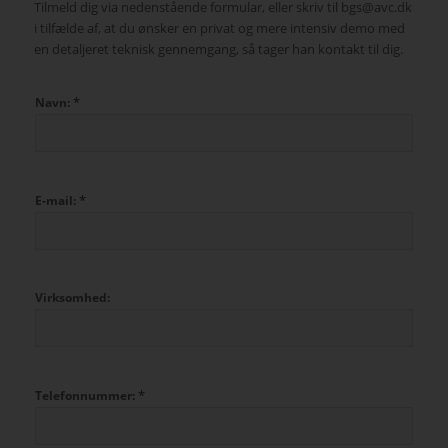
Tilmeld dig via nedenstående formular, eller skriv til bgs@avc.dk
i tilfælde af, at du ønsker en privat og mere intensiv demo med
en detaljeret teknisk gennemgang, så tager han kontakt til dig.
*
Navn:
*
E-mail:
Virksomhed:
*
Telefonnummer: