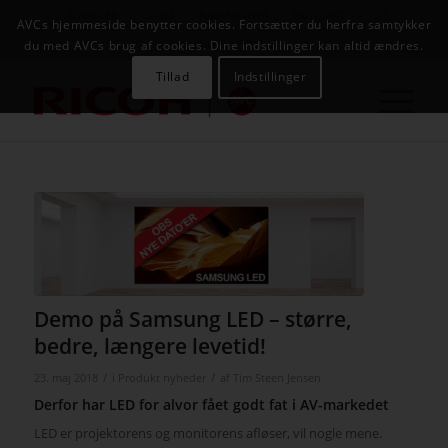
NYHEDER
CASES
KAMPAGNER
KONTAKT
JOB
AVCs hjemmeside benytter cookies. Fortsætter du herfra samtykker
AVC INFOSYSTEM
du med AVCs brug af cookies. Dine indstillinger kan altid ændres.
Tillad
Indstillinger
Demo på Samsung LED – større,
bedre, længere levetid!
/
/
23. maj 2018
i
Produkt nyheder
af
Tim Steen Jensen
Derfor har LED for alvor fået godt fat i AV-markedet
LED er projektorens og monitorens afløser, vil nogle mene.