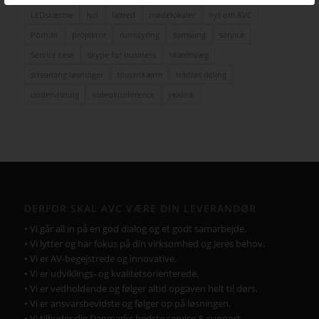
LEDskærme
lyd
lærred
mødelokaler
nyt om AVC
Portrait
projektor
rumstyring
samsung
service
Service case
skype for business
skærmvæg
streaming løsninger
touchskærm
trådløs deling
undervisning
videokonference
yealink
DERFOR SKAL AVC VÆRE DIN LEVERANDØR
• Vi går all in på en god dialog og et godt samarbejde.
• Vi lytter og har fokus på din virksomhed og Jeres behov.
• Vi er AV-begejstrede og innovative.
• Vi er udviklings- og kvalitetsorienterede.
• Vi er vedholdende og følger altid opgaven helt til dørs.
• Vi er ansvarsbevidste og følger op på løsningen.
• Vi tilbyder dig Danmarks bedste service & support.