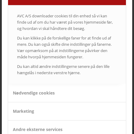
5. august 2025 - 12:06
AVC A/S downloader cookies til din enhed så vi kan
finde ud af om du har været på vores hjemmeside før,
KATEGORIER
og hvordan vi skal håndtere dit besøg.
Cases
Du kan klikke på de forskellige faner for at finde ud af
Kampagner
mere. Du kan også skifte dine indstillinger på fanerne.
Nyheder fra AVC
Vær opmærksom på at indstillingerne påvirker den
måde hvorpå hjemmesiden fungerer.
Nyheder fra AVC Cinema
Du kan altid ændre indstillingerne senere på den lille
Produkt nyheder
hængelås i nederste venstre hjørne.
TAGS – POPULÆRE EMNER
Nødvendige cookies
auditorium
AV over IP
biograf
byrådssal
cinema
ClickShare
crestron
digitalskiltning
epson
eventrum
Marketing
hotel
i3
infoskærme
interaktivitet
interaktiv projektor
kirke
konferencelokaler
Landscape
laserprojektor
Leasing
Andre eksterne services
LEDskærme
lyd
lærred
mødelokaler
nyt om AVC