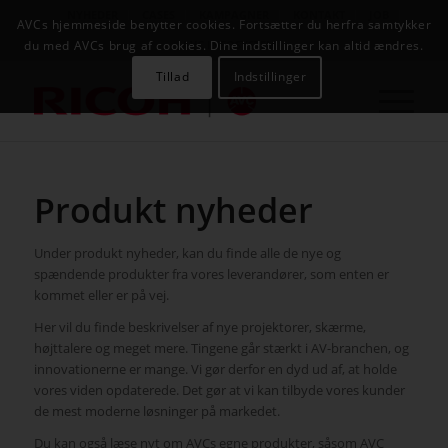
NYHEDER
CASES
KAMPAGNER
KONTAKT
JOB
AVCs hjemmeside benytter cookies. Fortsætter du herfra samtykker
AVC INFOSYSTEM
du med AVCs brug af cookies. Dine indstillinger kan altid ændres.
Tillad
Indstillinger
Produkt nyheder
Under produkt nyheder, kan du finde alle de nye og
spændende produkter fra vores leverandører, som enten er
kommet eller er på vej.
Her vil du finde beskrivelser af nye projektorer, skærme,
højttalere og meget mere. Tingene går stærkt i AV-branchen, og
innovationerne er mange. Vi gør derfor en dyd ud af, at holde
vores viden opdaterede. Det gør at vi kan tilbyde vores kunder
de mest moderne løsninger på markedet.
Du kan også læse nyt om AVCs egne produkter, såsom AVC