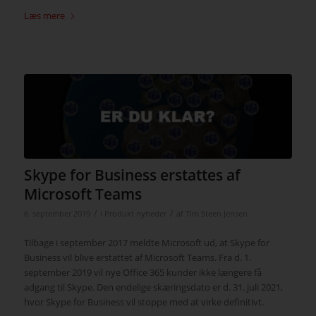
Læs mere
Skype for Business erstattes af
Microsoft Teams
/
/
6. september 2019
i
Produkt nyheder
af
Tim Steen Jensen
Tilbage i september 2017 meldte Microsoft ud, at Skype for
Business vil blive erstattet af Microsoft Teams. Fra d. 1.
september 2019 vil nye Office 365 kunder ikke længere få
adgang til Skype. Den endelige skæringsdato er d. 31. juli 2021,
hvor Skype for Business vil stoppe med at virke definitivt.