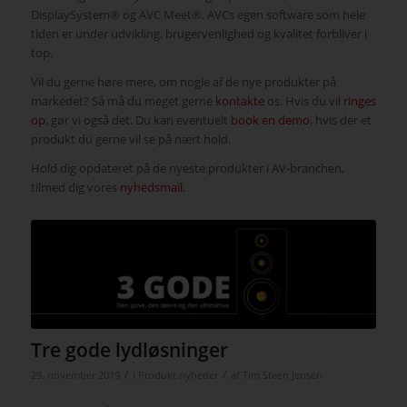
DisplaySystem® og AVC Meet®. AVCs egen software som hele
tiden er under udvikling, brugervenlighed og kvalitet forbliver i
top.
Vil du gerne høre mere, om nogle af de nye produkter på
markedet? Så må du meget gerne
kontakte
os. Hvis du vil
ringes
op
, gør vi også det. Du kan eventuelt
book en demo
, hvis der et
produkt du gerne vil se på nært hold.
Hold dig opdateret på de nyeste produkter i AV-branchen,
tilmed dig vores
nyhedsmail.
Tre gode lydløsninger
/
/
29. november 2019
i
Produkt nyheder
af
Tim Steen Jensen