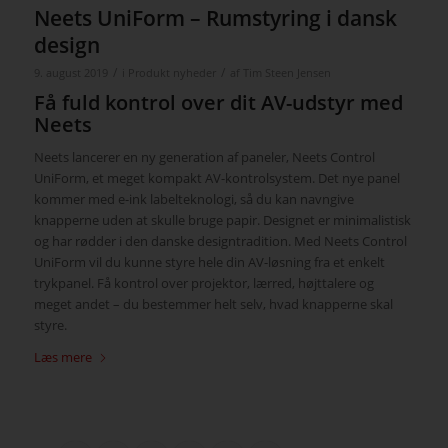
Neets UniForm – Rumstyring i dansk
design
/
/
9. august 2019
i
Produkt nyheder
af
Tim Steen Jensen
Få fuld kontrol over dit AV-udstyr med
Neets
Neets lancerer en ny generation af paneler, Neets Control
UniForm, et meget kompakt AV-kontrolsystem. Det nye panel
kommer med e-ink labelteknologi, så du kan navngive
knapperne uden at skulle bruge papir. Designet er minimalistisk
og har rødder i den danske designtradition. Med Neets Control
UniForm vil du kunne styre hele din AV-løsning fra et enkelt
trykpanel. Få kontrol over projektor, lærred, højttalere og
meget andet – du bestemmer helt selv, hvad knapperne skal
styre.
Læs mere