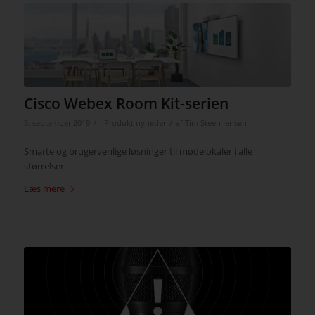
Cisco Webex Room Kit-serien
/
/
5. september 2019
i
Produkt nyheder
af
Tim Steen Jensen
Smarte og brugervenlige løsninger til mødelokaler i alle
størrelser.
Læs mere