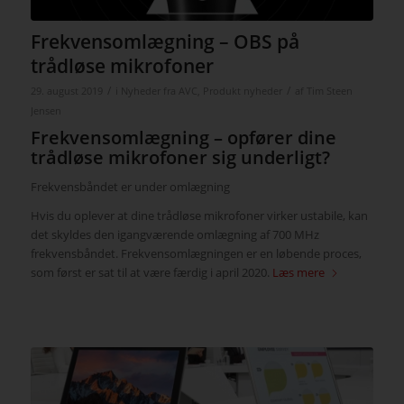
Frekvensomlægning – OBS på
trådløse mikrofoner
/
/
29. august 2019
i
Nyheder fra AVC
,
Produkt nyheder
af
Tim Steen
Jensen
Frekvensomlægning – opfører dine
trådløse mikrofoner sig underligt?
Frekvensbåndet er under omlægning
Hvis du oplever at dine trådløse mikrofoner virker ustabile, kan
det skyldes den igangværende omlægning af 700 MHz
frekvensbåndet. Frekvensomlægningen er en løbende proces,
som først er sat til at være færdig i april 2020.
Læs mere