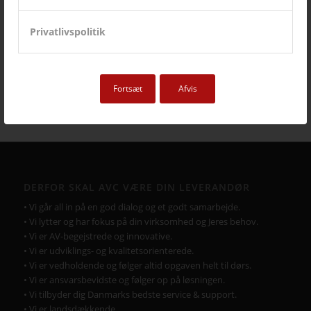
Portrait
projektor
rumstyring
samsung
service
Privatlivspolitik
Service case
skype for business
skærmvæg
streaming løsninger
touchskærm
trådløs deling
undervisning
videokonference
yealink
Fortsæt
Afvis
DERFOR SKAL AVC VÆRE DIN LEVERANDØR
• Vi går all in på en god dialog og et godt samarbejde.
• Vi lytter og har fokus på din virksomhed og Jeres behov.
• Vi er AV-begejstrede og innovative.
• Vi er udviklings- og kvalitetsorienterede.
• Vi er vedholdende og følger altid opgaven helt til dørs.
• Vi er ansvarsbevidste og følger op på løsningen.
• Vi tilbyder dig Danmarks bedste service & support.
• Vi er landsdækkende.