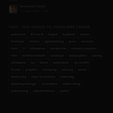
Restaurant Tiende
18. august 2023 - 11:56
TAGS – DIN GENVEJ TIL POPULÆRE EMNER
auditorium
AV over IP
biograf
byrådssal
cinema
ClickShare
crestron
digitalskiltning
epson
eventrum
hotel
i3
infoskærme
interaktivitet
interaktiv projektor
kirke
konferencelokaler
Landscape
laserprojektor
Leasing
LEDskærme
lyd
lærred
mødelokaler
nyt om AVC
Portrait
projektor
rumstyring
samsung
service
Service case
skype for business
skærmvæg
streaming løsninger
touchskærm
trådløs deling
undervisning
videokonference
yealink