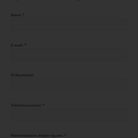
*
Navn:
*
E-mail:
Virksomhed:
*
Telefonnummer:
*
Henvendelsen drejer sig om: