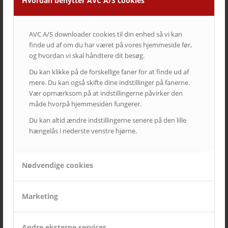
Hvordan benytter AVC A/S cookies
AVC A/S downloader cookies til din enhed så vi kan
finde ud af om du har været på vores hjemmeside før,
og hvordan vi skal håndtere dit besøg.
Du kan klikke på de forskellige faner for at finde ud af
SIDSTE NYT FRA AVC
mere. Du kan også skifte dine indstillinger på fanerne.
Vær opmærksom på at indstillingerne påvirker den
Kampagne – Lenovo ThinkSmart One
12. juni 2026 - 10:27
måde hvorpå hjemmesiden fungerer.
Kampagne – Stor skærm – Lille pris
Du kan altid ændre indstillingerne senere på den lille
17. maj 2026 - 12:22
hængelås i nederste venstre hjørne.
Kampagne – Jabra PanaCast 50 Android
3. april 2026 - 10:41
Nødvendige cookies
Lenovo ThinkSmart Core Gen 2
8. december 2025 - 8:16
Ricoh | AVC investerer i fremtidens broadcast-løsninger
Marketing
5. august 2025 - 12:06
Andre eksterne services