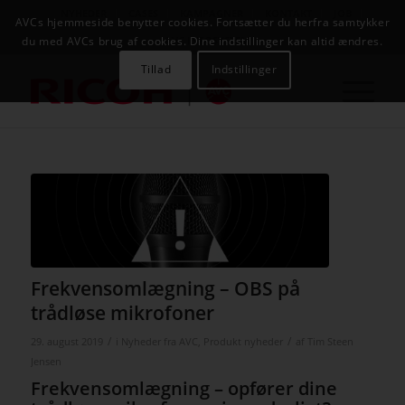
NYHEDER
CASES
KAMPAGNER
KONTAKT
JOB
AVCs hjemmeside benytter cookies. Fortsætter du herfra samtykker
AVC INFOSYSTEM
du med AVCs brug af cookies. Dine indstillinger kan altid ændres.
Tillad
Indstillinger
Frekvensomlægning – OBS på
trådløse mikrofoner
/
/
29. august 2019
i
Nyheder fra AVC
,
Produkt nyheder
af
Tim Steen
Jensen
Frekvensomlægning – opfører dine