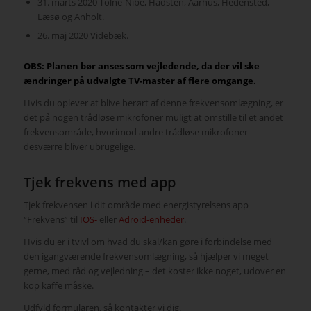
31. marts 2020 Tolne-Nibe, Hadsten, Aarhus, Hedensted,
Læsø og Anholt.
26. maj 2020 Videbæk.
OBS: Planen bør anses som vejledende, da der vil ske
ændringer på udvalgte TV-master af flere omgange.
Hvis du oplever at blive berørt af denne frekvensomlægning, er
det på nogen trådløse mikrofoner muligt at omstille til et andet
frekvensområde, hvorimod andre trådløse mikrofoner
desværre bliver ubrugelige.
Tjek frekvens med app
Tjek frekvensen i dit område med energistyrelsens app
“Frekvens” til
IOS-
eller
Adroid-enheder
.
Hvis du er i tvivl om hvad du skal/kan gøre i forbindelse med
den igangværende frekvensomlægning, så hjælper vi meget
gerne, med råd og vejledning – det koster ikke noget, udover en
kop kaffe måske.
Udfyld formularen, så kontakter vi dig.