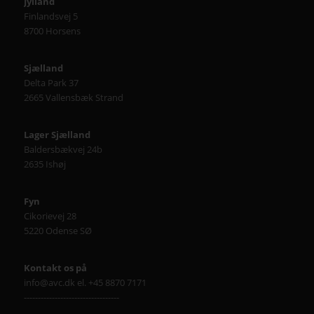
Jylland
Finlandsvej 5
8700 Horsens
Sjælland
Delta Park 37
2665 Vallensbæk Strand
Lager Sjælland
Baldersbækvej 24b
2635 Ishøj
Fyn
Cikorievej 28
5220 Odense SØ
Kontakt os på
info@avc.dk el. +45 8870 7171
----------------------------------