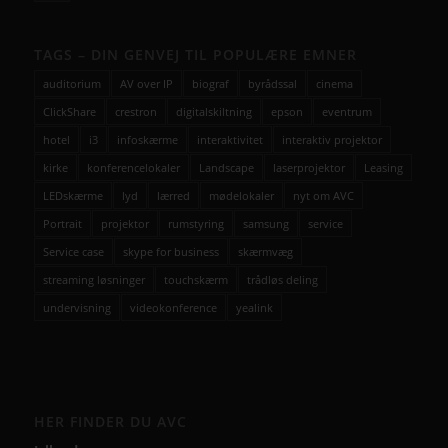
TAGS – DIN GENVEJ TIL POPULÆRE EMNER
auditorium
AV over IP
biograf
byrådssal
cinema
ClickShare
crestron
digitalskiltning
epson
eventrum
hotel
i3
infoskærme
interaktivitet
interaktiv projektor
kirke
konferencelokaler
Landscape
laserprojektor
Leasing
LEDskærme
lyd
lærred
mødelokaler
nyt om AVC
Portrait
projektor
rumstyring
samsung
service
Service case
skype for business
skærmvæg
streaming løsninger
touchskærm
trådløs deling
undervisning
videokonference
yealink
HER FINDER DU AVC