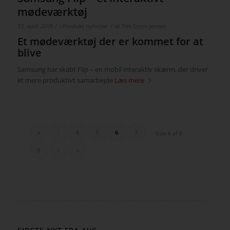
mødeværktøj
/
/
13. april 2018
i
Produkt nyheder
af
Tim Steen Jensen
Et mødeværktøj der er kommet for at
blive
Samsung har skabt Flip – en mobil interaktiv skærm, der driver
et mere produktivt samarbejde
Læs mere
«
‹
4
5
6
7
Side 6 af 8
8
›
»