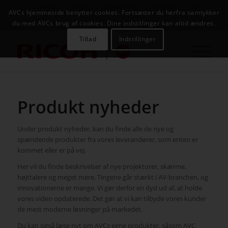
NYHEDER
CASES
KAMPAGNER
KONTAKT
JOB
AVCs hjemmeside benytter cookies. Fortsætter du herfra samtykker
AVC INFOSYSTEM
du med AVCs brug af cookies. Dine indstillinger kan altid ændres.
Tillad
Indstillinger
Produkt nyheder
Under produkt nyheder, kan du finde alle de nye og
spændende produkter fra vores leverandører, som enten er
kommet eller er på vej.
Her vil du finde beskrivelser af nye projektorer, skærme,
højttalere og meget mere. Tingene går stærkt i AV-branchen, og
innovationerne er mange. Vi gør derfor en dyd ud af, at holde
vores viden opdaterede. Det gør at vi kan tilbyde vores kunder
de mest moderne løsninger på markedet.
Du kan også læse nyt om AVCs egne produkter, såsom AVC