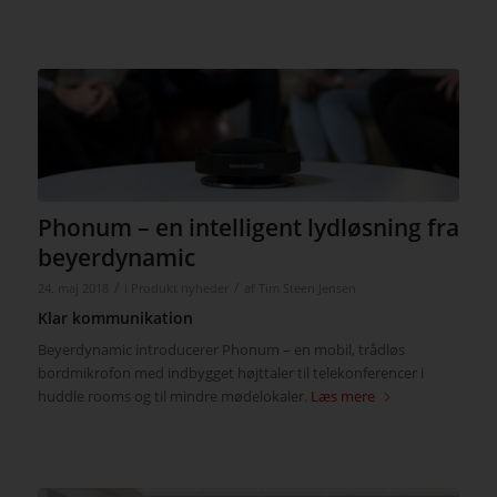
Phonum – en intelligent lydløsning fra
beyerdynamic
/
/
24. maj 2018
i
Produkt nyheder
af
Tim Steen Jensen
Klar kommunikation
Beyerdynamic introducerer Phonum – en mobil, trådløs
bordmikrofon med indbygget højttaler til telekonferencer i
huddle rooms og til mindre mødelokaler.
Læs mere