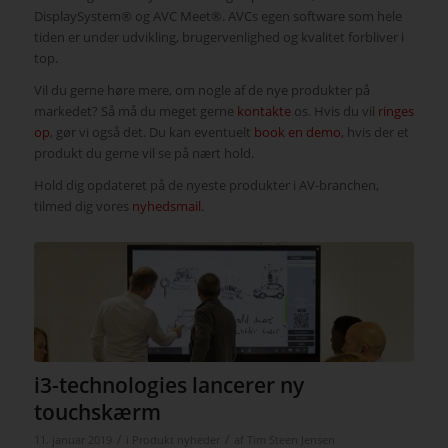
DisplaySystem® og AVC Meet®. AVCs egen software som hele
tiden er under udvikling, brugervenlighed og kvalitet forbliver i
top.
Vil du gerne høre mere, om nogle af de nye produkter på
markedet? Så må du meget gerne
kontakte
os. Hvis du vil
ringes
op
, gør vi også det. Du kan eventuelt
book en demo
, hvis der et
produkt du gerne vil se på nært hold.
Hold dig opdateret på de nyeste produkter i AV-branchen,
tilmed dig vores
nyhedsmail.
i3-technologies lancerer ny
touchskærm
/
/
11. januar 2019
i
Produkt nyheder
af
Tim Steen Jensen