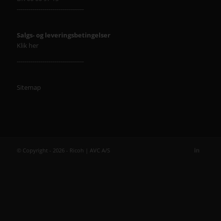
----------------------------------
Salgs- og leveringsbetingelser
Klik her
----------------------------------
Sitemap
© Copyright - 2026 - Ricoh | AVC A/S