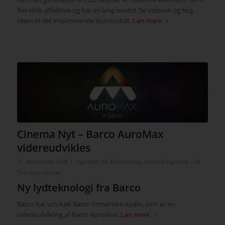
fleksible, effektive og har en lang levetid. Se videoen og følg
vejen til det imponerende slutresultat.
Læs mere
Cinema Nyt – Barco AuroMax
videreudvikles
/
/
21. september 2018
i
Nyheder fra AVC Cinema
,
Produkt nyheder
af
Tim Steen Jensen
Ny lydteknologi fra Barco
Barco har udviklet Barco Immersive Audio, som er en
videreudvikling af Barco AuroMax.
Læs mere