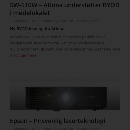
SW-510W – Atlona understøtter BYOD
i mødelokalet
/
/
12. oktober 2018
i
Produkt nyheder
af
Tim Steen Jensen
Ny BYOD-løsning fra Atlona
Atlonas SW-510W er en switch, der passer perfekt til alle
mødelokaler, store som små. Den giver mødedeltagere
mulighed for at tilslutte hvilken som helst enhed, de måtte have
med.
Læs mere
Epson – Prisvenlig laserteknologi
/
/
12. oktober 2018
i
Produkt nyheder
af
Tim Steen Jensen