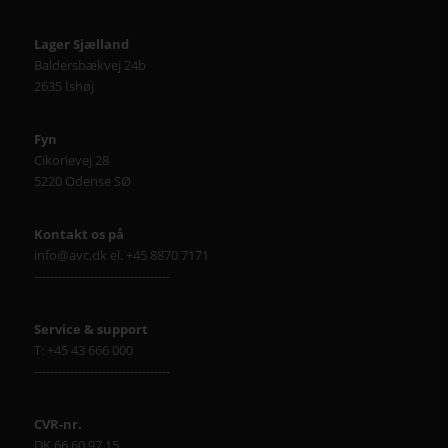
Lager Sjælland
Baldersbækvej 24b
2635 Ishøj
Fyn
Cikorievej 28
5220 Odense SØ
Kontakt os på
info@avc.dk el. +45 8870 7171
----------------------------------
Service & support
T: +45 43 666 000
----------------------------------
CVR-nr.
DK 66 60 97 15