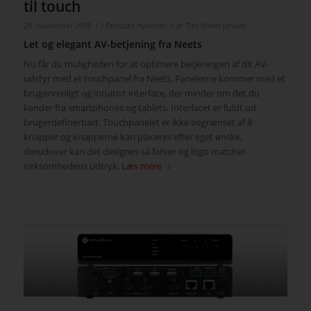
til touch
/
/
29. november 2018
i
Produkt nyheder
af
Tim Steen Jensen
Let og elegant AV-betjening fra Neets
Nu får du muligheden for at optimere betjeningen af dit AV-
udstyr med et touchpanel fra Neets. Panelerne kommer med et
brugervenligt og intuitivt interface, der minder om det du
kender fra smartphones og tablets. Interfacet er fuldt ud
brugerdefinerbart. Touchpanelet er ikke begrænset af 8
knapper og knapperne kan placeres efter eget ønske,
derudover kan det designes så farver og logo matcher
virksomhedens udtryk.
Læs mere