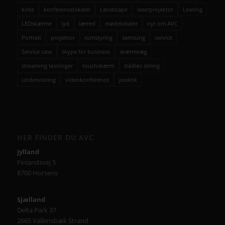
kirke
konferencelokaler
Landscape
laserprojektor
Leasing
LEDskærme
lyd
lærred
mødelokaler
nyt om AVC
Portrait
projektor
rumstyring
samsung
service
Service case
skype for business
skærmvæg
streaming løsninger
touchskærm
trådløs deling
undervisning
videokonference
yealink
HER FINDER DU AVC
Jylland
Finlandsvej 5
8700 Horsens
Sjælland
Delta Park 37
2665 Vallensbæk Strand