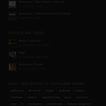
Kampagne – Stor skærm – Lille pris
17. maj 2026 - 12:22
Kampagne – Jabra PanaCast 50 Android
3. april 2026 - 10:41
SENESTE AVC CASES
Better Collective
27. november 2025 - 14:43
Vega
21. december 2023 - 9:52
Restaurant Tiende
18. august 2023 - 11:56
TAGS – DIN GENVEJ TIL POPULÆRE EMNER
auditorium
AV over IP
biograf
byrådssal
cinema
ClickShare
crestron
digitalskiltning
epson
eventrum
hotel
i3
infoskærme
interaktivitet
interaktiv projektor