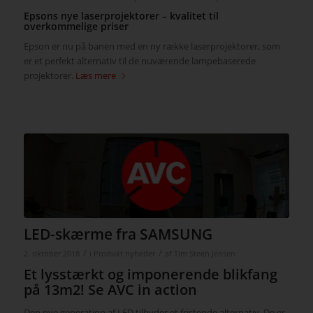
Epsons nye laserprojektorer – kvalitet til
overkommelige priser
Epson er nu på banen med en ny række laserprojektorer, som
er et perfekt alternativ til de nuværende lampebaserede
projektorer.
Læs mere
LED-skærme fra SAMSUNG
/
/
2. oktober 2018
i
Produkt nyheder
af
Tim Steen Jensen
Et lysstærkt og imponerende blikfang
på 13m2! Se AVC in action
Den nye generation af LED tilbyder et fristende alternativ. De er