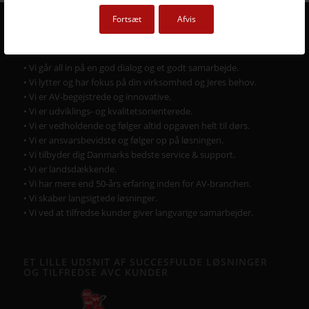
Fortsæt
Afvis
DERFOR SKAL AVC VÆRE DIN LEVERANDØR
• Vi går all in på en god dialog og et godt samarbejde.
• Vi lytter og har fokus på din virksomhed og Jeres behov.
• Vi er AV-begejstrede og innovative.
• Vi er udviklings- og kvalitetsorienterede.
• Vi er vedholdende og følger altid opgaven helt til dørs.
• Vi er ansvarsbevidste og følger op på løsningen.
• Vi tilbyder dig Danmarks bedste service & support.
• Vi er landsdækkende.
• Vi har mere end 50-års erfaring inden for AV-branchen.
• Vi skaber langsigtede løsninger.
• Vi ved at tilfredse kunder giver langvarige samarbejder.
ET LILLE UDSNIT AF SUCCESFULDE LØSNINGER
OG TILFREDSE AVC KUNDER