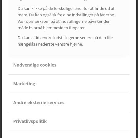
Produkt nyheder
Du kan klikke på de forskellige faner for at finde ud af
mere. Du kan også skifte dine indstillinger på fanerne.
Vær opmærksom på at indstillingerne påvirker den
måde hvorpå hjemmesiden fungerer.
TAGS – POPULÆRE EMNER
Du kan altid ændre indstillingerne senere på den lille
auditorium
AV over IP
biograf
byrådssal
cinema
hængelås i nederste venstre hjørne.
ClickShare
crestron
digitalskiltning
epson
eventrum
hotel
i3
infoskærme
interaktivitet
interaktiv projektor
Nødvendige cookies
kirke
konferencelokaler
Landscape
laserprojektor
Leasing
LEDskærme
lyd
lærred
mødelokaler
nyt om AVC
Marketing
Portrait
projektor
rumstyring
samsung
service
Service case
skype for business
skærmvæg
streaming løsninger
touchskærm
trådløs deling
Andre eksterne services
undervisning
videokonference
yealink
Privatlivspolitik