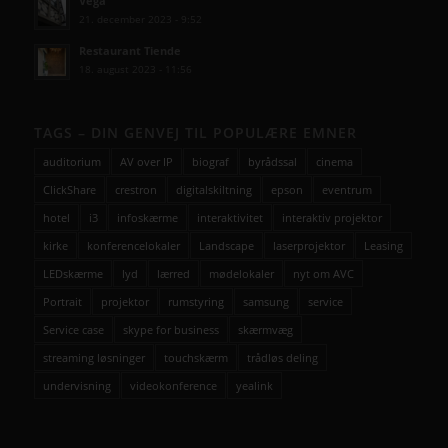
Vega
21. december 2023 - 9:52
Restaurant Tiende
18. august 2023 - 11:56
TAGS – DIN GENVEJ TIL POPULÆRE EMNER
auditorium
AV over IP
biograf
byrådssal
cinema
ClickShare
crestron
digitalskiltning
epson
eventrum
hotel
i3
infoskærme
interaktivitet
interaktiv projektor
kirke
konferencelokaler
Landscape
laserprojektor
Leasing
LEDskærme
lyd
lærred
mødelokaler
nyt om AVC
Portrait
projektor
rumstyring
samsung
service
Service case
skype for business
skærmvæg
streaming løsninger
touchskærm
trådløs deling
undervisning
videokonference
yealink