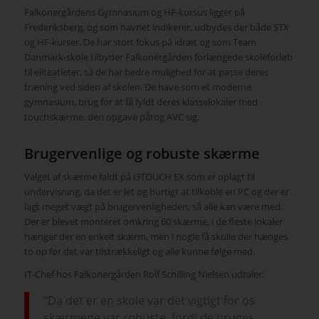
Falkonergårdens Gymnasium og HF-kursus ligger på
Frederiksberg, og som navnet indikerer, udbydes der både STX
og HF-kurser. De har stort fokus på idræt og som Team
Danmark-skole tilbyder Falkonérgården forlængede skoleforløb
til eliteatleter, så de har bedre mulighed for at passe deres
træning ved siden af skolen. De have som et moderne
gymnasium, brug for at få fyldt deres klasselokaler med
touchskærme, den opgave påtog AVC sig.
Brugervenlige og robuste skærme
Valget af skærme faldt på i3TOUCH EX som er oplagt til
undervisning, da det er let og hurtigt at tilkoble en PC og der er
lagt meget vægt på brugervenligheden, så alle kan være med.
Der er blevet monteret omkring 60 skærme, i de fleste lokaler
hænger der en enkelt skærm, men i nogle få skulle der hænges
to op før det var tilstrækkeligt og alle kunne følge med.
IT-Chef hos Falkonergården Rolf Schilling Nielsen udtaler:
”Da det er en skole var det vigtigt for os
skærmene var robuste, fordi de bruges