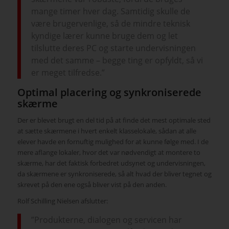
mange timer hver dag. Samtidig skulle de
være brugervenlige, så de mindre teknisk
kyndige lærer kunne bruge dem og let
tilslutte deres PC og starte undervisningen
med det samme – begge ting er opfyldt, så vi
er meget tilfredse.”
Optimal placering og synkroniserede
skærme
Der er blevet brugt en del tid på at finde det mest optimale sted
at sætte skærmene i hvert enkelt klasselokale, sådan at alle
elever havde en fornuftig mulighed for at kunne følge med. I de
mere aflange lokaler, hvor det var nødvendigt at montere to
skærme, har det faktisk forbedret udsynet og undervisningen,
da skærmene er synkroniserede, så alt hvad der bliver tegnet og
skrevet på den ene også bliver vist på den anden.
Rolf Schilling Nielsen afslutter:
”Produkterne, dialogen og servicen har