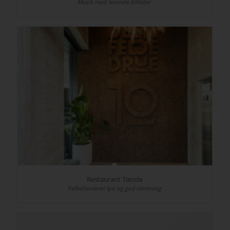
Musik med levende billeder
Restaurant Tiende
Velbalanceret lyd og god stemning