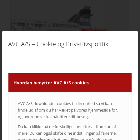
AVC A/S – Cookie og Privatlivspolitik
Hvordan benytter AVC A/S cookies
DFDS
Moderne domicil, moderne AV-løsninger
AVC A/S downloader cookies til din enhed så vi kan
finde ud af om du har været på vores hjemmeside før,
og hvordan vi skal håndtere dit besøg.
Du kan klikke på de forskellige faner for at finde ud af
mere. Du kan også skifte dine indstillinger på fanerne.
Vær opmærksom på at indstillingerne påvirker den