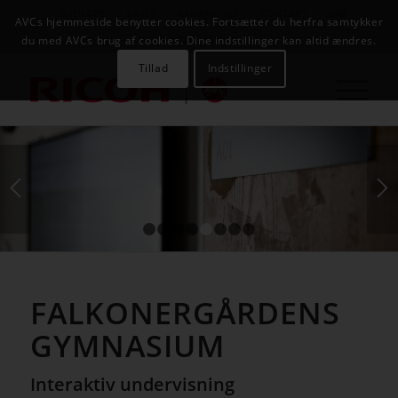
NYHEDER
CASES
KAMPAGNER
KONTAKT
JOB
AVCs hjemmeside benytter cookies. Fortsætter du herfra samtykker
AVC INFOSYSTEM
du med AVCs brug af cookies. Dine indstillinger kan altid ændres.
Tillad
Indstillinger
1
2
3
4
5
6
7
8
FALKONERGÅRDENS
GYMNASIUM
Interaktiv undervisning