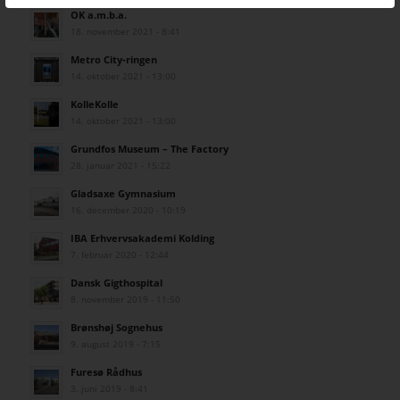
OK a.m.b.a.
18. november 2021 - 8:41
Metro City-ringen
14. oktober 2021 - 13:00
KolleKolle
14. oktober 2021 - 13:00
Grundfos Museum – The Factory
28. januar 2021 - 15:22
Gladsaxe Gymnasium
16. december 2020 - 10:19
IBA Erhvervsakademi Kolding
7. februar 2020 - 12:44
Dansk Gigthospital
8. november 2019 - 11:50
Brønshøj Sognehus
9. august 2019 - 7:15
Furesø Rådhus
3. juni 2019 - 8:41