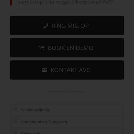
været i top, vi er meget tilfredse med AVC”
RING MIG OP
BOOK EN DEMO
KONTAKT AVC
Funktionaliteter
Leverandører på opgaven
Download