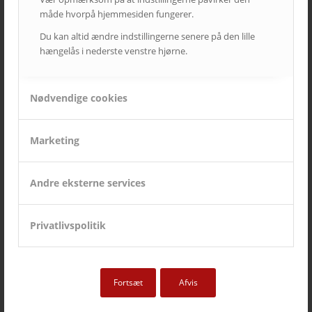
måde hvorpå hjemmesiden fungerer.
AVC CASES
Du kan altid ændre indstillingerne senere på den lille
Better Collective
hængelås i nederste venstre hjørne.
27. november 2025 - 14:43
Vega
21. december 2023 - 9:52
Nødvendige cookies
DFDS
28. februar 2023 - 14:48
Marketing
Falkonergårdens Gymnasium
31. august 2022 - 13:31
Andre eksterne services
Gelato di Natura
13. juni 2022 - 9:38
PlanBørnefonden
Privatlivspolitik
6. maj 2022 - 9:29
Pharmakon
29. april 2022 - 13:08
Fortsæt
Afvis
Aarhus Universitet – Streaming & optagelse
27. januar 2022 - 11:05