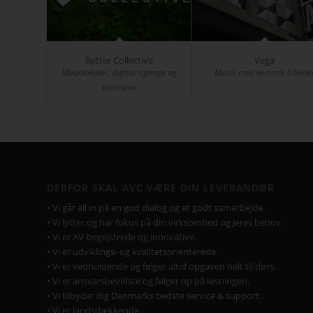
Better Collective
Vega
Mødelokaler, digital signage og
Musik med levende billede
sportsbar
DERFOR SKAL AVC VÆRE DIN LEVERANDØR
• Vi går all in på en god dialog og et godt samarbejde.
• Vi lytter og har fokus på din virksomhed og Jeres behov.
• Vi er AV-begejstrede og innovative.
• Vi er udviklings- og kvalitetsorienterede.
• Vi er vedholdende og følger altid opgaven helt til dørs.
• Vi er ansvarsbevidste og følger op på løsningen.
• Vi tilbyder dig Danmarks bedste service & support.
• Vi er landsdækkende.