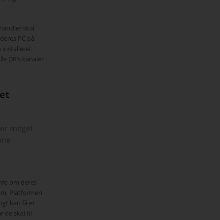
ehandler skal
 deres PC på
installeret
le DR’s kanaler
let
g er meget
nne
info om deres
.m. Platformen
igt kan få et
 de skal til