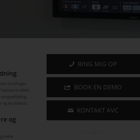
L
RING MIG OP
ldning
, som modtager
BOOK EN DEMO
højeste kvalitet,
 sengeafdeling,
 og en diætist.
KONTAKT AVC
re og
 og mere