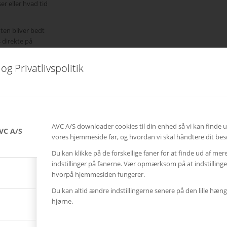
er eller hvad tid
nten bliver bedt
 direkte på
og Privatlivspolitik
øge for to
lige
AVC A/S downloader cookies til din enhed så vi kan finde 
VC A/S
n der
vores hjemmeside før, og hvordan vi skal håndtere dit bes
Du kan klikke på de forskellige faner for at finde ud af mer
gså at de
indstillinger på fanerne. Vær opmærksom på at indstillin
l
hvorpå hjemmesiden fungerer.
il sidst”.
Du kan altid ændre indstillingerne senere på den lille hæng
hjørne.
et, som