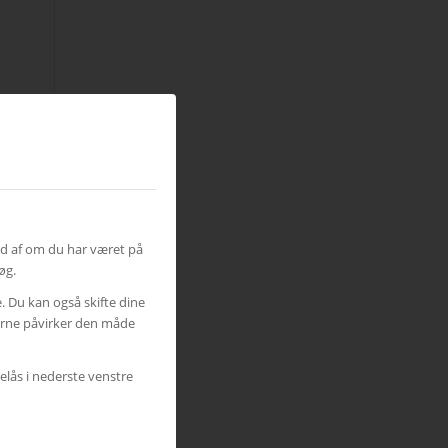
ud af om du har været på
øg.
e. Du kan også skifte dine
gerne påvirker den måde
elås i nederste venstre