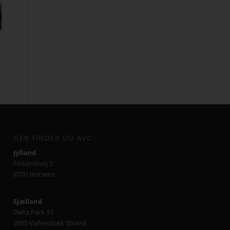
HER FINDER DU AVC
Jylland
Finlandsvej 5
8700 Horsens
Sjælland
Delta Park 37
2665 Vallensbæk Strand