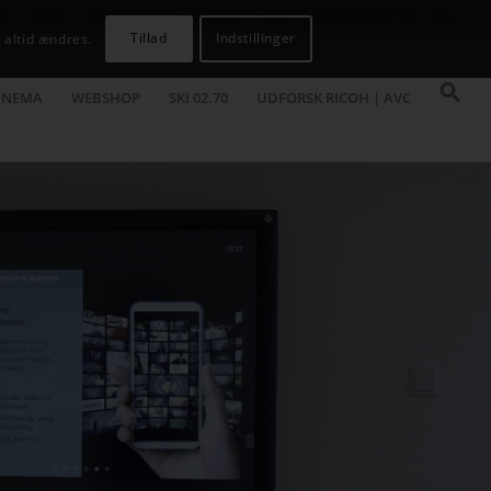
R
CASES
KAMPAGNER
KONTAKT
JOB
AVC INFOSYSTEM
Tillad
Indstillinger
 altid ændres.
INEMA
WEBSHOP
SKI 02.70
UDFORSK RICOH | AVC