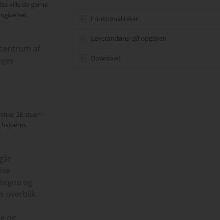
se ville de gerne
mgivelser.
Funktionaliteter
Leverandører på opgaven
 centrum af
Download
ages
tue, 26 stuer i
uchskærm.
går
ise
 tegne og
s overblik
ne og