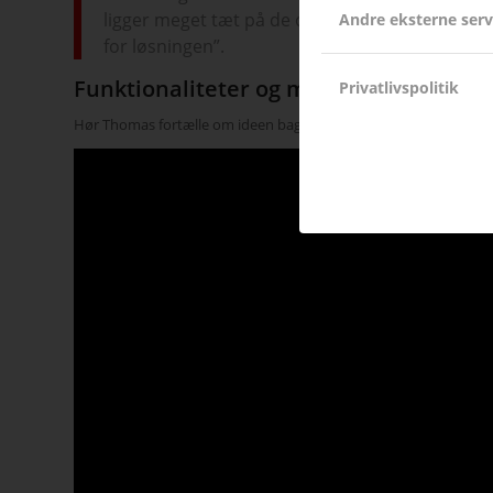
ligger meget tæt på de oprindelige ambitioner 
Andre eksterne serv
for løsningen”.
Funktionaliteter og muligheder
Privatlivspolitik
Hør Thomas fortælle om ideen bag skærmen og dens mange funk