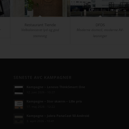
Restaurant Tiende
DFDS
r
Velbalanceret lyd og god
Moderne domicil, moderne AV-
stemning
løsninger
SENESTE AVC KAMPAGNER
Kampagne – Lenovo ThinkSmart One
12. juni 2026 - 10:27
Kampagne – Stor skærm – Lille pris
17. maj 2026 - 12:22
Kampagne – Jabra PanaCast 50 Android
3. april 2026 - 10:41