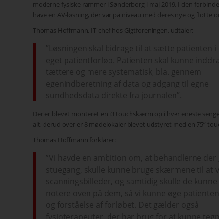
moderne fysiske rammer i Sønderborg i maj 2019. I den forbindel
have en AV-løsning, der var på niveau med deres nye og flotte o
Thomas Hoffmann, IT-chef hos Gigtforeningen, udtaler:
”Løsningen skal bidrage til at sætte patienten i
eget patientforløb. Patienten skal kunne inddr
tættere og mere systematisk, bla. gennem
egenindberetning af data og adgang til egne
sundhedsdata direkte fra journalen”.
Der er blevet monteret en i3 touchskærm op i hver eneste senges
alt, derud over er 8 mødelokaler blevet udstyret med en 75” to
Thomas Hoffmann forklarer:
”Vi havde en ambition om, at behandlerne der 
stuegang, skulle kunne bruge skærmene til at v
scanningsbilleder, og samtidig skulle de kunne
notere oven på dem, så vi kunne øge patienten
og forståelse af forløbet. Det gælder også
fysioterapeuter, der har brug for at kunne teg