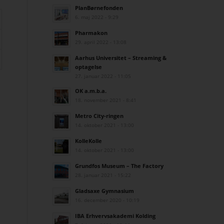
PlanBørnefonden
6. maj 2022 - 9:29
Pharmakon
29. april 2022 - 13:08
Aarhus Universitet – Streaming &
optagelse
27. januar 2022 - 11:05
OK a.m.b.a.
18. november 2021 - 8:41
Metro City-ringen
14. oktober 2021 - 13:00
KolleKolle
14. oktober 2021 - 13:00
Grundfos Museum – The Factory
28. januar 2021 - 15:22
Gladsaxe Gymnasium
16. december 2020 - 10:19
IBA Erhvervsakademi Kolding