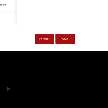
vi havde
ices
tionaliteter.
Fortsæt
Afvis