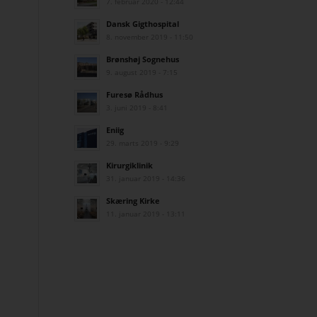
7. februar 2020 - 12:44
Dansk Gigthospital
8. november 2019 - 11:50
Brønshøj Sognehus
9. august 2019 - 7:15
Furesø Rådhus
3. juni 2019 - 8:41
Eniig
29. marts 2019 - 9:29
Kirurgiklinik
31. januar 2019 - 14:36
Skæring Kirke
11. januar 2019 - 13:11