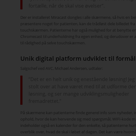
fortælle, når de skal vise øvelser”.
Der er installeret Miracast dongles i alle skærmene, så hvis en b
præsentere noget for patienten, kan de trådløst dele billedet fra
touchskærmen. Patienterne har også mulighed for at benytte en 
Chromecast til underholdning fra egen enhed, og derudover er al
til rådighed på selve touchskærmen.
Unik digital platform udviklet til formå
Salgschef ved AVC, Michael Andersen, udtaler:
”Det er en helt unik og enestående løsning! Je
stolt over at have været med til at udforme de
løsning, og ser mange udviklingsmuligheder
fremadrettet.”
På skærmene kan patienterne finde generel info som nyheder, 
ophold, hvor de kan henvende sig med spørgsmål, WIFI-kode m
indeholder også en kalender for den enkelte, så patienterne hurt
overblik over, hvad de skal i løbet af dagen. Det kan være hvornår