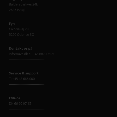
Baldersbækvej 24b
2635 Ishøj
Fyn
Cikorievej 28
5220 Odense SØ
Kontakt os på
info@avc.dk el. +45 8870 7171
----------------------------------
Service & support
T: +45 43 666 000
----------------------------------
CVR-nr.
DK 66 60 97 15
----------------------------------