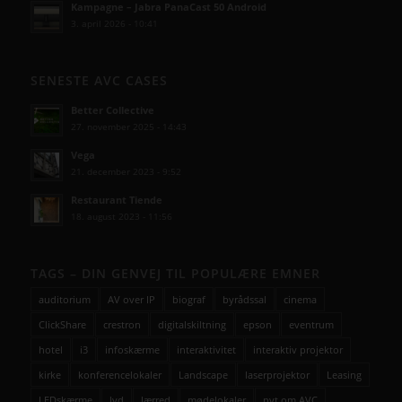
Kampagne – Jabra PanaCast 50 Android
3. april 2026 - 10:41
SENESTE AVC CASES
Better Collective
27. november 2025 - 14:43
Vega
21. december 2023 - 9:52
Restaurant Tiende
18. august 2023 - 11:56
TAGS – DIN GENVEJ TIL POPULÆRE EMNER
auditorium
AV over IP
biograf
byrådssal
cinema
ClickShare
crestron
digitalskiltning
epson
eventrum
hotel
i3
infoskærme
interaktivitet
interaktiv projektor
kirke
konferencelokaler
Landscape
laserprojektor
Leasing
LEDskærme
lyd
lærred
mødelokaler
nyt om AVC