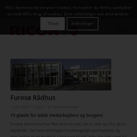
NYHEDER
CASES
KAMPAGNER
KONTAKT
JOB
AVCs hjemmeside benytter cookies. Fortsætter du herfra samtykker
AVC INFOSYSTEM
du med AVCs brug af cookies. Dine indstillinger kan altid ændres.
Tillad
Indstillinger
Furesø Rådhus
/
/
3. juni 2019
i
Cases
af
Tim Steen Jensen
Til glæde for både medarbejdere og borgere
Furesø Kommune har fået lavet to sale, der er delt op vha. af en
skydedør. Den ene sal bruges hovedsageligt som kantine, og
den anden er en multisal. I opgaven til AVC blev der lagt vægt på