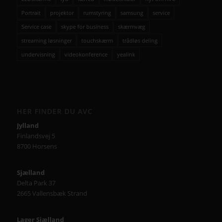
Portrait
projektor
rumstyring
samsung
service
Service case
skype for business
skærmvæg
streaming løsninger
touchskærm
trådløs deling
undervisning
videokonference
yealink
HER FINDER DU AVC
Jylland
Finlandsvej 5
8700 Horsens
Sjælland
Delta Park 37
2665 Vallensbæk Strand
Lager Sjælland