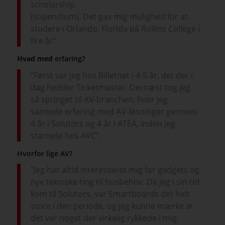
scholarship
(stipendium). Det gav mig mulighed for at
studere i Orlando, Florida på Rollins College i
fire år”.
Hvad med
erfaring?
”Først var jeg hos Billetnet i 4-5 år, det der i
dag hedder Ticketmaster. Dernæst tog jeg
så springet til AV-branchen, hvor jeg
samlede erfaring med AV-løsninger gennem
4 år i Solutors og 4 år i ATEA, inden jeg
startede hos AVC”.
Hvorfor lige AV?
”Jeg har altid interesseret mig for gadgets og
nye tekniske ting til husbehov. Da jeg i sin tid
kom til Solutors, var Smartboards det helt
store i den periode, og jeg kunne mærke at
det var noget der virkelig rykkede i mig.