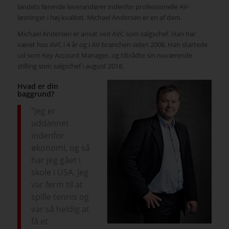
landets førende leverandører indenfor professionelle AV-
løsninger i høj kvalitet. Michael Andersen er en af dem.
Michael Andersen er ansat ved AVC som salgschef. Han har
været hos AVC i 4 år og i AV-branchen siden 2008. Han startede
ud som Key Account Manager, og tiltrådte sin nuværende
stilling som salgschef i august 2018.
Hvad er din
baggrund?
”Jeg er
uddannet
indenfor
økonomi, og så
har jeg gået i
skole i USA. Jeg
var ferm til at
spille tennis og
var så heldig at
få et