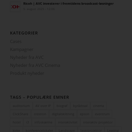
Ricoh | AVC investerer i fremtidens broadcast-løsninger
5. august 2025 - 12:06
KATEGORIER
Cases
Kampagner
Nyheder fra AVC
Nyheder fra AVC Cinema
Produkt nyheder
TAGS – POPULÆRE EMNER
auditorium
AV over IP
biograf
byrådssal
cinema
ClickShare
crestron
digitalskiltning
epson
eventrum
hotel
i3
infoskærme
interaktivitet
interaktiv projektor
kirke
konferencelokaler
Landscape
laserprojektor
Leasing