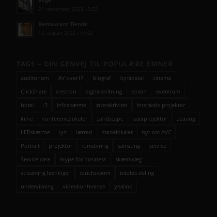
21. december 2023 - 9:52
Restaurant Tiende
18. august 2023 - 11:56
TAGS – DIN GENVEJ TIL POPULÆRE EMNER
auditorium
AV over IP
biograf
byrådssal
cinema
ClickShare
crestron
digitalskiltning
epson
eventrum
hotel
i3
infoskærme
interaktivitet
interaktiv projektor
kirke
konferencelokaler
Landscape
laserprojektor
Leasing
LEDskærme
lyd
lærred
mødelokaler
nyt om AVC
Portrait
projektor
rumstyring
samsung
service
Service case
skype for business
skærmvæg
streaming løsninger
touchskærm
trådløs deling
undervisning
videokonference
yealink