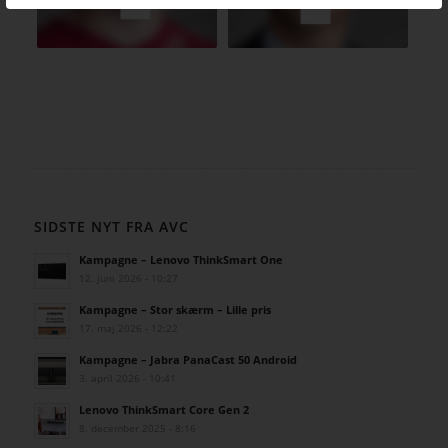
SIDSTE NYT FRA AVC
Kampagne – Lenovo ThinkSmart One
12. juni 2026 - 10:27
Kampagne – Stor skærm – Lille pris
17. maj 2026 - 12:22
Kampagne – Jabra PanaCast 50 Android
3. april 2026 - 10:41
Lenovo ThinkSmart Core Gen 2
8. december 2025 - 8:16