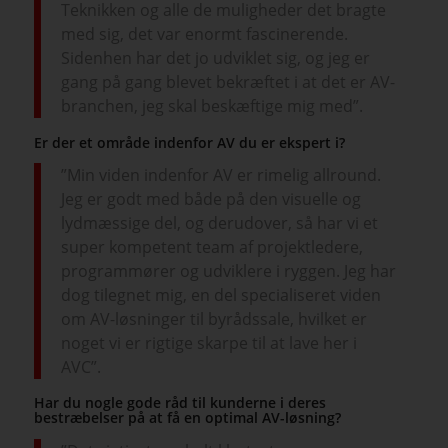
Teknikken og alle de muligheder det bragte
med sig, det var enormt fascinerende.
Sidenhen har det jo udviklet sig, og jeg er
gang på gang blevet bekræftet i at det er AV-
branchen, jeg skal beskæftige mig med”.
Er der et område indenfor AV du er ekspert i?
”Min viden indenfor AV er rimelig allround.
Jeg er godt med både på den visuelle og
lydmæssige del, og derudover, så har vi et
super kompetent team af projektledere,
programmører og udviklere i ryggen. Jeg har
dog tilegnet mig, en del specialiseret viden
om AV-løsninger til byrådssale, hvilket er
noget vi er rigtige skarpe til at lave her i
AVC”.
Har du nogle gode råd til kunderne i deres
bestræbelser på at få en optimal AV-løsning?