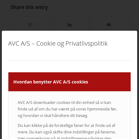
Share this entry
AVC A/S – Cookie og Privatlivspolitik
Du ville måske også kunne lide
Hvordan benytter AVC A/S cookies
AVC A/S downloader cookies til din enhed så vi kan
finde ud af om du har været på vores hjemmeside før,
og hvordan vi skal håndtere dit besøg.
Du kan klikke på de forskellige faner for at finde ud af
mere. Du kan også skifte dine indstillinger på fanerne.
Vær opmærksom på at indstillingerne påvirker den