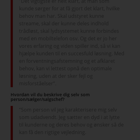
”Det vigtigste er helt klart, at man som
kunde sørger for at få gjort det klart, hvilke
behov man har. Skal udstyret kunne
streame, skal der kunne deles indhold
trådløst, skal lydsystemet kunne forbindes
med en mobiltelefon osv. Og det er jo her
vores erfaring og viden spiller ind, så vi kan
hjælpe kunden til en succesfuld løsning. Med
en forventningsafstemning og et afklaret
behov, kan vi lettest opnå den optimale
løsning, uden at der sker fejl og
misforståelser”.
Hvordan vil du beskrive dig selv som
person/sælger/salgschef?
“Som person vil jeg karakterisere mig selv
som udadvendt. Jeg sætter en dyd i at lytte
til kunderne og deres behov og ønsker så de
kan få den rigtige vejledning.