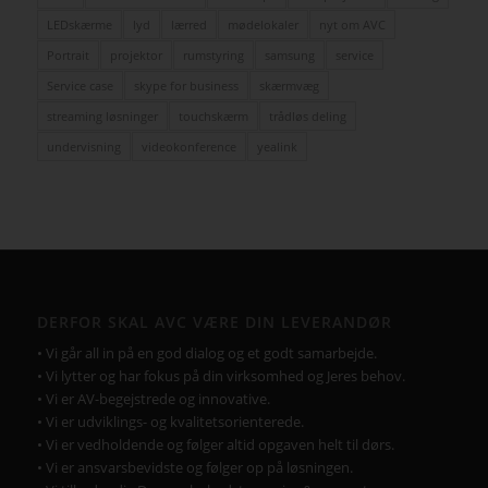
LEDskærme
lyd
lærred
mødelokaler
nyt om AVC
Portrait
projektor
rumstyring
samsung
service
Service case
skype for business
skærmvæg
streaming løsninger
touchskærm
trådløs deling
undervisning
videokonference
yealink
DERFOR SKAL AVC VÆRE DIN LEVERANDØR
• Vi går all in på en god dialog og et godt samarbejde.
• Vi lytter og har fokus på din virksomhed og Jeres behov.
• Vi er AV-begejstrede og innovative.
• Vi er udviklings- og kvalitetsorienterede.
• Vi er vedholdende og følger altid opgaven helt til dørs.
• Vi er ansvarsbevidste og følger op på løsningen.