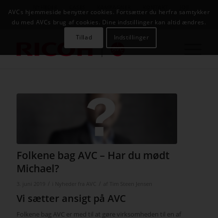
NYHEDER
CASES
KAMPAGNER
KONTAKT
JOB
AVCs hjemmeside benytter cookies. Fortsætter du herfra samtykker
AVC INFOSYSTEM
du med AVCs brug af cookies. Dine indstillinger kan altid ændres.
Tillad
Indstillinger
Folkene bag AVC – Har du mødt
Michael?
/
/
3. juni 2019
i
Nyheder fra AVC
af
Tim Steen Jensen
Vi sætter ansigt på AVC
Folkene bag AVC er med til at gøre virksomheden til en af