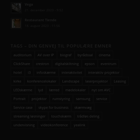
Vega
21. december 2023 - 9:52
Restaurant Tiende
18. august 2023 - 11:56
TAGS – DIN GENVEJ TIL POPULÆRE EMNER
auditorium
AV over IP
biograf
byrådssal
cinema
ClickShare
crestron
digitalskiltning
epson
eventrum
hotel
i3
infoskærme
interaktivitet
interaktiv projektor
kirke
konferencelokaler
Landscape
laserprojektor
Leasing
LEDskærme
lyd
lærred
mødelokaler
nyt om AVC
Portrait
projektor
rumstyring
samsung
service
Service case
skype for business
skærmvæg
streaming løsninger
touchskærm
trådløs deling
undervisning
videokonference
yealink