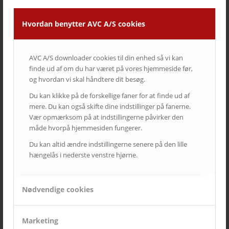
Ricoh | AVC investerer i fremtidens broadcast-løsninger
Hvordan benytter AVC A/S cookies
5. august 2025 - 12:06
AVC A/S downloader cookies til din enhed så vi kan
KATEGORIER
finde ud af om du har været på vores hjemmeside før,
Cases
og hvordan vi skal håndtere dit besøg.
Kampagner
Du kan klikke på de forskellige faner for at finde ud af
Nyheder fra AVC
mere. Du kan også skifte dine indstillinger på fanerne.
Vær opmærksom på at indstillingerne påvirker den
Nyheder fra AVC Cinema
måde hvorpå hjemmesiden fungerer.
Produkt nyheder
Du kan altid ændre indstillingerne senere på den lille
hængelås i nederste venstre hjørne.
TAGS – POPULÆRE EMNER
Nødvendige cookies
auditorium
AV over IP
biograf
byrådssal
cinema
ClickShare
crestron
digitalskiltning
epson
eventrum
hotel
i3
infoskærme
interaktivitet
interaktiv projektor
Marketing