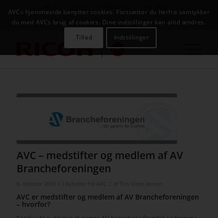
NYHEDER
CASES
KAMPAGNER
KONTAKT
JOB
AVCs hjemmeside benytter cookies. Fortsætter du herfra samtykker
AVC INFOSYSTEM
du med AVCs brug af cookies. Dine indstillinger kan altid ændres.
Tillad
Indstillinger
AVC – medstifter og medlem af AV
Brancheforeningen
/
/
6. oktober 2016
i
Nyheder fra AVC
af
Tim Steen Jensen
AVC er medstifter og medlem af AV Brancheforeningen
– hvorfor?