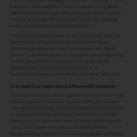
Fordi vi bl.a. ønsker at præge AV-branchens fremtid og fremme
branchens professionalisme. Det er vi ikke ene om
og derfor
blev AV Brancheforeningen stiftet for bl.a. at hæve branchens
anseelse og varetage dens interesser over for myndigheder,
andre organisationer og sammenslutninger.
AV Brancheforeningen kræver at dens medlemmer også skal
være medlem af en godkendt arbejdsgiverforening og
brancheorganisation som f.eks. Dansk Industri eller Dansk
Erhverv og at virksomheden har styr på økonomi, forsikring og
lovkrav, så kunderne er sikre på at være i gode hænder.
Medlemsskabet hos AV Brancheforeningen er et
kvalitetsstempel, som vi i AVC på alle måder lever fuldt op til.
Vi er med til at højne den professionelle standard
AV Brancheforeningen ønsker også at højne den professionelle
standard gennem uddannelse og vidensdeling. Der arbejdes
f.eks. på at uddannelsen som ’AV-installatør’ fremover skal være
en beskyttet titel med certificering, hvilket er en stor fordel,
både for os som virksomhed men naturligvis også for dig som
kunde. Vi får således en garanti for at medarbejderens
kompetencer og viden har et vist niveau og du får i sidste ende