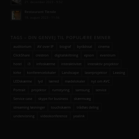
21. december 2023 - 9:52
Restaurant Tiende
18. august 2023 - 11:56
TAGS – DIN GENVEJ TIL POPULÆRE EMNER
auditorium
AV over IP
biograf
byrådssal
cinema
ClickShare
crestron
digitalskiltning
epson
eventrum
hotel
i3
infoskærme
interaktivitet
interaktiv projektor
kirke
konferencelokaler
Landscape
laserprojektor
Leasing
LEDskærme
lyd
lærred
mødelokaler
nyt om AVC
Portrait
projektor
rumstyring
samsung
service
Service case
skype for business
skærmvæg
streaming løsninger
touchskærm
trådløs deling
undervisning
videokonference
yealink