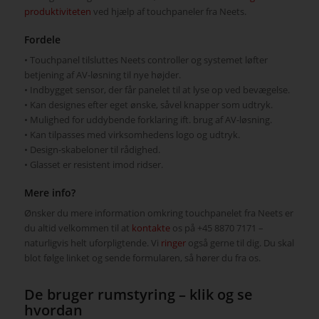
produktiviteten
ved hjælp af touchpaneler fra Neets.
Fordele
• Touchpanel tilsluttes Neets controller og systemet løfter
betjening af AV-løsning til nye højder.
• Indbygget sensor, der får panelet til at lyse op ved bevægelse.
• Kan designes efter eget ønske, såvel knapper som udtryk.
• Mulighed for uddybende forklaring ift. brug af AV-løsning.
• Kan tilpasses med virksomhedens logo og udtryk.
• Design-skabeloner til rådighed.
• Glasset er resistent imod ridser.
Mere info?
Ønsker du mere information omkring touchpanelet fra Neets er
du altid velkommen til at
kontakte
os på +45 8870 7171 –
naturligvis helt uforpligtende. Vi
ringer
også gerne til dig. Du skal
blot følge linket og sende formularen, så hører du fra os.
De bruger rumstyring – klik og se
hvordan