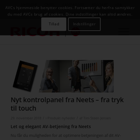
NYHEDER
CASES
KAMPAGNER
KONTAKT
JOB
AVCs hjemmeside benytter cookies. Fortsætter du herfra samtykker
AVC INFOSYSTEM
du med AVCs brug af cookies. Dine indstillinger kan altid ændres.
Tillad
Indstillinger
Nyt kontrolpanel fra Neets – fra tryk
til touch
/
/
29. november 2018
i
Produkt nyheder
af
Tim Steen Jensen
Let og elegant AV-betjening fra Neets
Nu får du muligheden for at optimere betjeningen af dit AV-