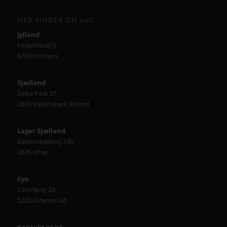
HER FINDER DU AVC
Jylland
Finlandsvej 5
8700 Horsens
Sjælland
Delta Park 37
2665 Vallensbæk Strand
Lager Sjælland
Baldersbækvej 24b
2635 Ishøj
Fyn
Cikorievej 28
5220 Odense SØ
Kontakt os på