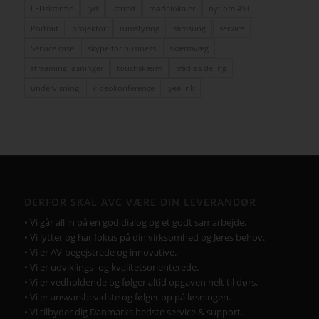
LEDskærme
lyd
lærred
mødelokaler
nyt om AVC
Portrait
projektor
rumstyring
samsung
service
Service case
skype for business
skærmvæg
streaming løsninger
touchskærm
trådløs deling
undervisning
videokonference
yealink
DERFOR SKAL AVC VÆRE DIN LEVERANDØR
• Vi går all in på en god dialog og et godt samarbejde.
• Vi lytter og har fokus på din virksomhed og Jeres behov.
• Vi er AV-begejstrede og innovative.
• Vi er udviklings- og kvalitetsorienterede.
• Vi er vedholdende og følger altid opgaven helt til dørs.
• Vi er ansvarsbevidste og følger op på løsningen.
• Vi tilbyder dig Danmarks bedste service & support.