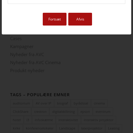
Ricoh | AVC investerer i fremtidens broadcast-løsninger
5. august 2025 - 12:06
Fortsæt
Afvis
KATEGORIER
Cases
Kampagner
Nyheder fra AVC
Nyheder fra AVC Cinema
Produkt nyheder
TAGS – POPULÆRE EMNER
auditorium
AV over IP
biograf
byrådssal
cinema
ClickShare
crestron
digitalskiltning
epson
eventrum
hotel
i3
infoskærme
interaktivitet
interaktiv projektor
kirke
konferencelokaler
Landscape
laserprojektor
Leasing