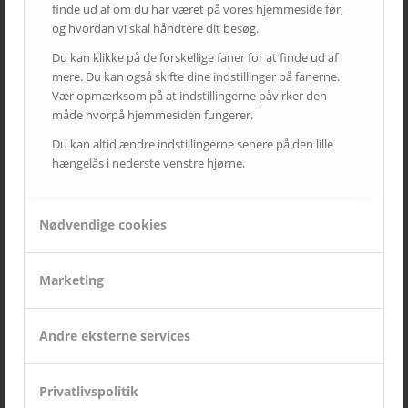
finde ud af om du har været på vores hjemmeside før,
og hvordan vi skal håndtere dit besøg.
Du kan klikke på de forskellige faner for at finde ud af
mere. Du kan også skifte dine indstillinger på fanerne.
Vær opmærksom på at indstillingerne påvirker den
måde hvorpå hjemmesiden fungerer.
Du kan altid ændre indstillingerne senere på den lille
hængelås i nederste venstre hjørne.
SIDSTE NYT FRA AVC
Nødvendige cookies
Kampagne – Lenovo ThinkSmart One
12. juni 2026 - 10:27
Kampagne – Stor skærm – Lille pris
Marketing
17. maj 2026 - 12:22
Kampagne – Jabra PanaCast 50 Android
Andre eksterne services
3. april 2026 - 10:41
Lenovo ThinkSmart Core Gen 2
8. december 2025 - 8:16
Privatlivspolitik