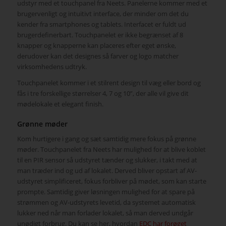
udstyr med et touchpanel fra Neets. Panelerne kommer med et
brugervenligt og intuitivt interface, der minder om det du
kender fra smartphones og tablets. Interfacet er fuldt ud
brugerdefinerbart. Touchpanelet er ikke begrænset af 8
knapper og knapperne kan placeres efter eget ønske,
derudover kan det designes så farver og logo matcher
virksomhedens udtryk.
Touchpanelet kommer i et stilrent design til væg eller bord og
fås i tre forskellige størrelser 4, 7 og 10”, der alle vil give dit
mødelokale et elegant finish.
Grønne møder
Kom hurtigere i gang og sæt samtidig mere fokus på grønne
møder. Touchpanelet fra Neets har mulighed for at blive koblet
til en PIR sensor så udstyret tænder og slukker, i takt med at
man træder ind og ud af lokalet. Derved bliver opstart af AV-
udstyret simplificeret, fokus forbliver på mødet, som kan starte
prompte. Samtidig giver løsningen mulighed for at spare på
strømmen og AV-udstyrets levetid, da systemet automatisk
lukker ned når man forlader lokalet, så man derved undgår
unødigt forbrug. Du kan se her, hvordan
EDC har forøget