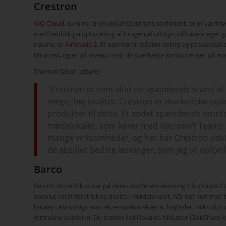
Crestron
XIO Cloud
, som nu er en del af Crestrons sortiment, er et værkt
med henblik på optimering af brugen af udstyr, vil have meget g
nævne, er
AirMedia 2.
Et værktøj til trådløs deling og præsent
Miracast, og er på niveau med de stærkeste konkurrenter på ma
Thomas Olsen udtaler:
”Crestron er som altid en spændende stand at 
meget høj kvalitet. Crestron er markedsførende 
produkter til dette. Et andet spændende område 
mødelokaler, som kører med Microsoft Teams 
mange virksomheder, og her har Crestron udvikl
de absolut bedste løsninger, som jeg vil opfor
Barco
Barco’s store fokus var på deres konferenceløsning ClickShare C
absolut mest foretrukne device i mødelokalet, når det kommer til
lokalets AV-udstyr som eksempelvis skærm, højttaler, mikrofon
fortrukne platform. Du træder ind i lokalet, tilslutter ClickSha