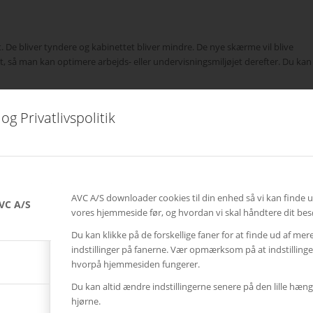
gt. De bliver tyndere og kabinettet bliver mindre. De nye skærme vil blive
t, så man kan optimere arbejds- eller undervisningsmiljøjet derefter. Du kan
og Privatlivspolitik
 enhed til samarbejde og co-creation fra skrivebordet. Enheden, med det
de medarbejderes kontor. Læs mere om
Cisco Webex Desk Pro
her.
t af Cisco i Norge, og har markedets højeste kvalitet både
AVC A/S downloader cookies til din enhed så vi kan finde 
VC A/S
vores hjemmeside før, og hvordan vi skal håndtere dit bes
r eksempelvis indbygget funktioner til optimering af
orstyrrende baggrund i billedet”.
Du kan klikke på de forskellige faner for at finde ud af mer
indstillinger på fanerne. Vær opmærksom på at indstillin
hvorpå hjemmesiden fungerer.
Du kan altid ændre indstillingerne senere på den lille hæng
hjørne.
 råd.
Kontakt
os, eller bliv
ringet op
, og få en uforpligtende snak så er du et