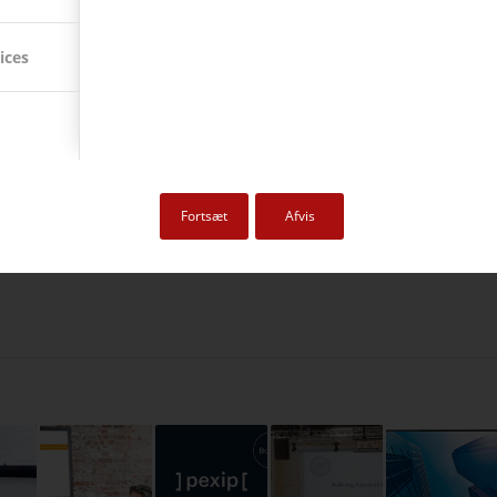
dig vores
nyhedsmail
, så holder vi dig løbende up-to-date med AV-trends og
ices
eling
,
videokonference
Fortsæt
Afvis