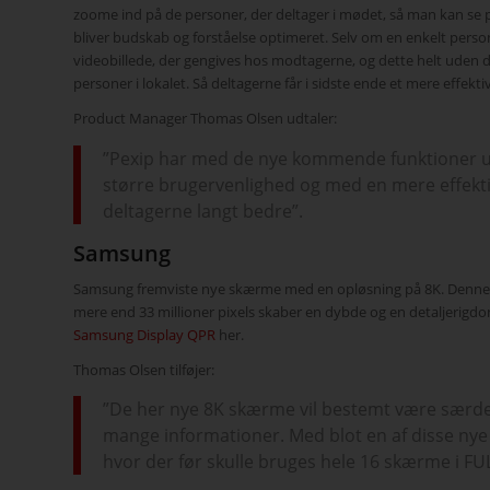
zoome ind på de personer, der deltager i mødet, så man kan se 
bliver budskab og forståelse optimeret. Selv om en enkelt person 
videobillede, der gengives hos modtagerne, og dette helt uden d
personer i lokalet. Så deltagerne får i sidste ende et mere effekt
Product Manager Thomas Olsen udtaler:
”Pexip har med de nye kommende funktioner ud
større brugervenlighed og med en mere effekt
deltagerne langt bedre”.
Samsung
Samsung fremviste nye skærme med en opløsning på 8K. Denne 
mere end 33 millioner pixels skaber en dybde og en detaljerigdo
Samsung Display QPR
her.
Thomas Olsen tilføjer:
”De her nye 8K skærme vil bestemt være særdel
mange informationer. Med blot en af disse ny
hvor der før skulle bruges hele 16 skærme i FU