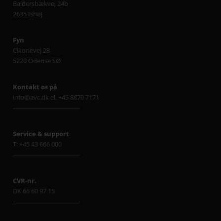
Baldersbækvej 24b
2635 Ishøj
Fyn
Cikorievej 28
5220 Odense SØ
Kontakt os på
info@avc.dk el. +45 8870 7171
----------------------------------
Service & support
T: +45 43 666 000
----------------------------------
CVR-nr.
DK 66 60 97 15
----------------------------------