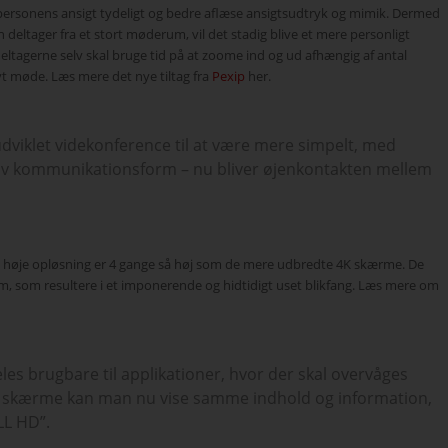
personens ansigt tydeligt og bedre aflæse ansigtsudtryk og mimik. Dermed
deltager fra et stort møderum, vil det stadig blive et mere personligt
eltagerne selv skal bruge tid på at zoome ind og ud afhængig af antal
ivt møde. Læs mere det nye tiltag fra
Pexip
her.
viklet videkonference til at være mere simpelt, med
iv kommunikationsform – nu bliver øjenkontakten mellem
høje opløsning er 4 gange så høj som de mere udbredte 4K skærme. De
m, som resultere i et imponerende og hidtidigt uset blikfang. Læs mere om
es brugbare til applikationer, hvor der skal overvåges
e skærme kan man nu vise samme indhold og information,
LL HD”.