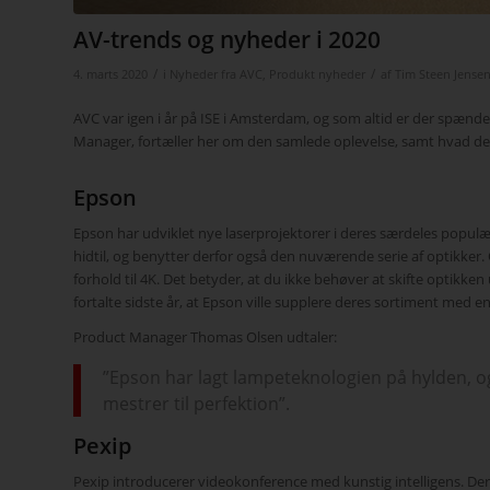
AV-trends og nyheder i 2020
/
/
4. marts 2020
i
Nyheder fra AVC
,
Produkt nyheder
af
Tim Steen Jense
AVC var igen i år på ISE i Amsterdam, og som altid er der spæn
Manager, fortæller her om den samlede oplevelse, samt hvad der
Epson
Epson har udviklet nye laserprojektorer i deres særdeles popul
hidtil, og benytter derfor også den nuværende serie af optikker.
forhold til 4K. Det betyder, at du ikke behøver at skifte optikken u
fortalte sidste år, at Epson ville supplere deres sortiment med e
Product Manager Thomas Olsen udtaler:
”Epson har lagt lampeteknologien på hylden, o
mestrer til perfektion”.
Pexip
Pexip introducerer videokonference med kunstig intelligens. Der