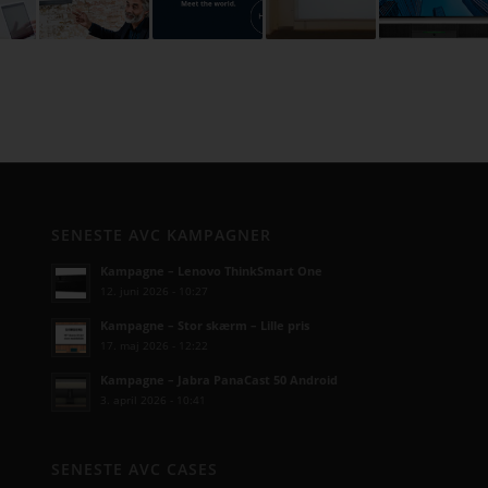
SENESTE AVC KAMPAGNER
Kampagne – Lenovo ThinkSmart One
12. juni 2026 - 10:27
Kampagne – Stor skærm – Lille pris
17. maj 2026 - 12:22
Kampagne – Jabra PanaCast 50 Android
3. april 2026 - 10:41
SENESTE AVC CASES