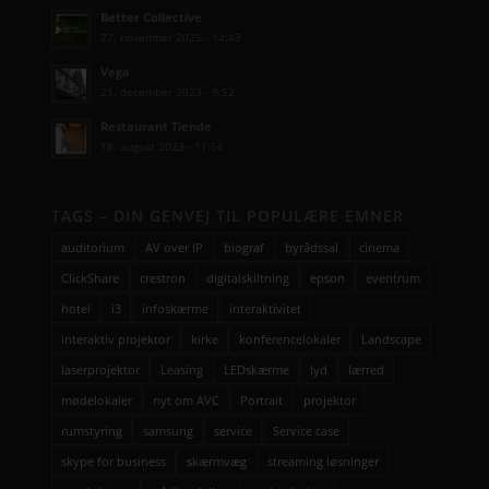
Better Collective
27. november 2025 - 14:43
Vega
21. december 2023 - 9:52
Restaurant Tiende
18. august 2023 - 11:56
TAGS – DIN GENVEJ TIL POPULÆRE EMNER
auditorium
AV over IP
biograf
byrådssal
cinema
ClickShare
crestron
digitalskiltning
epson
eventrum
hotel
i3
infoskærme
interaktivitet
interaktiv projektor
kirke
konferencelokaler
Landscape
laserprojektor
Leasing
LEDskærme
lyd
lærred
mødelokaler
nyt om AVC
Portrait
projektor
rumstyring
samsung
service
Service case
skype for business
skærmvæg
streaming løsninger