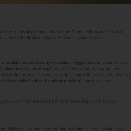
n
dende AV-trends og nyheder at berette om. Thomas Olsen, vores Product
 er værd at holde øje med på AV-markedet i løbet af 2020.
ære installationsserie. Disse nye modeller er bygget på samme platform som
 Optikkerne er, i modsætning til en del af konkurrenternes, optimerede i
d, hvis du ønsker at gå fra en lavere opløsning til 4K – nu eller i fremtiden. V
n række modeller heriblandt nogle 4K projektorer, og de er klar nu.
g fokus er fremadrettet på laserteknologi, som Epson
 er udviklet en automatisk zoomfunktion i videobillederne, så kameraet vil