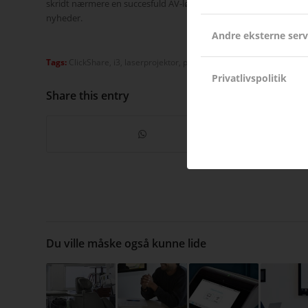
skridt nærmere en succesfuld AV-løsning. Du kan også tilmelde 
nyheder.
Andre eksterne serv
Tags:
ClickShare
,
i3
,
laserprojektor
,
projektor
,
touchskærm
,
trådløs d
Privatlivspolitik
Share this entry
Du ville måske også kunne lide