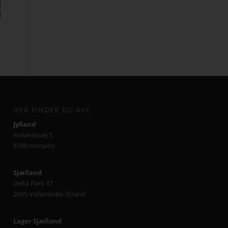
HER FINDER DU AVC
Jylland
Finlandsvej 5
8700 Horsens
Sjælland
Delta Park 37
2665 Vallensbæk Strand
Lager Sjælland