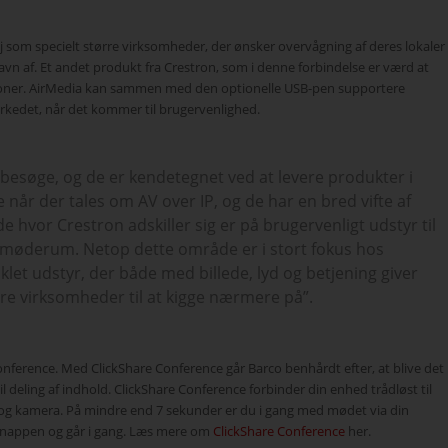
øj som specielt større virksomheder, der ønsker overvågning af deres lokaler
avn af. Et andet produkt fra Crestron, som i denne forbindelse er værd at
ationer. AirMedia kan sammen med den optionelle USB-pen supportere
rkedet, når det kommer til brugervenlighed.
besøge, og de er kendetegnet ved at levere produkter i
når der tales om AV over IP, og de har en bred vifte af
hvor Crestron adskiller sig er på brugervenligt udstyr til
møderum. Netop dette område er i stort fokus hos
et udstyr, der både med billede, lyd og betjening giver
dre virksomheder til at kigge nærmere på”.
onference. Med ClickShare Conference går Barco benhårdt efter, at blive det
 deling af indhold. ClickShare Conference forbinder din enhed trådløst til
 og kamera. På mindre end 7 sekunder er du i gang med mødet via din
re knappen og går i gang. Læs mere om
ClickShare Conference
her.