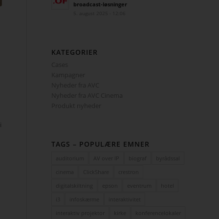
broadcast-løsninger
5. august 2025 - 12:06
KATEGORIER
Cases
Kampagner
Nyheder fra AVC
Nyheder fra AVC Cinema
Produkt nyheder
i
TAGS – POPULÆRE EMNER
auditorium
AV over IP
biograf
byrådssal
cinema
ClickShare
crestron
digitalskiltning
epson
eventrum
hotel
i3
infoskærme
interaktivitet
interaktiv projektor
kirke
konferencelokaler