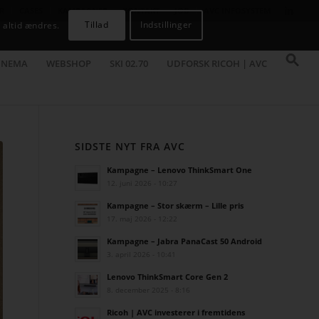
R
CASES
KAMPAGNER
KONTAKT
JOB
AVC INFOSYSTEM
Tillad
Indstillinger
 altid ændres.
INEMA
WEBSHOP
SKI 02.70
UDFORSK RICOH | AVC
SIDSTE NYT FRA AVC
Kampagne – Lenovo ThinkSmart One
12. juni 2026 - 10:27
Kampagne – Stor skærm – Lille pris
17. maj 2026 - 12:22
Kampagne – Jabra PanaCast 50 Android
3. april 2026 - 10:41
Lenovo ThinkSmart Core Gen 2
8. december 2025 - 8:16
Ricoh | AVC investerer i fremtidens