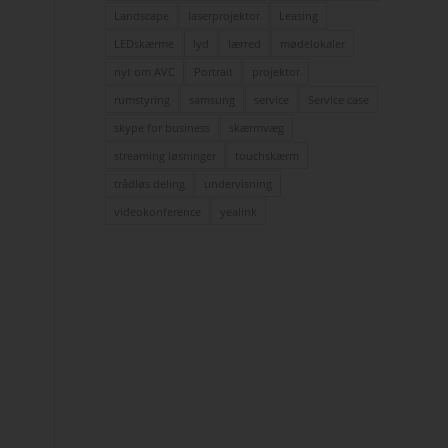
Landscape
laserprojektor
Leasing
LEDskærme
lyd
lærred
mødelokaler
nyt om AVC
Portrait
projektor
rumstyring
samsung
service
Service case
skype for business
skærmvæg
streaming løsninger
touchskærm
trådløs deling
undervisning
videokonference
yealink