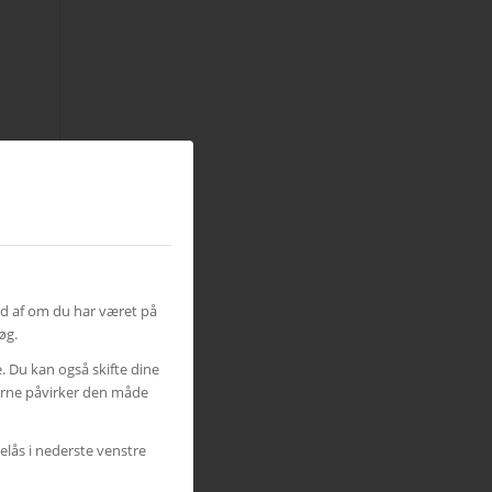
ud af om du har været på
øg.
e. Du kan også skifte dine
gerne påvirker den måde
elås i nederste venstre