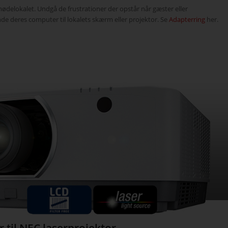
mødelokalet. Undgå de frustrationer der opstår når gæster eller
de deres computer til lokalets skærm eller projektor. Se
Adapterring
her.
r til NEC laserprojektor