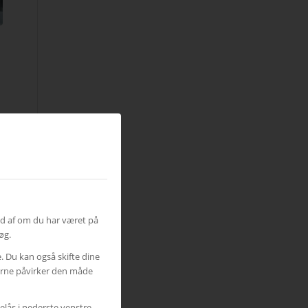
ud af om du har været på
øg.
e. Du kan også skifte dine
gerne påvirker den måde
elås i nederste venstre