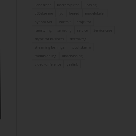
Landscape
laserprojektor
Leasing
LEDskærme
lyd
lærred
mødelokaler
nyt om AVC
Portrait
projektor
rumstyring
samsung
service
Service case
skype for business
skærmvæg
streaming løsninger
touchskærm
trådløs deling
undervisning
videokonference
yealink