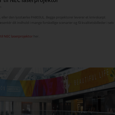
en
eller den lysstærke PA803UL. Begge projektorer leverer et knivskarpt
æsentér dit indhold i mange forskellige scenarier og få kvalitetsbilleder i selv
 til NEC laserprojektor
her.