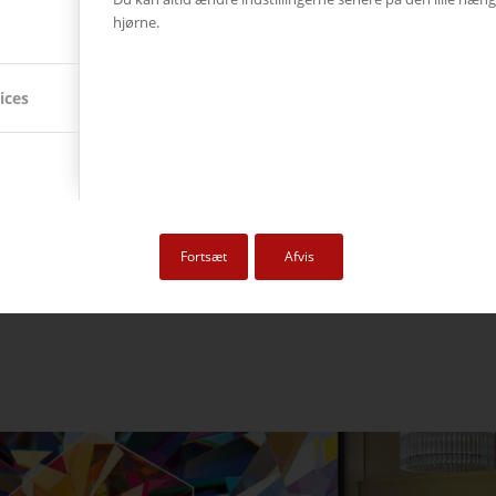
hjørne.
ices
gi- og telekoncerner i Danmark. Der er cirka 400.000 andelsindehavere og et
f Nord- og Midtjylland. Eniig har 55 mødelokaler, som var udstyret vidt
skiftende. Se hvordan et ønske om bl.a. nedsat opstartstid, bragte nogle hel
Fortsæt
Afvis