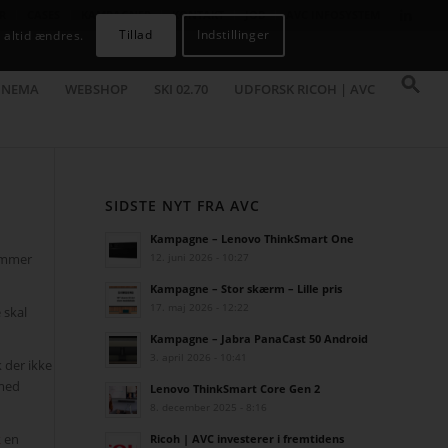
R
CASES
KAMPAGNER
KONTAKT
JOB
AVC INFOSYSTEM
Tillad
Indstillinger
 altid ændres.
INEMA
WEBSHOP
SKI 02.70
UDFORSK RICOH | AVC
SIDSTE NYT FRA AVC
Kampagne – Lenovo ThinkSmart One
kommer
12. juni 2026 - 10:27
Kampagne – Stor skærm – Lille pris
17. maj 2026 - 12:22
 skal
Kampagne – Jabra PanaCast 50 Android
3. april 2026 - 10:41
 der ikke
 med
Lenovo ThinkSmart Core Gen 2
8. december 2025 - 8:16
k
en
Ricoh | AVC investerer i fremtidens