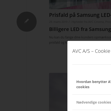
Prisfald på Samsung LE
/
29. marts 2019
i
Nyheder fra AVC Cinema
,
Pro
Billigere LED fra Samsung
Nu kan du fange dine kunders opmærksomhe
prisfald og kan nu melde ud, at det er tråd
AVC A/S – Cookie 
Hvordan benytter A
cookies
Nødvendige cookies