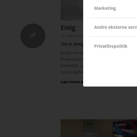
Marketing
Eniig
Andre eksterne serv
/
/
29. marts 2019
i
Cases
af
Tim Steen Jensen
Tid er penge
Privatlivspolitik
Eniig er en af de største andelsejede ener
forsyningsområde, som dækker store dele a
forskelligt, og hvor standarden var meget 
nye muligheder med sig.
Læs mere om
Eniig
.