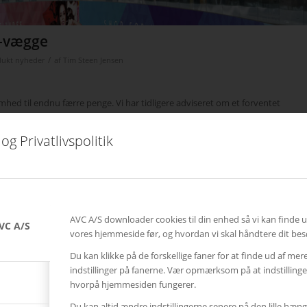
D-vægge
/
dukt nyheder
af
Tim Steen Jensen
d til endnu færre penge. Vi har tidligere adviseret om et forventet
t i kræft
Læs mere
og Privatlivspolitik
AVC A/S downloader cookies til din enhed så vi kan finde 
VC A/S
vores hjemmeside før, og hvordan vi skal håndtere dit bes
Du kan klikke på de forskellige faner for at finde ud af mer
indstillinger på fanerne. Vær opmærksom på at indstillin
hvorpå hjemmesiden fungerer.
Du kan altid ændre indstillingerne senere på den lille hæng