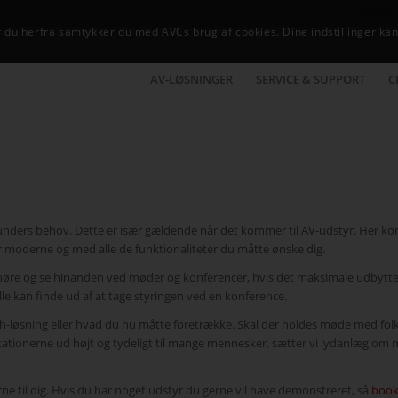
NYHEDE
du herfra samtykker du med AVCs brug af cookies. Dine indstillinger kan
AV-LØSNINGER
SERVICE & SUPPORT
C
 kunders behov. Dette er især gældende når det kommer til AV-udstyr. Her 
iver moderne og med alle de funktionaliteter du måtte ønske dig.
ne høre og se hinanden ved møder og konferencer, hvis det maksimale udbytte
lle kan finde ud af at tage styringen ved en konference.
ch-løsning eller hvad du nu måtte foretrække. Skal der holdes møde med folk
ntationerne ud højt og tydeligt til mange mennesker, sætter vi lydanlæg om
e til dig. Hvis du har noget udstyr du gerne vil have demonstreret, så
boo