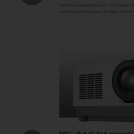
Vivolinks Adapterring er et ”must have” i 
medarbejdere forgæves, forsøger at forbin
NEC - Byt-til-Nyt opgrade