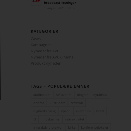
broadcast-løsninger
5. august 2025 - 12:06
KATEGORIER
Cases
Kampagner
Nyheder fra AVC
Nyheder fra AVC Cinema
Produkt nyheder
TAGS – POPULÆRE EMNER
auditorium
AV over IP
biograf
byrådssal
cinema
ClickShare
crestron
digitalskiltning
epson
eventrum
hotel
i3
infoskærme
interaktivitet
interaktiv projektor
kirke
konferencelokaler