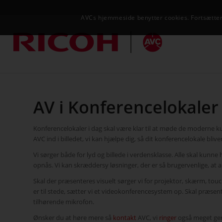
AVCs hjemmeside benytter cookies. Fortsætter 
AV i Konferencelokaler
Konferencelokaler i dag skal være klar til at møde de moderne
AVC ind i billedet, vi kan hjælpe dig, så dit konferencelokale bl
Vi sørger både for lyd og billede i verdensklasse. Alle skal kun
opnås. Vi kan skræddersy løsninger, der er så brugervenlige, at a
Skal der præsenteres visuelt sørger vi for projektor, skærm, tou
er til stede, sætter vi et videokonferencesystem op. Skal præse
tilhørende mikrofon.
Ønsker du at høre mere så
kontakt
AVC, vi
ringer
også meget gern