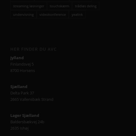
streaming løsninger
touchskærm
trådløs deling
undervisning
videokonference
yealink
HER FINDER DU AVC
Jylland
Finlandsvej 5
8700 Horsens
Sjælland
Delta Park 37
2665 Vallensbæk Strand
Lager Sjælland
Baldersbækvej 24b
2635 Ishøj