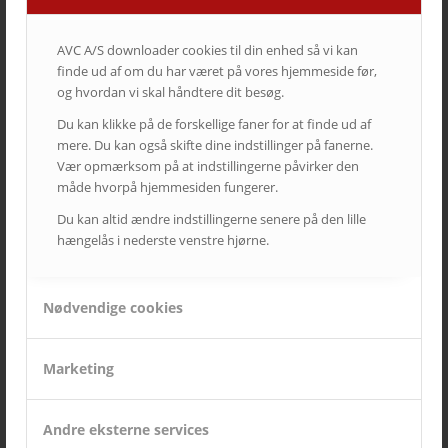
AVC A/S downloader cookies til din enhed så vi kan
finde ud af om du har været på vores hjemmeside før,
og hvordan vi skal håndtere dit besøg.
Du kan klikke på de forskellige faner for at finde ud af
mere. Du kan også skifte dine indstillinger på fanerne.
Vær opmærksom på at indstillingerne påvirker den
måde hvorpå hjemmesiden fungerer.
Du kan altid ændre indstillingerne senere på den lille
hængelås i nederste venstre hjørne.
Nødvendige cookies
SIDSTE NYT FRA AVC
Marketing
Kampagne – Lenovo ThinkSmart One
12. juni 2026 - 10:27
Kampagne – Stor skærm – Lille pris
Andre eksterne services
17. maj 2026 - 12:22