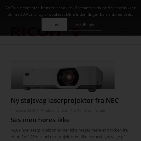
NYHEDER
CASES
KAMPAGNER
KONTAKT
JOB
AVCs hjemmeside benytter cookies. Fortsætter du herfra samtykker
AVC INFOSYSTEM
du med AVCs brug af cookies. Dine indstillinger kan altid ændres.
Tillad
Indstillinger
Ny støjsvag laserprojektor fra NEC
/
/
1. februar 2019
i
Produkt nyheder
af
Tim Steen Jensen
Ses men høres ikke
NECs nye laserprojektor larmer ikke meget mere end tikken fra
et ur.
Små 22 decibel gør projektoren til den mest lydsvage på