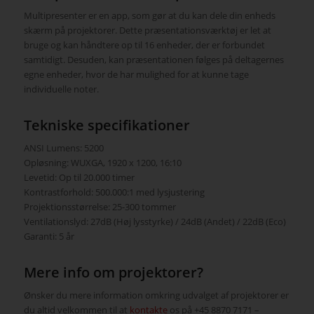
Multipresenter er en app, som gør at du kan dele din enheds
skærm på projektorer. Dette præsentationsværktøj er let at
bruge og kan håndtere op til 16 enheder, der er forbundet
samtidigt. Desuden, kan præsentationen følges på deltagernes
egne enheder, hvor de har mulighed for at kunne tage
individuelle noter.
Tekniske specifikationer
ANSI Lumens: 5200
Opløsning: WUXGA, 1920 x 1200, 16:10
Levetid: Op til 20.000 timer
Kontrastforhold: 500.000:1 med lysjustering
Projektionsstørrelse: 25-300 tommer
Ventilationslyd: 27dB (Høj lysstyrke) / 24dB (Andet) / 22dB (Eco)
Garanti: 5 år
Mere info om projektorer?
Ønsker du mere information omkring udvalget af projektorer er
du altid velkommen til at
kontakte
os på +45 8870 7171 –