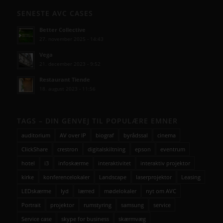
SENESTE AVC CASES
Better Collective
27. november 2025 - 14:43
Vega
21. december 2023 - 9:52
Restaurant Tiende
18. august 2023 - 11:56
TAGS – DIN GENVEJ TIL POPULÆRE EMNER
auditorium
AV over IP
biograf
byrådssal
cinema
ClickShare
crestron
digitalskiltning
epson
eventrum
hotel
i3
infoskærme
interaktivitet
interaktiv projektor
kirke
konferencelokaler
Landscape
laserprojektor
Leasing
LEDskærme
lyd
lærred
mødelokaler
nyt om AVC
Portrait
projektor
rumstyring
samsung
service
Service case
skype for business
skærmvæg