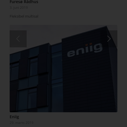
Furesø Rådhus
3. juni 2019
Fleksibel multisal
Eniig
29. marts 2019