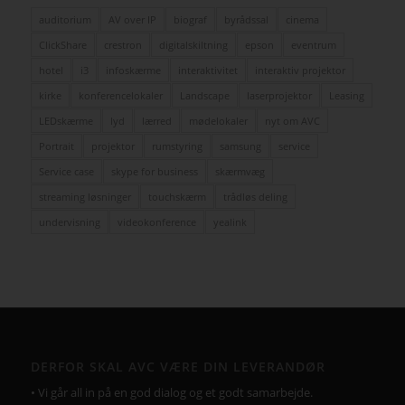
auditorium
AV over IP
biograf
byrådssal
cinema
ClickShare
crestron
digitalskiltning
epson
eventrum
hotel
i3
infoskærme
interaktivitet
interaktiv projektor
kirke
konferencelokaler
Landscape
laserprojektor
Leasing
LEDskærme
lyd
lærred
mødelokaler
nyt om AVC
Portrait
projektor
rumstyring
samsung
service
Service case
skype for business
skærmvæg
streaming løsninger
touchskærm
trådløs deling
undervisning
videokonference
yealink
DERFOR SKAL AVC VÆRE DIN LEVERANDØR
• Vi går all in på en god dialog og et godt samarbejde.