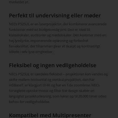
markedet pt.
Perfekt til undervisning eller møder
NECs P525UL er en laserprojektor, der kombinerer avancerede
funktioner med en budgetvenlig pris. Den er ideel til
klasselokaler, auditorier og mødelokaler. Den kommer med en
høj lysstyrke, imponerende opløsning og forbedret
farvekvalitet, der tilsammen giver et skarpt og kontrastrigt
billede i selv lyse omgivelser.
Fleksibel og ingen vedligeholdelse
NECs P525UL er særdeles fleksibel – projektoren kan vendes og
skifte mellem horisontal og vertikal projektion, den har
HDBaseT, er klargjort til 4K og har en 1.6x zoomlinse. NECs
forseglede optiske motor og filter frie design skaber en
langsigtet projektorløsning, som kører op til 20.000 timer uden
behov for vedligeholdelse.
Kompatibel med Multipresenter