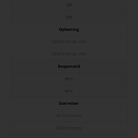
QB
QM
Opløsning
3840*2160 4k UHD
3840*2160 4k UHD
Responstid
8ms
8ms
Størrelser
43-75 tommer
43-98 tommer