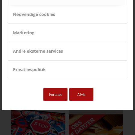
Nødvendige cookies
Marketing
Andre eksterne services
Privatlivspolitik
Fortsæt
Afvis