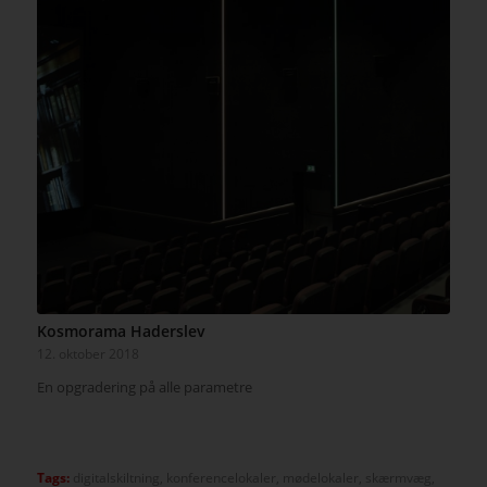
Kosmorama Haderslev
12. oktober 2018
En opgradering på alle parametre
Tags:
digitalskiltning
,
konferencelokaler
,
mødelokaler
,
skærmvæg
,