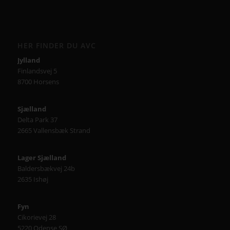
HER FINDER DU AVC
Jylland
Finlandsvej 5
8700 Horsens
Sjælland
Delta Park 37
2665 Vallensbæk Strand
Lager Sjælland
Baldersbækvej 24b
2635 Ishøj
Fyn
Cikorievej 28
5220 Odense SØ