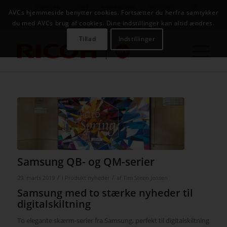
NYHEDER
CASES
KAMPAGNER
KONTAKT
JOB
AVCs hjemmeside benytter cookies. Fortsætter du herfra samtykker
AVC INFOSYSTEM
du med AVCs brug af cookies. Dine indstillinger kan altid ændres.
Tillad
Indstillinger
Samsung QB- og QM-serier
/
/
29. marts 2019
i
Produkt nyheder
af
Tim Steen Jensen
Samsung med to stærke nyheder til
digitalskiltning
To elegante skærm-serier fra Samsung, perfekt til digitalskiltning