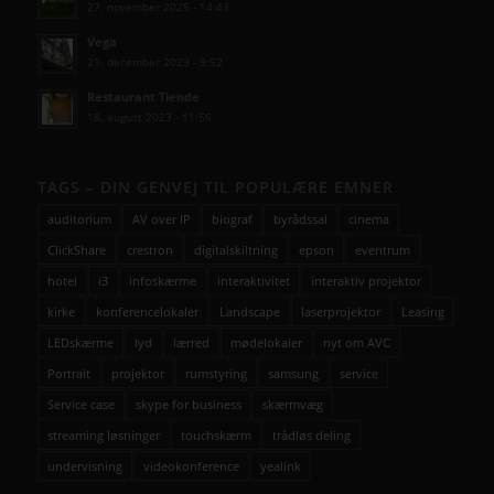
27. november 2025 - 14:43
Vega
21. december 2023 - 9:52
Restaurant Tiende
18. august 2023 - 11:56
TAGS – DIN GENVEJ TIL POPULÆRE EMNER
auditorium
AV over IP
biograf
byrådssal
cinema
ClickShare
crestron
digitalskiltning
epson
eventrum
hotel
i3
infoskærme
interaktivitet
interaktiv projektor
kirke
konferencelokaler
Landscape
laserprojektor
Leasing
LEDskærme
lyd
lærred
mødelokaler
nyt om AVC
Portrait
projektor
rumstyring
samsung
service
Service case
skype for business
skærmvæg
streaming løsninger
touchskærm
trådløs deling
undervisning
videokonference
yealink