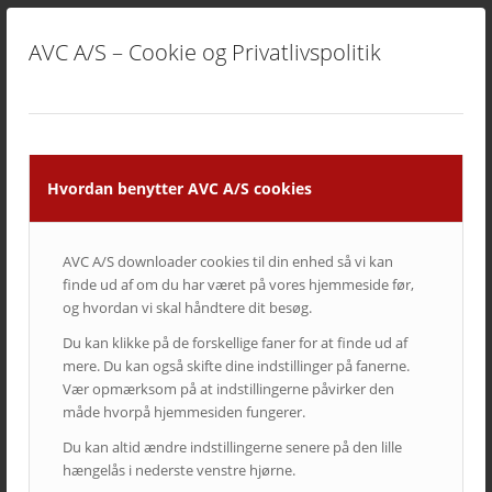
streaming løsninger
,
videokonference
AVC A/S – Cookie og Privatlivspolitik
Share this entry
Hvordan benytter AVC A/S cookies
Du ville måske også kunne lide
AVC A/S downloader cookies til din enhed så vi kan
finde ud af om du har været på vores hjemmeside før,
og hvordan vi skal håndtere dit besøg.
Du kan klikke på de forskellige faner for at finde ud af
mere. Du kan også skifte dine indstillinger på fanerne.
Vær opmærksom på at indstillingerne påvirker den
måde hvorpå hjemmesiden fungerer.
Du kan altid ændre indstillingerne senere på den lille
hængelås i nederste venstre hjørne.