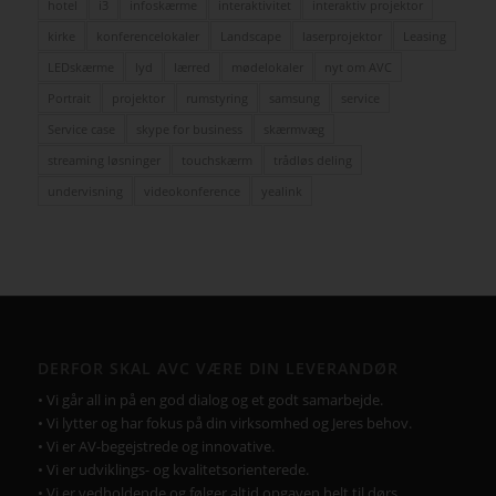
hotel
i3
infoskærme
interaktivitet
interaktiv projektor
kirke
konferencelokaler
Landscape
laserprojektor
Leasing
LEDskærme
lyd
lærred
mødelokaler
nyt om AVC
Portrait
projektor
rumstyring
samsung
service
Service case
skype for business
skærmvæg
streaming løsninger
touchskærm
trådløs deling
undervisning
videokonference
yealink
DERFOR SKAL AVC VÆRE DIN LEVERANDØR
• Vi går all in på en god dialog og et godt samarbejde.
• Vi lytter og har fokus på din virksomhed og Jeres behov.
• Vi er AV-begejstrede og innovative.
• Vi er udviklings- og kvalitetsorienterede.
• Vi er vedholdende og følger altid opgaven helt til dørs.