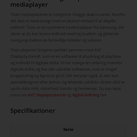
mediaplayer
Tizen mediaplayeren er integreret i begge skærm-serier, hvorfor
det ikke er nødvendigt med en ekstern enhed til at afspille
indhold. Tizen er en optimeret kvalitetsplayer fra Samsung, der
sikrer at du kan levere indhold med høj kvalitet, og glidende
overgang mellem de forskellige billeder og videoer.
Tizen playeren fungerer perfekt sammen med AVC
DisplaySystem®, som er en software til afspilning af playlister
og indhold til digitale skilte. Vi har mange års erfaring indenfor
digitale skilte, og har selv udviklet softwaren, som er meget
brugervenlig og lige til at gå til. Det betyder også, at den kan
specialdesignes efter behov, og løbende udvikles så den altid er
up-to-date mht. sikkerhed, trends og tendenser. Du kan læse
mere om
AVC Displaysystem®
og
digital skiltning
her.
Specifikationer
Serie