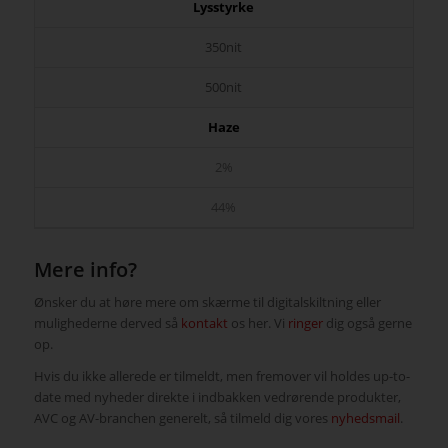
Lysstyrke
350nit
500nit
Haze
2%
44%
Mere info?
Ønsker du at høre mere om skærme til digitalskiltning eller
mulighederne derved så
kontakt
os her. Vi
ringer
dig også gerne
op.
Hvis du ikke allerede er tilmeldt, men fremover vil holdes up-to-
date med nyheder direkte i indbakken vedrørende produkter,
AVC og AV-branchen generelt, så tilmeld dig vores
nyhedsmail
.