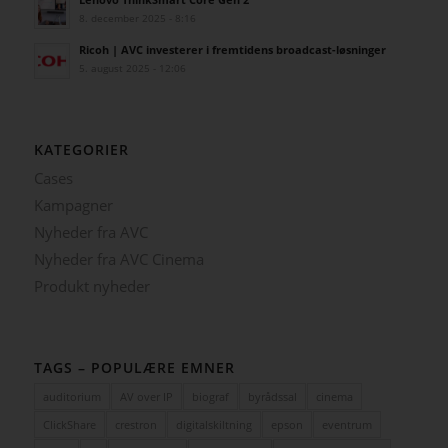
8. december 2025 - 8:16
Ricoh | AVC investerer i fremtidens broadcast-løsninger
5. august 2025 - 12:06
KATEGORIER
Cases
Kampagner
Nyheder fra AVC
Nyheder fra AVC Cinema
Produkt nyheder
TAGS – POPULÆRE EMNER
auditorium
AV over IP
biograf
byrådssal
cinema
ClickShare
crestron
digitalskiltning
epson
eventrum