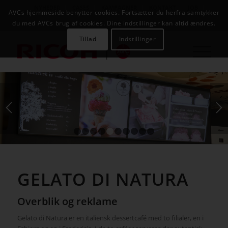
NYHEDER
CASES
KAMPAGNER
KONTAKT
JOB
AVCs hjemmeside benytter cookies. Fortsætter du herfra samtykker
AVC INFOSYSTEM
du med AVCs brug af cookies. Dine indstillinger kan altid ændres.
Tillad
Indstillinger
1
2
3
4
5
6
7
8
9
10
GELATO DI NATURA
Overblik og reklame
Gelato di Natura er en italiensk dessertcafé med to filialer, en i