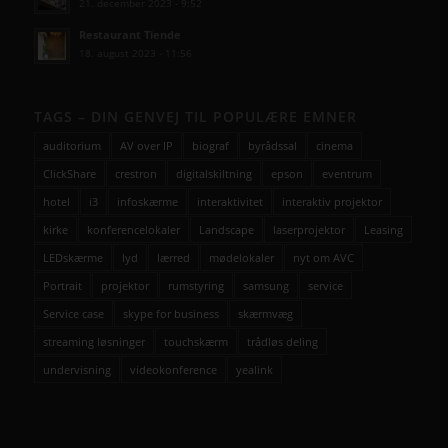
21. december 2023 - 9:52
Restaurant Tiende
18. august 2023 - 11:56
TAGS – DIN GENVEJ TIL POPULÆRE EMNER
auditorium
AV over IP
biograf
byrådssal
cinema
ClickShare
crestron
digitalskiltning
epson
eventrum
hotel
i3
infoskærme
interaktivitet
interaktiv projektor
kirke
konferencelokaler
Landscape
laserprojektor
Leasing
LEDskærme
lyd
lærred
mødelokaler
nyt om AVC
Portrait
projektor
rumstyring
samsung
service
Service case
skype for business
skærmvæg
streaming løsninger
touchskærm
trådløs deling
undervisning
videokonference
yealink