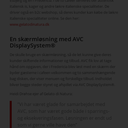
Esbjerg og en i Fredericia. I de to caféer serveres der autentisk
italiensk is, kager og andre lækre italienske specialiteter. De
driver også en b2c webshop, så deres kunder kan købe de lækre
italienske specialiteter online. Se den her:
www.gelatodinatura.dk
En skærmløsning med AVC
DisplaySystem®
De skulle bruge en skærmløsning, så de let kunne give deres
kunder skiftende informationer og tilbud. AVC fik lov at tage
hånd om opgaven, der i Fredericia blev løst med en skærm der
byder gæsterne i cafeen velkommen og to sammenhængende
bag disken, der viser menuen og forskellige tilbud. Indholdet
bliver begge steder styret og afspillet via AVC DisplaySystem®.
Heidi Drøhse ejer af Gelato di Natura:
”Vi har været glade for samarbejdet med
AVC, som har været gode både i sparrings-
og eksekveringsfasen. Løsningen er endt ud
som vi gerne ville have den”