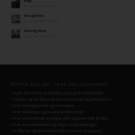
Eniig
29. marts 2019 - 9:29
Kirurgiklinik
31. januar 2019 - 14:36
Skæring Kirke
11. januar 2019 - 13:11
DERFOR SKAL AVC VÆRE DIN LEVERANDØR
• Vi går all in på en god dialog og et godt samarbejde.
• Vi lytter og har fokus på din virksomhed og Jeres behov.
• Vi er AV-begejstrede og innovative.
• Vi er udviklings- og kvalitetsorienterede.
• Vi er vedholdende og følger altid opgaven helt til dørs.
• Vi er ansvarsbevidste og følger op på løsningen.
• Vi tilbyder dig Danmarks bedste service & support.