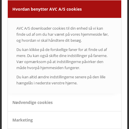
AVC CASES
Hvordan benytter AVC A/S cookies
Better Collective
27. november 2025 - 14:43
AVC A/S downloader cookies til din enhed så vi kan
Vega
21. december 2023 - 9:52
finde ud af om du har været på vores hjemmeside før,
og hvordan vi skal håndtere dit besøg.
DFDS
28. februar 2023 - 14:48
Du kan klikke på de forskellige faner for at finde ud af
mere. Du kan også skifte dine indstillinger på fanerne.
Falkonergårdens Gymnasium
Vær opmærksom på at indstillingerne påvirker den
31. august 2022 - 13:31
måde hvorpå hjemmesiden fungerer.
Gelato di Natura
Du kan altid ændre indstillingerne senere på den lille
13. juni 2022 - 9:38
hængelås i nederste venstre hjørne.
PlanBørnefonden
6. maj 2022 - 9:29
Pharmakon
Nødvendige cookies
29. april 2022 - 13:08
Aarhus Universitet – Streaming & optagelse
Marketing
27. januar 2022 - 11:05
OK a.m.b.a.