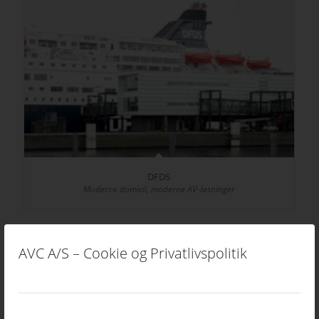
DFDS
Moderne domicil, moderne AV-løsninger
AVC A/S – Cookie og Privatlivspolitik