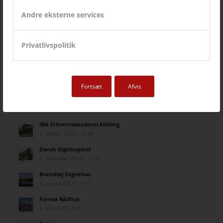
18. november 2021 - 8:41
Andre eksterne services
Metro City-ringen
14. oktober 2021 - 13:00
Privatlivspolitik
KolleKolle
14. oktober 2021 - 13:00
Grundfos Museum – The Factory
28. januar 2021 - 15:22
Fortsæt
Afvis
Gladsaxe Gymnasium
16. december 2020 - 10:19
IBA Erhvervsakademi Kolding
7. februar 2020 - 12:44
Dansk Gigthospital
8. november 2019 - 11:50
Brønshøj Sognehus
9. august 2019 - 7:15
Furesø Rådhus
3. juni 2019 - 8:41