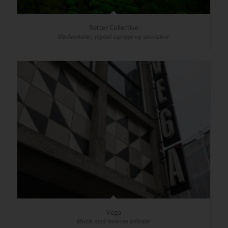
Better Collective
Mødelokaler, digital signage og sportsbar
Vega
Musik med levende billeder