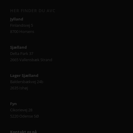
HER FINDER DU AVC
Jylland
Finlandsvej 5
8700 Horsens
Sjælland
Delta Park 37
2665 Vallensbæk Strand
Lager Sjælland
Baldersbækvej 24b
2635 Ishøj
Fyn
Cikorievej 28
5220 Odense SØ
Kontakt os på