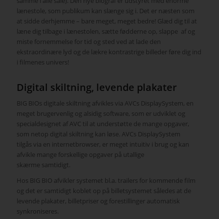
samme i alle sale). Den nye biograf er udstyret med enorme
lænestole, som publikum kan slænge sig i. Det er næsten som
at sidde derhjemme – bare meget, meget bedre! Glæd dig til at
læne dig tilbage i lænestolen, sætte fødderne op, slappe af og
miste fornemmelse for tid og sted ved at lade den
ekstraordinære lyd og de lækre kontrastrige billeder føre dig ind
i filmenes univers!
Digital skiltning, levende plakater
BIG BIOs digitale skiltning afvikles via AVCs DisplaySystem, en
meget brugervenlig og alsidig software, som er udviklet og
specialdesignet af AVC til at understøtte de mange opgaver,
som netop digital skiltning kan løse. AVCs DisplaySystem
tilgås via en internetbrowser, er meget intuitiv i brug og kan
afvikle mange forskellige opgaver på utallige
skærme samtidigt.
Hos BIG BIO afvikler systemet bl.a. trailers for kommende film
og det er samtidigt koblet op på billetsystemet således at de
levende plakater, billetpriser og forestillinger automatisk
synkroniseres.