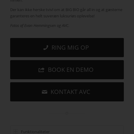
Der kan ikke herske tvivl om at BIG BIO går all in og at gæsterne
garanteres en helt suveræn luksuriøs oplevelse!
Fotos af Evan Hemmingsen og AVC.
RING MIG OP
BOOK EN DEMO
KONTAKT AVC
Funktionaliteter