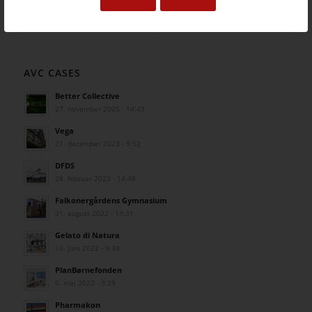
AVC CASES
Better Collective
27. november 2025 - 14:43
Vega
21. december 2023 - 9:52
DFDS
28. februar 2023 - 14:48
Falkonergårdens Gymnasium
31. august 2022 - 13:31
Gelato di Natura
13. juni 2022 - 9:38
PlanBørnefonden
6. maj 2022 - 9:29
Pharmakon