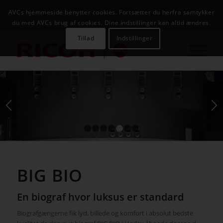
NYHEDER
CASES
KAMPAGNER
KONTAKT
JOB
AVCs hjemmeside benytter cookies. Fortsætter du herfra samtykker
AVC INFOSYSTEM
du med AVCs brug af cookies. Dine indstillinger kan altid ændres.
Tillad
Indstillinger
1
2
3
4
5
6
7
BIG BIO
En biograf hvor luksus er standard
Biografgængerne fik lyd, billede og komfort i absolut bedste