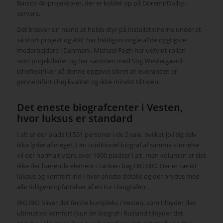
Barcos 4K-projektorer, der er koblet op på Doremi/Dolby-
servere.
Det kræver sin mand at holde styr på installationerne under et
så stort projekt og AVC har heldigvis nogle af de dygtigste
medarbejdere i Danmark. Michael Fogh har udfyldt rollen
som projektleder og har sammen med Stig Westergaard
(cheftekniker på denne opgave) sikret at leverancen er
gennemført i høj kvalitet og ikke mindst til tiden.
Det eneste biografcenter i Vesten,
hvor luksus er standard
I alt er der plads til 551 personer i de 5 sale, hvilket jo i sig selv
ikke lyder af meget. I en traditionel biograf af samme størrelse
vil der normalt være over 1000 pladser i alt, men volumen er slet
ikke det bærende element i tanken bag BIG BIO. Der er tænkt
luksus og komfort ind i hver eneste detalje og der brydes med
alle tidligere opfattelser af en tur i biografen.
BIG BIO bliver det første kompleks i Vesten, som tilbyder den
ultimative komfort (kun én biograf i Rusland tilbyder det