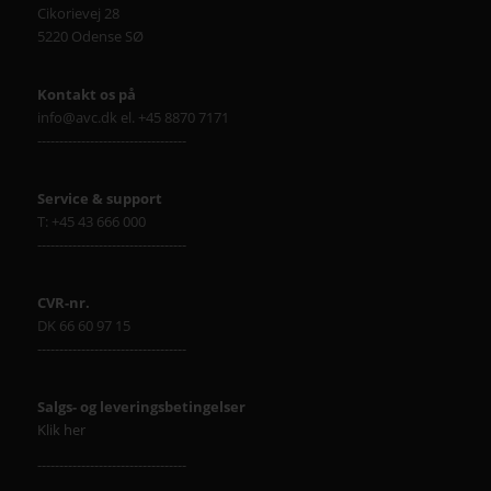
Cikorievej 28
5220 Odense SØ
Kontakt os på
info@avc.dk el. +45 8870 7171
----------------------------------
Service & support
T: +45 43 666 000
----------------------------------
CVR-nr.
DK 66 60 97 15
----------------------------------
Salgs- og leveringsbetingelser
Klik her
----------------------------------