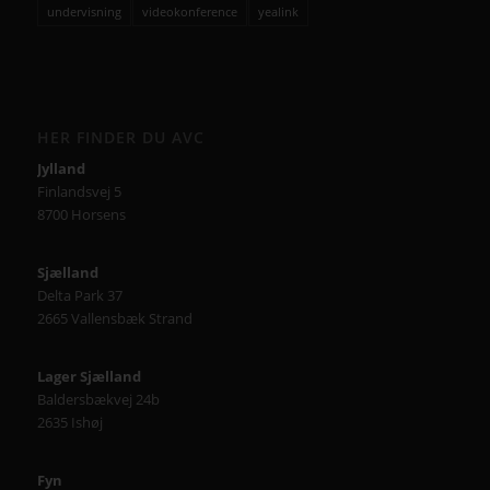
undervisning
videokonference
yealink
HER FINDER DU AVC
Jylland
Finlandsvej 5
8700 Horsens
Sjælland
Delta Park 37
2665 Vallensbæk Strand
Lager Sjælland
Baldersbækvej 24b
2635 Ishøj
Fyn