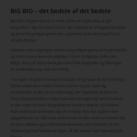
BIG BIO – det bedste af det bedste
BIG BIO vil gøre det til en
state-of-the-art
oplevelse at gå i
biografen – lige fra start til slut. Alt inventar er af højeste kvalitet
og giver biografgængeren den ypperste oplevelse med fokus
på alle detaljer.
Allerede ved indgangen mødes biografgængerne af inspirerende
og informative levende plakater i form af digitale skilte, der
følger dem på deres færd gennem hele biografen og bibringer
en anderledes og unik stemning.
I loungen vil gæsterne kunne slappe af og nyde en forfriskning i
flotte omgivelser inden filmen starter og evt. lade sig
underholde af den store videovæg, der ligeledes afvikles fra
AVCs DisplaySystem. Videre gennem loungen og ned til salene
er der uden for hver biografsal en mindre skærm, på hvilken
man nemt kan orientere sig om hvilken film der spilles i den
pågældende sal. Når man ankommer til den rette sal venter der
en stor, lækker og komfortabel lænestol, der indbyder til ren
afslapning med fødderne oppe, så alle sanser kan fokusere på
filmen.