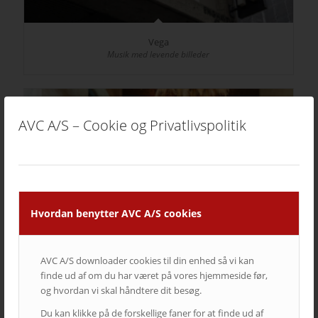
Vega
Musik med levende billeder
AVC A/S – Cookie og Privatlivspolitik
Hvordan benytter AVC A/S cookies
AVC A/S downloader cookies til din enhed så vi kan
finde ud af om du har været på vores hjemmeside før,
og hvordan vi skal håndtere dit besøg.
Restaurant Tiende
Velbalanceret lyd og god stemning
Du kan klikke på de forskellige faner for at finde ud af