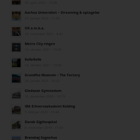
29. april 2022 - 13:08
Aarhus Universitet – Streaming & optagelse
27. januar 2022 - 11:05
OK a.m.b.a.
18. november 2021 - 8:41
Metro City-ringen
14. oktober 2021 - 13:00
KolleKolle
14. oktober 2021 - 13:00
Grundfos Museum – The Factory
28. januar 2021 - 15:22
Gladsaxe Gymnasium
16. december 2020 - 10:19
IBA Erhvervsakademi Kolding
7. februar 2020 - 12:44
Dansk Gigthospital
8. november 2019 - 11:50
Brønshøj Sognehus