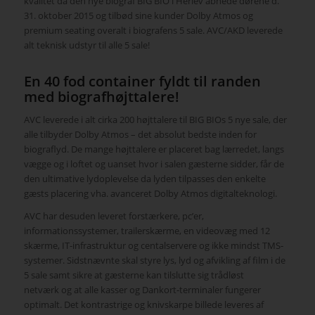
kvalitet da den nye biograf BIG BIO i Herlev åbnede dørene d.
31. oktober 2015 og tilbød sine kunder Dolby Atmos og
premium seating overalt i biografens 5 sale. AVC/AKD leverede
alt teknisk udstyr til alle 5 sale!
En 40 fod container fyldt til randen
med biografhøjttalere!
AVC leverede i alt cirka 200 højttalere til BIG BIOs 5 nye sale, der
alle tilbyder Dolby Atmos – det absolut bedste inden for
biograflyd. De mange højttalere er placeret bag lærredet, langs
vægge og i loftet og uanset hvor i salen gæsterne sidder, får de
den ultimative lydoplevelse da lyden tilpasses den enkelte
gæsts placering vha. avanceret Dolby Atmos digitalteknologi.
AVC har desuden leveret forstærkere, pc’er,
informationssystemer, trailerskærme, en videovæg med 12
skærme, IT-infrastruktur og centalservere og ikke mindst TMS-
systemer. Sidstnævnte skal styre lys, lyd og afvikling af film i de
5 sale samt sikre at gæsterne kan tilslutte sig trådløst
netværk og at alle kasser og Dankort-terminaler fungerer
optimalt. Det kontrastrige og knivskarpe billede leveres af