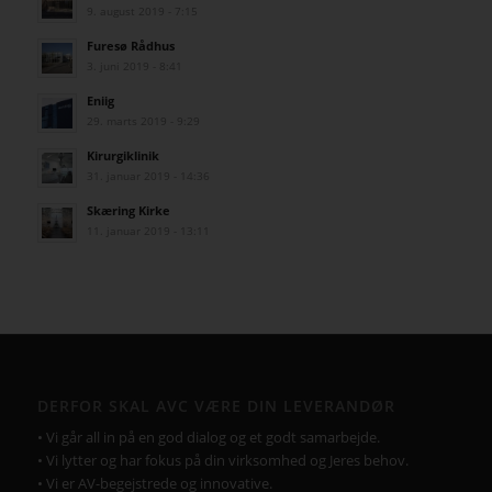
9. august 2019 - 7:15
Furesø Rådhus
3. juni 2019 - 8:41
Eniig
29. marts 2019 - 9:29
Kirurgiklinik
31. januar 2019 - 14:36
Skæring Kirke
11. januar 2019 - 13:11
DERFOR SKAL AVC VÆRE DIN LEVERANDØR
• Vi går all in på en god dialog og et godt samarbejde.
• Vi lytter og har fokus på din virksomhed og Jeres behov.
• Vi er AV-begejstrede og innovative.