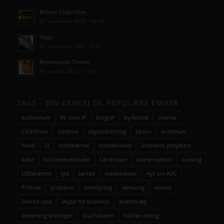
Better Collective
27. november 2025 - 14:43
Vega
21. december 2023 - 9:52
Restaurant Tiende
18. august 2023 - 11:56
TAGS – DIN GENVEJ TIL POPULÆRE EMNER
auditorium
AV over IP
biograf
byrådssal
cinema
ClickShare
crestron
digitalskiltning
epson
eventrum
hotel
i3
infoskærme
interaktivitet
interaktiv projektor
kirke
konferencelokaler
Landscape
laserprojektor
Leasing
LEDskærme
lyd
lærred
mødelokaler
nyt om AVC
Portrait
projektor
rumstyring
samsung
service
Service case
skype for business
skærmvæg
streaming løsninger
touchskærm
trådløs deling