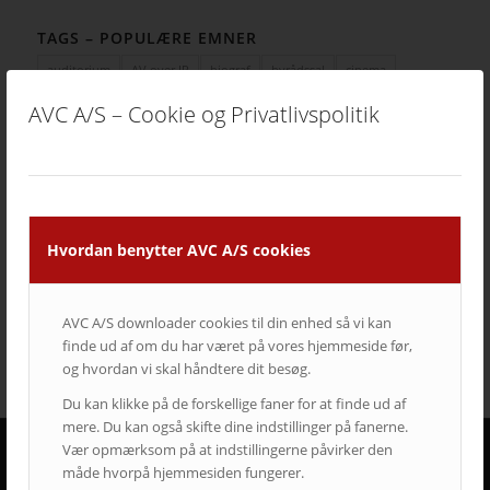
TAGS – POPULÆRE EMNER
auditorium
AV over IP
biograf
byrådssal
cinema
ClickShare
crestron
digitalskiltning
epson
eventrum
AVC A/S – Cookie og Privatlivspolitik
hotel
i3
infoskærme
interaktivitet
interaktiv projektor
kirke
konferencelokaler
Landscape
laserprojektor
Leasing
LEDskærme
lyd
lærred
mødelokaler
nyt om AVC
Portrait
projektor
rumstyring
samsung
service
Hvordan benytter AVC A/S cookies
Service case
skype for business
skærmvæg
streaming løsninger
touchskærm
trådløs deling
undervisning
videokonference
yealink
AVC A/S downloader cookies til din enhed så vi kan
finde ud af om du har været på vores hjemmeside før,
og hvordan vi skal håndtere dit besøg.
Du kan klikke på de forskellige faner for at finde ud af
mere. Du kan også skifte dine indstillinger på fanerne.
Vær opmærksom på at indstillingerne påvirker den
måde hvorpå hjemmesiden fungerer.
DERFOR SKAL AVC VÆRE DIN LEVERANDØR