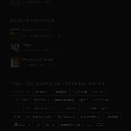
3. april 2026 - 10:41
SENESTE AVC CASES
Better Collective
27. november 2025 - 14:43
Vega
21. december 2023 - 9:52
Restaurant Tiende
18. august 2023 - 11:56
TAGS – DIN GENVEJ TIL POPULÆRE EMNER
auditorium
AV over IP
biograf
byrådssal
cinema
ClickShare
crestron
digitalskiltning
epson
eventrum
hotel
i3
infoskærme
interaktivitet
interaktiv projektor
kirke
konferencelokaler
Landscape
laserprojektor
Leasing
LEDskærme
lyd
lærred
mødelokaler
nyt om AVC