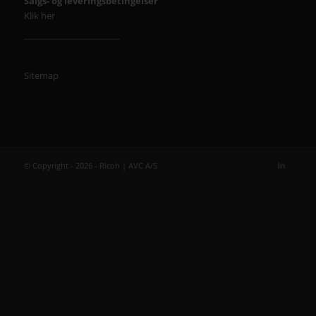
Salgs- og leveringsbetingelser
Klik her
----------------------------------
Sitemap
© Copyright - 2026 - Ricoh | AVC A/S