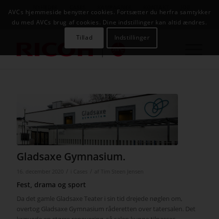
NYHEDER
CASES
KAMPAGNER
KONTAKT
JOB
AVCs hjemmeside benytter cookies. Fortsætter du herfra samtykker
AVC INFOSYSTEM
du med AVCs brug af cookies. Dine indstillinger kan altid ændres.
Tillad
Indstillinger
Gladsaxe Gymnasium.
/
/
16. december 2020
i
Cases
af
Tim Steen Jensen
Fest, drama og sport
Da det gamle Gladsaxe Teater i sin tid drejede nøglen om,
overtog Gladsaxe Gymnasium råderetten over tatersalen. Det
krævede en større renovering, så salen kunne tilpasses