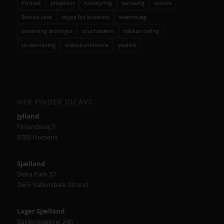
Portrait
projektor
rumstyring
samsung
service
Service case
skype for business
skærmvæg
streaming løsninger
touchskærm
trådløs deling
undervisning
videokonference
yealink
HER FINDER DU AVC
Jylland
Finlandsvej 5
8700 Horsens
Sjælland
Delta Park 37
2665 Vallensbæk Strand
Lager Sjælland
Baldersbækvej 24b