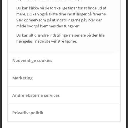
Du kan klikke på de forskellige faner for at finde ud af
mere. Du kan også skifte dine indstillinger på fanerne.
Vær opmærksom på at indstillingerne påvirker den
måde hvorpå hjemmesiden fungerer.
Du kan altid ændre indstillingerne senere på den lille
hængelås i nederste venstre hjørne.
Nødvendige cookies
Marketing
SIDSTE NYT FRA AVC
Kampagne – Lenovo ThinkSmart One
Andre eksterne services
12. juni 2026 - 10:27
Kampagne – Stor skærm – Lille pris
17. maj 2026 - 12:22
Privatlivspolitik
Kampagne – Jabra PanaCast 50 Android
3. april 2026 - 10:41