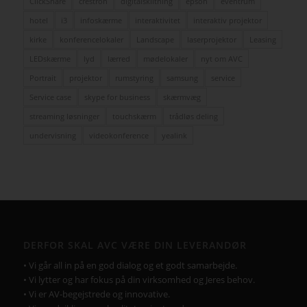
ClickShare
crestron
digitalskiltning
epson
eventrum
hotel
i3
infoskærme
interaktivitet
interaktiv projektor
kirke
konferencelokaler
Landscape
laserprojektor
Leasing
LEDskærme
lyd
lærred
mødelokaler
nyt om AVC
Portrait
projektor
rumstyring
samsung
service
Service case
skype for business
skærmvæg
streaming løsninger
touchskærm
trådløs deling
undervisning
videokonference
yealink
DERFOR SKAL AVC VÆRE DIN LEVERANDØR
• Vi går all in på en god dialog og et godt samarbejde.
• Vi lytter og har fokus på din virksomhed og Jeres behov.
• Vi er AV-begejstrede og innovative.