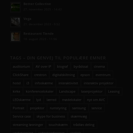
Better Collective
27. november 2025 - 14:43
Vega
21. december 2023 - 9:52
Restaurant Tiende
18. august 2023 - 11:56
TAGS – DIN GENVEJ TIL POPULÆRE EMNER
auditorium
AV over IP
biograf
byrådssal
cinema
ClickShare
crestron
digitalskiltning
epson
eventrum
hotel
i3
infoskærme
interaktivitet
interaktiv projektor
kirke
konferencelokaler
Landscape
laserprojektor
Leasing
LEDskærme
lyd
lærred
mødelokaler
nyt om AVC
Portrait
projektor
rumstyring
samsung
service
Service case
skype for business
skærmvæg
streaming løsninger
touchskærm
trådløs deling
undervisning
videokonference
yealink