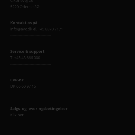
Cikorievej 28
5220 Odense SØ
Kontakt os på
info@avc.dk el. +45 8870 7171
----------------------------------
Service & support
T: +45 43 666 000
----------------------------------
CVR-nr.
DK 66 60 97 15
----------------------------------
Salgs- og leveringsbetingelser
Klik her
----------------------------------