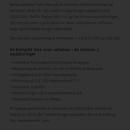
Barco arbejder hele tiden på at forbedre deres produkter og
tjenester, så du får den bedst mulige brugeroplevelse med
ClickShare. Derfor frigives der i ny og næ firmwareopdateringer,
der introducerer nye funktioner, løser udestående software
bugs og forbedrer brugeroplevelsen.
Den seneste opdatering er firmwaren 1.4.0 til CS-100 og CSE-200.
En komplet liste over rettelser i de seneste 2
opdateringer
• Forbedret forbindelse til ClickShare-knappen.
• Reducering af ventetid når der forbindes til Base unit.
• Hurtigere opstart efter standbymode.
• Mirorring på CSE-200 med Android 7.1.1.
• Forbedret stabilitet.
• Animeret logo, når pauseskærmen er på.
• Extended Desktop er tilføjet.
Vi hjælper gerne med at opdatere din ClickShare, således du
fortsat er sikret den bedste brugeroplevelse. Giv os et kald og
hør nærmere mht. pris.