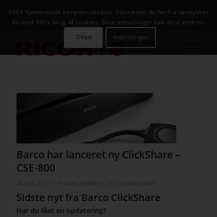
NYHEDER
CASES
KAMPAGNER
KONTAKT
JOB
AVCs hjemmeside benytter cookies. Fortsætter du herfra samtykker
AVC INFOSYSTEM
du med AVCs brug af cookies. Dine indstillinger kan altid ændres.
Tillad
Indstillinger
Barco har lanceret ny ClickShare –
CSE-800
/
/
28. juni 2017
i
Produkt nyheder
af
Tim Steen Jensen
Sidste nyt fra Barco ClickShare
Har du fået en opdatering?