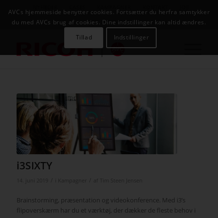
NYHEDER
CASES
KAMPAGNER
KONTAKT
JOB
AVCs hjemmeside benytter cookies. Fortsætter du herfra samtykker
AVC INFOSYSTEM
du med AVCs brug af cookies. Dine indstillinger kan altid ændres.
Tillad
Indstillinger
i3SIXTY
/
/
14. juni 2019
i
Kampagner
af
Tim Steen Jensen
Brainstorming, præsentation og videokonference. Med i3’s
flipoverskærm har du et værktøj, der dækker de fleste behov i