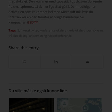
mødelokalet. Den kommer med capasitiv touch, som du kender
fra smartphones, så den er lige til at gå til. Der medfølger en
Active Pen som er kompatibel med Microsoft Ink, hvis du
foretrækker en pen fremfor at bruge hænderne. Se
kampagnen
i3SIXTY
.
Tags:
i3
,
interaktivitet
,
konferencelokaler
,
mødelokaler
,
touchskærm
,
trådløs deling
,
undervisning
,
videokonference
Share this entry
Du ville måske også kunne lide