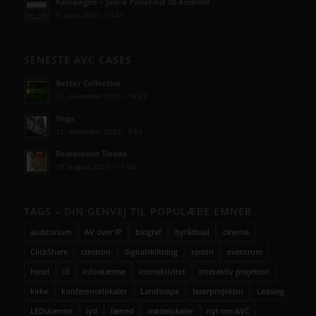
Kampagne – Jabra PanaCast 50 Android
3. april 2026 - 10:41
SENESTE AVC CASES
Better Collective
27. november 2025 - 14:43
Vega
21. december 2023 - 9:52
Restaurant Tiende
18. august 2023 - 11:56
TAGS – DIN GENVEJ TIL POPULÆRE EMNER
auditorium
AV over IP
biograf
byrådssal
cinema
ClickShare
crestron
digitalskiltning
epson
eventrum
hotel
i3
infoskærme
interaktivitet
interaktiv projektor
kirke
konferencelokaler
Landscape
laserprojektor
Leasing
LEDskærme
lyd
lærred
mødelokaler
nyt om AVC