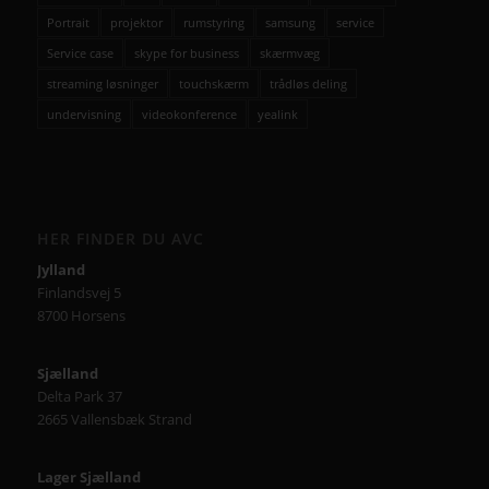
Portrait
projektor
rumstyring
samsung
service
Service case
skype for business
skærmvæg
streaming løsninger
touchskærm
trådløs deling
undervisning
videokonference
yealink
HER FINDER DU AVC
Jylland
Finlandsvej 5
8700 Horsens
Sjælland
Delta Park 37
2665 Vallensbæk Strand
Lager Sjælland