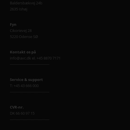
Baldersbækvej 24b
2635 Ishøj
Fyn
Cikorievej 28
5220 Odense SØ
Kontakt os på
info@avc.dk el. +45 8870 7171
----------------------------------
Service & support
T: +45 43 666 000
----------------------------------
CVR-nr.
DK 66 60 97 15
----------------------------------