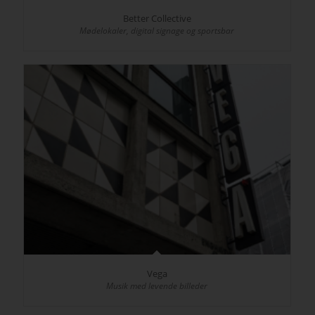
Better Collective
Mødelokaler, digital signage og sportsbar
Vega
Musik med levende billeder