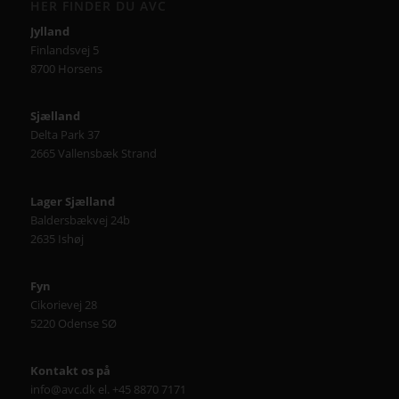
HER FINDER DU AVC
Jylland
Finlandsvej 5
8700 Horsens
Sjælland
Delta Park 37
2665 Vallensbæk Strand
Lager Sjælland
Baldersbækvej 24b
2635 Ishøj
Fyn
Cikorievej 28
5220 Odense SØ
Kontakt os på
info@avc.dk el. +45 8870 7171