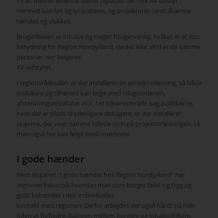
15 år, men er løbende blevet tilpasset det nye AV-udstyr.
Hermed kan lyd og lys justeres, og projektorer samt skærme
tændes og slukkes.
Brugerfladen er intuitiv og meget brugervenlig, hvilket er af stor
betydning for Region Nordjylland, da det ikke altid er de samme
personer, der betjener
AV-udstyret.
I regionsrådssalen er der installeret en projektorløsning, så både
politikere og tilhørere kan følge med i dagsordenen,
afstemningsresultater m.v. I et tilhørsområde bag politikerne,
hvor der er plads til yderligere deltagere, er der installeret
skærme, der viser samme billede som på projektorløsningen, så
man også her kan følge med i møderne.
I gode hænder
Med sloganet ”I gode hænder hos Region Nordjylland” har
regionen fokus på, hvordan man som borger føler sig tryg og
godt behandlet i den individuelles
kontakt med regionen. Derfor arbejdes der også hårdt på hele
tiden at forbedre dialogen mellem borgere og lokalpolitikere.