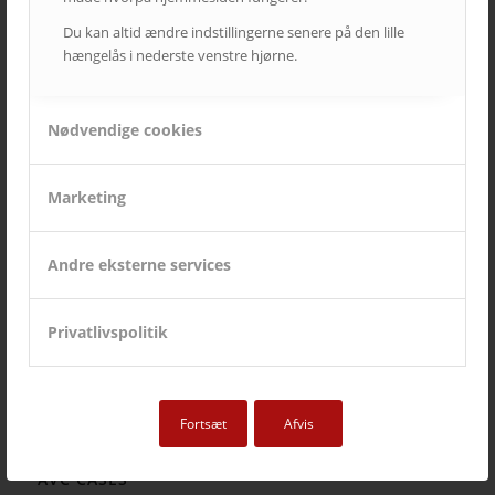
Du kan altid ændre indstillingerne senere på den lille
hængelås i nederste venstre hjørne.
Nødvendige cookies
Marketing
DFDS
Moderne domicil, moderne AV-løsninger
Andre eksterne services
Privatlivspolitik
Fortsæt
Afvis
AVC CASES