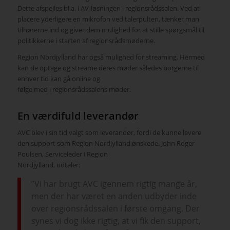
Dette afspejles bl.a. i AV-løsningen i regionsrådssalen. Ved at
placere yderligere en mikrofon ved talerpulten, tænker man
tilhørerne ind og giver dem mulighed for at stille spørgsmål til
politikkerne i starten af regionsrådsmøderne.
Region Nordjylland har også mulighed for streaming. Hermed
kan de optage og streame deres møder således borgerne til
enhver tid kan gå online og
følge med i regionsrådssalens møder.
En værdifuld leverandør
AVC blev i sin tid valgt som leverandør, fordi de kunne levere
den support som Region Nordjylland ønskede. John Roger
Poulsen, Serviceleder i Region
Nordjylland, udtaler:
”Vi har brugt AVC igennem rigtig mange år,
men der har været en anden udbyder inde
over regionsrådssalen i første omgang. Der
synes vi dog ikke rigtig, at vi fik den support,