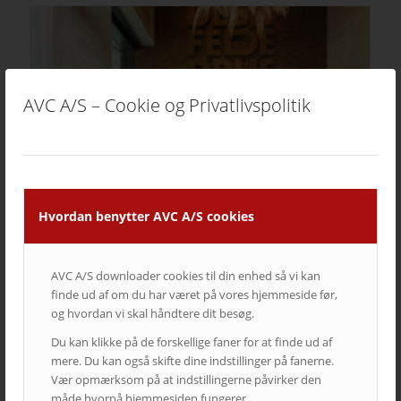
AVC A/S – Cookie og Privatlivspolitik
Hvordan benytter AVC A/S cookies
Restaurant Tiende
AVC A/S downloader cookies til din enhed så vi kan
Velbalanceret lyd og god stemning
finde ud af om du har været på vores hjemmeside før,
og hvordan vi skal håndtere dit besøg.
Du kan klikke på de forskellige faner for at finde ud af
mere. Du kan også skifte dine indstillinger på fanerne.
Vær opmærksom på at indstillingerne påvirker den
måde hvorpå hjemmesiden fungerer.