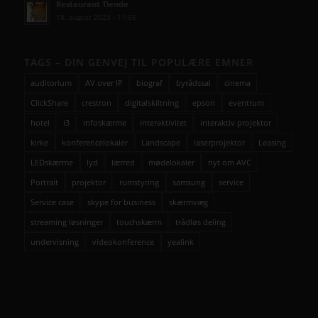
Restaurant Tiende
18. august 2023 - 11:56
TAGS – DIN GENVEJ TIL POPULÆRE EMNER
auditorium
AV over IP
biograf
byrådssal
cinema
ClickShare
crestron
digitalskiltning
epson
eventrum
hotel
i3
infoskærme
interaktivitet
interaktiv projektor
kirke
konferencelokaler
Landscape
laserprojektor
Leasing
LEDskærme
lyd
lærred
mødelokaler
nyt om AVC
Portrait
projektor
rumstyring
samsung
service
Service case
skype for business
skærmvæg
streaming løsninger
touchskærm
trådløs deling
undervisning
videokonference
yealink