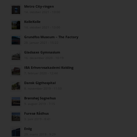
Metro City-ringen
14. oktober 2021 - 13:00
KolleKolle
14. oktober 2021 - 13:00
Grundfos Museum – The Factory
28. januar 2021 - 15:22
Gladsaxe Gymnasium
16. december 2020 - 10:19
IBA Erhvervsakademi Kolding
7. februar 2020 - 12:44
Dansk Gigthospital
8. november 2019 - 11:50
Brønshøj Sognehus
9. august 2019 - 7:15
Furesø Rådhus
3. juni 2019 - 8:41
Eniig
29. marts 2019 - 9:29