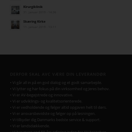
Kirurgiklinik
31. januar 2019 - 14:36
Skæring Kirke
11. januar 2019 - 13:11
DERFOR SKAL AVC VÆRE DIN LEVERANDØR
• Vi går all in på en god dialog og et godt samarbejde.
• Vi lytter og har fokus på din virksomhed og Jeres behov.
• Vi er AV-begejstrede og innovative.
• Vi er udviklings- og kvalitetsorienterede.
• Vi er vedholdende og følger altid opgaven helt til dørs.
• Vi er ansvarsbevidste og følger op på løsningen.
• Vi tilbyder dig Danmarks bedste service & support.
• Vi er landsdækkende.
• Vi har mere end 50-års erfaring inden for AV-branchen.