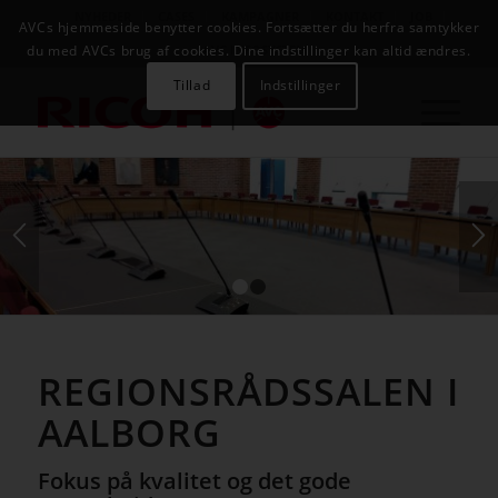
NYHEDER
CASES
KAMPAGNER
KONTAKT
JOB
AVCs hjemmeside benytter cookies. Fortsætter du herfra samtykker
AVC INFOSYSTEM
du med AVCs brug af cookies. Dine indstillinger kan altid ændres.
Tillad
Indstillinger
1
2
REGIONSRÅDSSALEN I
AALBORG
Fokus på kvalitet og det gode