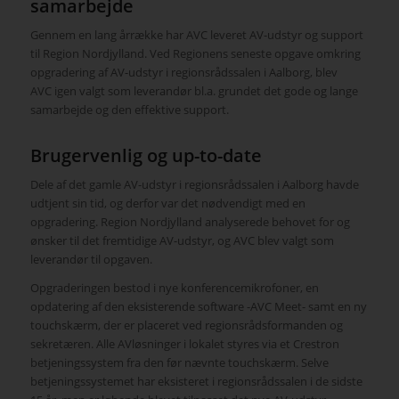
samarbejde
Gennem en lang årrække har AVC leveret AV-udstyr og support
til Region Nordjylland. Ved Regionens seneste opgave omkring
opgradering af AV-udstyr i regionsrådssalen i Aalborg, blev
AVC igen valgt som leverandør bl.a. grundet det gode og lange
samarbejde og den effektive support.
Brugervenlig og up-to-date
Dele af det gamle AV-udstyr i regionsrådssalen i Aalborg havde
udtjent sin tid, og derfor var det nødvendigt med en
opgradering. Region Nordjylland analyserede behovet for og
ønsker til det fremtidige AV-udstyr, og AVC blev valgt som
leverandør til opgaven.
Opgraderingen bestod i nye konferencemikrofoner, en
opdatering af den eksisterende software -AVC Meet- samt en ny
touchskærm, der er placeret ved regionsrådsformanden og
sekretæren. Alle AVløsninger i lokalet styres via et Crestron
betjeningssystem fra den før nævnte touchskærm. Selve
betjeningssystemet har eksisteret i regionsrådssalen i de sidste