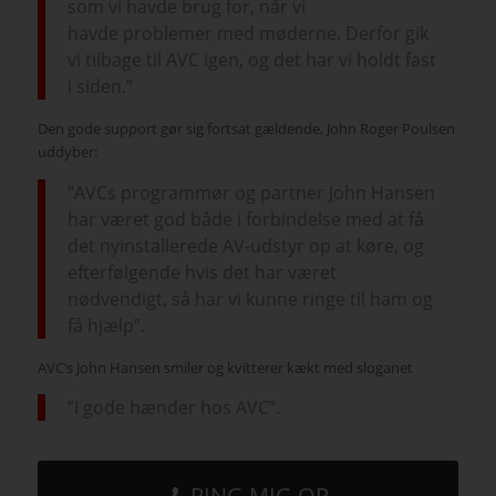
som vi havde brug for, når vi
havde problemer med møderne. Derfor gik
vi tilbage til AVC igen, og det har vi holdt fast
i siden.”
Den gode support gør sig fortsat gældende, John Roger Poulsen
uddyber:
”AVCs programmør og partner John Hansen
har været god både i forbindelse med at få
det nyinstallerede AV-udstyr op at køre, og
efterfølgende hvis det har været
nødvendigt, så har vi kunne ringe til ham og
få hjælp”.
AVC’s John Hansen smiler og kvitterer kækt med sloganet
”I gode hænder hos AVC”.
RING MIG OP