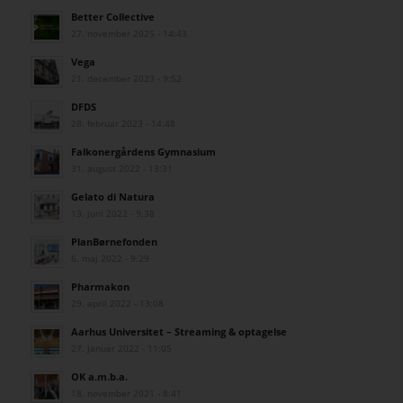
Better Collective
27. november 2025 - 14:43
Vega
21. december 2023 - 9:52
DFDS
28. februar 2023 - 14:48
Falkonergårdens Gymnasium
31. august 2022 - 13:31
Gelato di Natura
13. juni 2022 - 9:38
PlanBørnefonden
6. maj 2022 - 9:29
Pharmakon
29. april 2022 - 13:08
Aarhus Universitet – Streaming & optagelse
27. januar 2022 - 11:05
OK a.m.b.a.
18. november 2021 - 8:41