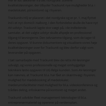
Her er lidt lækkerier fra det nordjyske. Stilrene
kvalitetsløsninger, der tilbyder Trackunit nye muligheder bl.a. i
mødelokalet, på kontoret og i foyeren.
Trackunits HQ er placeret i det nordjyske og er pr. 1. maj flyttet
ind i et nyt domicil i Aalborg. I den forbindelse skulle de have nyt
AV-udstyr. Trackunit lagde stor vægt på, i de indledende
samtaler, at det valgte udstyr skulle afspejle en professionel
tilgang til løsningerne. Den selvsamme tilgang, som de tager til
deres opgaver. Vi kunne dokumentere og visualisere vores høje
kvalitetsløsninger over for Trackunit og blev derfor valgt som
leverandør på opgaven.
I tæt samarbejde med Trackunit blev de rette AV-løsninger
udvalgt, og vores professionelle og meget omhyggelige
teknikere løste opgaven til UG ifølge kunden. Som AV-løsninger
kan nævnes, at Trackunit bl.a. har fået en skærmvæg i foyeren,
mulighed for mødebooking af mødelokaler,
møderumsfaciliteter med mulighed for bl.a. videokonference og
trådløs deling, infoskærme på kontoret og meget andet.
Trackunit udvikler fleet management teknologier til bl.a.
entreprenørmateriel og opererer på verdensplan.