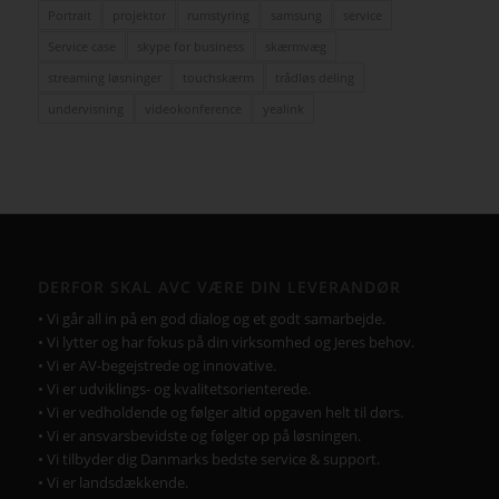
Portrait
projektor
rumstyring
samsung
service
Service case
skype for business
skærmvæg
streaming løsninger
touchskærm
trådløs deling
undervisning
videokonference
yealink
DERFOR SKAL AVC VÆRE DIN LEVERANDØR
• Vi går all in på en god dialog og et godt samarbejde.
• Vi lytter og har fokus på din virksomhed og Jeres behov.
• Vi er AV-begejstrede og innovative.
• Vi er udviklings- og kvalitetsorienterede.
• Vi er vedholdende og følger altid opgaven helt til dørs.
• Vi er ansvarsbevidste og følger op på løsningen.
• Vi tilbyder dig Danmarks bedste service & support.
• Vi er landsdækkende.