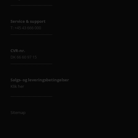
----------------------------------
Service & support
T: +45 43 666 000
----------------------------------
CVR-nr.
DK 66 60 97 15
----------------------------------
Salgs- og leveringsbetingelser
Klik her
----------------------------------
Sitemap