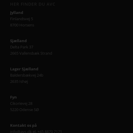
HER FINDER DU AVC
Jylland
Finlandsvej 5
8700 Horsens
Sjælland
Delta Park 37
2665 Vallensbæk Strand
Lager Sjælland
Baldersbækvej 24b
2635 Ishøj
Fyn
Cikorievej 28
5220 Odense SØ
Kontakt os på
info@avc.dk el. +45 8870 7171