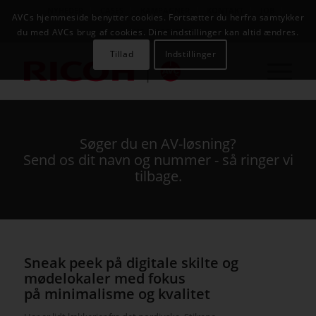
NYHEDER
CASES
KAMPAGNER
KONTAKT
JOB
AVCs hjemmeside benytter cookies. Fortsætter du herfra samtykker
AVC INFOSYSTEM
du med AVCs brug af cookies. Dine indstillinger kan altid ændres.
Tillad
Indstillinger
Søger du en AV-løsning?
Send os dit navn og nummer - så ringer vi
tilbage.
Sneak peek på digitale skilte og
mødelokaler med fokus
på minimalisme og kvalitet