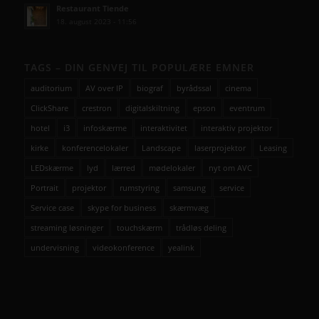
Restaurant Tiende
18. august 2023 - 11:56
TAGS – DIN GENVEJ TIL POPULÆRE EMNER
auditorium
AV over IP
biograf
byrådssal
cinema
ClickShare
crestron
digitalskiltning
epson
eventrum
hotel
i3
infoskærme
interaktivitet
interaktiv projektor
kirke
konferencelokaler
Landscape
laserprojektor
Leasing
LEDskærme
lyd
lærred
mødelokaler
nyt om AVC
Portrait
projektor
rumstyring
samsung
service
Service case
skype for business
skærmvæg
streaming løsninger
touchskærm
trådløs deling
undervisning
videokonference
yealink