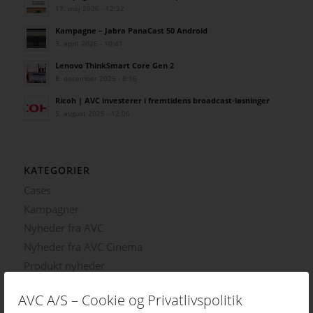
17. maj 2026 - 12:22
Kampagne – Jabra PanaCast 50 Android
3. april 2026 - 10:41
Lenovo ThinkSmart Core Gen 2
8. december 2025 - 8:16
Ricoh | AVC investerer i fremtidens broadcast-løsninger
5. august 2025 - 12:06
KATEGORIER
Cases
Kampagner
Nyheder fra AVC
Nyheder fra AVC Cinema
Produkt nyheder
AVC A/S – Cookie og Privatlivspolitik