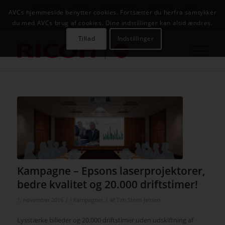
NYHEDER
CASES
KAMPAGNER
KONTAKT
JOB
AVCs hjemmeside benytter cookies. Fortsætter du herfra samtykker
AVC INFOSYSTEM
du med AVCs brug af cookies. Dine indstillinger kan altid ændres.
Tillad
Indstillinger
Kampagne – Epsons laserprojektorer,
bedre kvalitet og 20.000 driftstimer!
/
/
1. november 2016
i
Kampagner
af
Tim Steen Jensen
Lysstærke billeder og 20.000 driftstimer uden udskiftning af