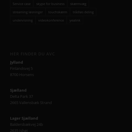
Service case
skype for business
skærmvæg
streaming løsninger
touchskærm
trådløs deling
undervisning
videokonference
yealink
HER FINDER DU AVC
Jylland
Finlandsvej 5
8700 Horsens
Sjælland
Delta Park 37
2665 Vallensbæk Strand
Lager Sjælland
Baldersbækvej 24b
2635 Ishøj