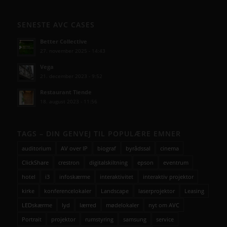
SENESTE AVC CASES
Better Collective
27. november 2025 - 14:43
Vega
21. december 2023 - 9:52
Restaurant Tiende
18. august 2023 - 11:56
TAGS – DIN GENVEJ TIL POPULÆRE EMNER
auditorium
AV over IP
biograf
byrådssal
cinema
ClickShare
crestron
digitalskiltning
epson
eventrum
hotel
i3
infoskærme
interaktivitet
interaktiv projektor
kirke
konferencelokaler
Landscape
laserprojektor
Leasing
LEDskærme
lyd
lærred
mødelokaler
nyt om AVC
Portrait
projektor
rumstyring
samsung
service