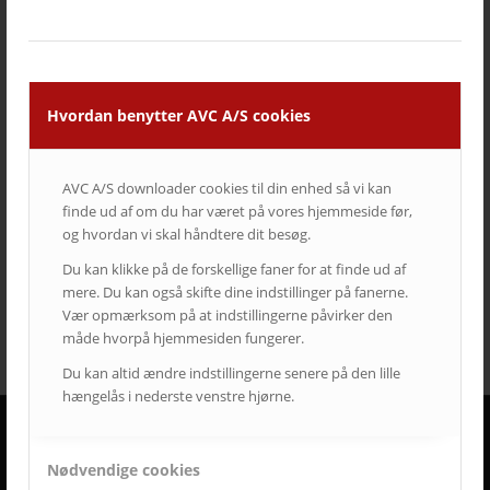
TAGS – POPULÆRE EMNER
auditorium
AV over IP
biograf
byrådssal
cinema
ClickShare
crestron
digitalskiltning
epson
eventrum
hotel
i3
infoskærme
interaktivitet
interaktiv projektor
Hvordan benytter AVC A/S cookies
kirke
konferencelokaler
Landscape
laserprojektor
Leasing
LEDskærme
lyd
lærred
mødelokaler
nyt om AVC
AVC A/S downloader cookies til din enhed så vi kan
Portrait
projektor
rumstyring
samsung
service
finde ud af om du har været på vores hjemmeside før,
Service case
skype for business
skærmvæg
og hvordan vi skal håndtere dit besøg.
streaming løsninger
touchskærm
trådløs deling
Du kan klikke på de forskellige faner for at finde ud af
mere. Du kan også skifte dine indstillinger på fanerne.
undervisning
videokonference
yealink
Vær opmærksom på at indstillingerne påvirker den
måde hvorpå hjemmesiden fungerer.
Du kan altid ændre indstillingerne senere på den lille
hængelås i nederste venstre hjørne.
DERFOR SKAL AVC VÆRE DIN LEVERANDØR
Nødvendige cookies