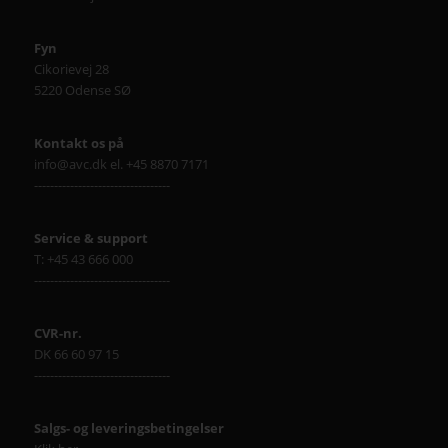
Fyn
Cikorievej 28
5220 Odense SØ
Kontakt os på
info@avc.dk el. +45 8870 7171
----------------------------------
Service & support
T: +45 43 666 000
----------------------------------
CVR-nr.
DK 66 60 97 15
----------------------------------
Salgs- og leveringsbetingelser