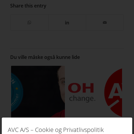
Share this entry
Du ville måske også kunne lide
AVC A/S – Cookie og Privatlivspolitik