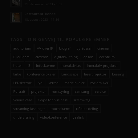
21. december 2023 - 9:52
Restaurant Tiende
18. august 2023 - 11:56
TAGS – DIN GENVEJ TIL POPULÆRE EMNER
auditorium
AV over IP
biograf
byrådssal
cinema
ClickShare
crestron
digitalskiltning
epson
eventrum
hotel
i3
infoskærme
interaktivitet
interaktiv projektor
kirke
konferencelokaler
Landscape
laserprojektor
Leasing
LEDskærme
lyd
lærred
mødelokaler
nyt om AVC
Portrait
projektor
rumstyring
samsung
service
Service case
skype for business
skærmvæg
streaming løsninger
touchskærm
trådløs deling
undervisning
videokonference
yealink