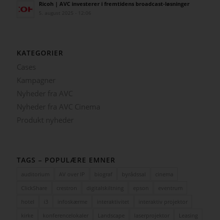
Ricoh | AVC investerer i fremtidens broadcast-løsninger
5. august 2025 - 12:06
KATEGORIER
Cases
Kampagner
Nyheder fra AVC
Nyheder fra AVC Cinema
Produkt nyheder
TAGS – POPULÆRE EMNER
auditorium
AV over IP
biograf
byrådssal
cinema
ClickShare
crestron
digitalskiltning
epson
eventrum
hotel
i3
infoskærme
interaktivitet
interaktiv projektor
kirke
konferencelokaler
Landscape
laserprojektor
Leasing