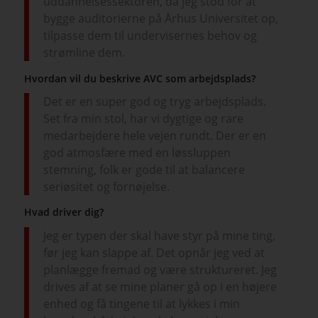
uddannelsessektoren, da jeg stod for at
bygge auditorierne på Århus Universitet op,
tilpasse dem til undervisernes behov og
strømline dem.
Hvordan vil du beskrive AVC som arbejdsplads?
Det er en super god og tryg arbejdsplads.
Set fra min stol, har vi dygtige og rare
medarbejdere hele vejen rundt. Der er en
god atmosfære med en løssluppen
stemning, folk er gode til at balancere
seriøsitet og fornøjelse.
Hvad driver dig?
Jeg er typen der skal have styr på mine ting,
før jeg kan slappe af. Det opnår jeg ved at
planlægge fremad og være struktureret. Jeg
drives af at se mine planer gå op i en højere
enhed og få tingene til at lykkes i min