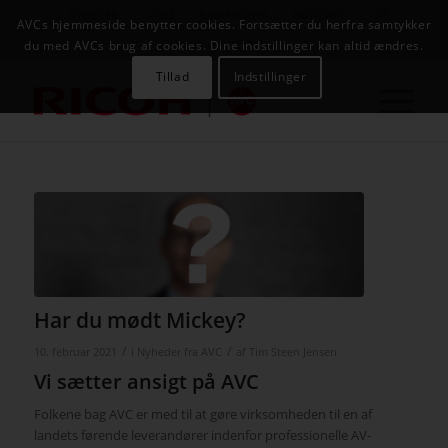
NYHEDER
CASES
KAMPAGNER
KONTAKT
JOB
AVCs hjemmeside benytter cookies. Fortsætter du herfra samtykker
AVC INFOSYSTEM
du med AVCs brug af cookies. Dine indstillinger kan altid ændres.
Tillad
Indstillinger
Har du mødt Mickey?
/
/
10. februar 2021
i
Nyheder fra AVC
af
Tim Steen Jensen
Vi sætter ansigt på AVC
Folkene bag AVC er med til at gøre virksomheden til en af
landets førende leverandører indenfor professionelle AV-