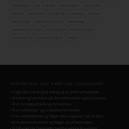
LEDskærme
lyd
lærred
mødelokaler
nyt om AVC
Portrait
projektor
rumstyring
samsung
service
Service case
skype for business
skærmvæg
streaming løsninger
touchskærm
trådløs deling
undervisning
videokonference
yealink
DERFOR SKAL AVC VÆRE DIN LEVERANDØR
• Vi går all in på en god dialog og et godt samarbejde.
• Vi lytter og har fokus på din virksomhed og Jeres behov.
• Vi er AV-begejstrede og innovative.
• Vi er udviklings- og kvalitetsorienterede.
• Vi er vedholdende og følger altid opgaven helt til dørs.
• Vi er ansvarsbevidste og følger op på løsningen.
• Vi tilbyder dig Danmarks bedste service & support.