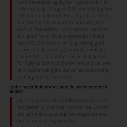
radiomekaniker og jeg har også prøvet lidt
indenfor salg. Tilbage i 2000 startede jeg hos
AVC som tekniker og efter 16 gode år, fik jeg
muligheden for at være AV-ansvarlig hos
Aarhus Universitet. I 2017 opstod der så en
mulighed for at blive projektleder tilbage
hos AVC. Det var en rolle jeg virkelig godt
kunne se mig selv i, og samtidig havde jeg
savnet AVC, så matchet var perfekt. Jeg har
for nylig så fået muligheden for at blive leder
af projektafdelingen, det var en udfordring
som jeg ikke kunne afvise.
Er der noget indenfor AV, som du ved mere om en
andet?
Jeg er meget stærk på billedsiden både når
det gælder projektorer og skærme. Udover
det kan man sige at jeg har meget konkret
hands-on erfaring med AV i