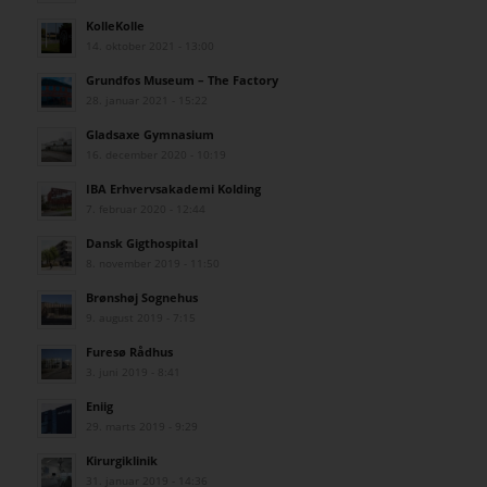
KolleKolle
14. oktober 2021 - 13:00
Grundfos Museum – The Factory
28. januar 2021 - 15:22
Gladsaxe Gymnasium
16. december 2020 - 10:19
IBA Erhvervsakademi Kolding
7. februar 2020 - 12:44
Dansk Gigthospital
8. november 2019 - 11:50
Brønshøj Sognehus
9. august 2019 - 7:15
Furesø Rådhus
3. juni 2019 - 8:41
Eniig
29. marts 2019 - 9:29
Kirurgiklinik
31. januar 2019 - 14:36