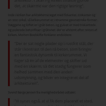
arkitektur. I Skæring Kirkes tilfælde gjorde
det, at skærme var den rigtige løsning”.
Inde i kirken har arkitekterne leget med firkanter, trekanter og
en stor cirkel, så kirkerummet er i stramme geometriske former.
Væggene og loftet er i gråt beton, og gulvet er med trekantede
og polerede betonfliser i gråtoner, der er afstemt efter resten af
kirken. Morten Boelskifte forklarer endvidere:
”Der er sat nogle plader op i rustfrit stål, der
står i kontrast til den rå beton, som bringer
en fantastisk dynamik til kirkerummet. Vi
tager så én af de elementer og skifter ud
med en skærm, så det stadig fungerer som
helhed sammen med den anden
udsmykning, og bliver en integreret del af
arkitekturen”.
Svend Børge Jensen fra menighedsrådet udtaler:
”Vi synes også, at vi fik dem placeret et sted,