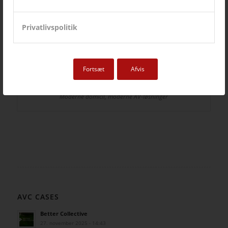
Privatlivspolitik
Fortsæt
Afvis
DFDS
Moderne domicil, moderne AV-løsninger
AVC CASES
Better Collective
27. november 2025 - 14:43