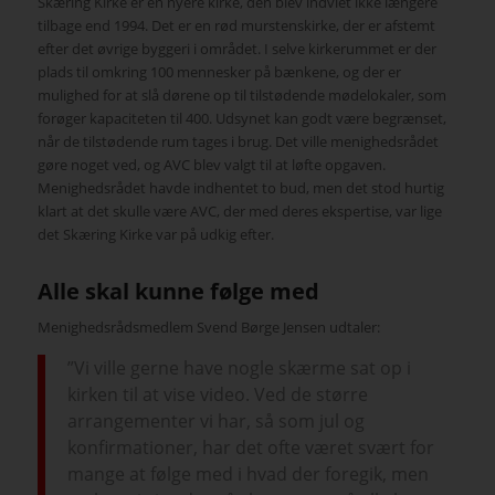
Skæring Kirke er en nyere kirke, den blev indviet ikke længere
tilbage end 1994. Det er en rød murstenskirke, der er afstemt
efter det øvrige byggeri i området. I selve kirkerummet er der
plads til omkring 100 mennesker på bænkene, og der er
mulighed for at slå dørene op til tilstødende mødelokaler, som
forøger kapaciteten til 400. Udsynet kan godt være begrænset,
når de tilstødende rum tages i brug. Det ville menighedsrådet
gøre noget ved, og AVC blev valgt til at løfte opgaven.
Menighedsrådet havde indhentet to bud, men det stod hurtig
klart at det skulle være AVC, der med deres ekspertise, var lige
det Skæring Kirke var på udkig efter.
Alle skal kunne følge med
Menighedsrådsmedlem Svend Børge Jensen udtaler:
”Vi ville gerne have nogle skærme sat op i
kirken til at vise video. Ved de større
arrangementer vi har, så som jul og
konfirmationer, har det ofte været svært for
mange at følge med i hvad der foregik, men