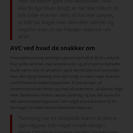
hvor de passer godt ind i æstetikken. Hvis
ikke de lige bliver brugt, er det ikke sikkert, at
folk bider mærke i dem. Vi har ikke oplevet,
at folk har klaget over dem eller udtrykt sig
negativt over, at der hænger skærme i en
kirke”.
AVC ved hvad de snakker om
Overvejelserne bag løsningen gik primært på at få AV-udstyret
til at spille sammen med arkitekturen, og at brugervenligheden
skulle være i top. En projektor og et lærred blev kort overvejet,
men den rigtige løsning viste sig hurtigt at være nogle skærme
med tilhørende betjeningspaneler. Et kamera gør, at
ceremonierne kan filmes og vises på skærmene, så alle kan følge
med. Skærmene i kirken tænder samtidig, og kan alle styres fra
det samme betjeningspanel. Om valget af produkterne til AV-
løsningen fortæller Morten Boelskifte følgende:
”Samsung har en fantastisk skærm til denne
type opgave. Det meget simple design i
deres QM-Serie passede perfekt, og beslaget