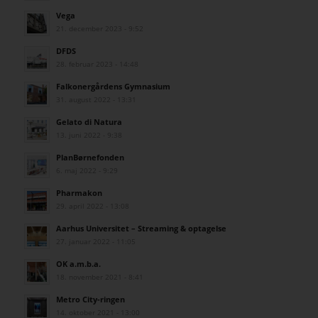
Vega
21. december 2023 - 9:52
DFDS
28. februar 2023 - 14:48
Falkonergårdens Gymnasium
31. august 2022 - 13:31
Gelato di Natura
13. juni 2022 - 9:38
PlanBørnefonden
6. maj 2022 - 9:29
Pharmakon
29. april 2022 - 13:08
Aarhus Universitet – Streaming & optagelse
27. januar 2022 - 11:05
OK a.m.b.a.
18. november 2021 - 8:41
Metro City-ringen
14. oktober 2021 - 13:00