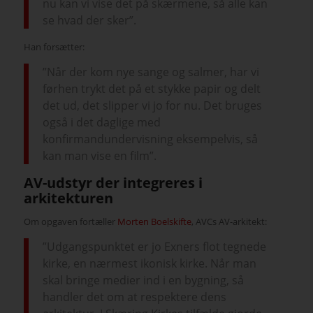
nu kan vi vise det på skærmene, så alle kan
se hvad der sker”.
Han forsætter:
”Når der kom nye sange og salmer, har vi
førhen trykt det på et stykke papir og delt
det ud, det slipper vi jo for nu. Det bruges
også i det daglige med
konfirmandundervisning eksempelvis, så
kan man vise en film”.
AV-udstyr der integreres i
arkitekturen
Om opgaven fortæller
Morten Boelskifte
, AVCs AV-arkitekt:
”Udgangspunktet er jo Exners flot tegnede
kirke, en nærmest ikonisk kirke. Når man
skal bringe medier ind i en bygning, så
handler det om at respektere dens