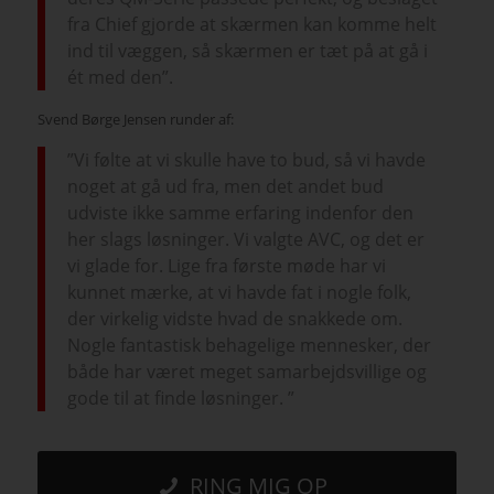
fra Chief gjorde at skærmen kan komme helt
ind til væggen, så skærmen er tæt på at gå i
ét med den”.
Svend Børge Jensen runder af:
”Vi følte at vi skulle have to bud, så vi havde
noget at gå ud fra, men det andet bud
udviste ikke samme erfaring indenfor den
her slags løsninger. Vi valgte AVC, og det er
vi glade for. Lige fra første møde har vi
kunnet mærke, at vi havde fat i nogle folk,
der virkelig vidste hvad de snakkede om.
Nogle fantastisk behagelige mennesker, der
både har været meget samarbejdsvillige og
gode til at finde løsninger. ”
RING MIG OP