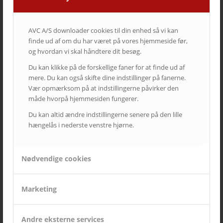
AVC A/S downloader cookies til din enhed så vi kan
finde ud af om du har været på vores hjemmeside før,
og hvordan vi skal håndtere dit besøg.
Du kan klikke på de forskellige faner for at finde ud af
mere. Du kan også skifte dine indstillinger på fanerne.
Vær opmærksom på at indstillingerne påvirker den
måde hvorpå hjemmesiden fungerer.
Du kan altid ændre indstillingerne senere på den lille
hængelås i nederste venstre hjørne.
Restaurant Tiende
Velbalanceret lyd og god stemning
Nødvendige cookies
Marketing
Andre eksterne services