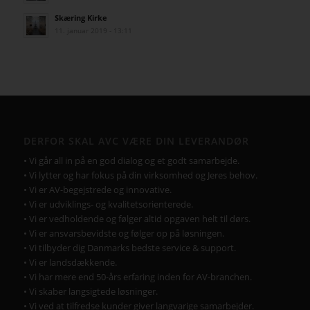
Skæring Kirke
11. januar 2019 - 13:11
DERFOR SKAL AVC VÆRE DIN LEVERANDØR
• Vi går all in på en god dialog og et godt samarbejde.
• Vi lytter og har fokus på din virksomhed og Jeres behov.
• Vi er AV-begejstrede og innovative.
• Vi er udviklings- og kvalitetsorienterede.
• Vi er vedholdende og følger altid opgaven helt til dørs.
• Vi er ansvarsbevidste og følger op på løsningen.
• Vi tilbyder dig Danmarks bedste service & support.
• Vi er landsdækkende.
• Vi har mere end 50-års erfaring inden for AV-branchen.
• Vi skaber langsigtede løsninger.
• Vi ved at tilfredse kunder giver langvarige samarbejder.