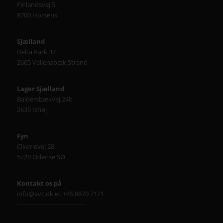
Finlandsvej 5
8700 Horsens
Sjælland
Delta Park 37
2665 Vallensbæk Strand
Lager Sjælland
Baldersbækvej 24b
2635 Ishøj
Fyn
Cikorievej 28
5220 Odense SØ
Kontakt os på
info@avc.dk el. +45 8870 7171
----------------------------------