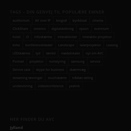
TAGS – DIN GENVEJ TIL POPULÆRE EMNER
auditorium
AV over IP
biograf
byrådssal
cinema
ClickShare
crestron
digitalskiltning
epson
eventrum
hotel
i3
infoskærme
interaktivitet
interaktiv projektor
kirke
konferencelokaler
Landscape
laserprojektor
Leasing
LEDskærme
lyd
lærred
mødelokaler
nyt om AVC
Portrait
projektor
rumstyring
samsung
service
Service case
skype for business
skærmvæg
streaming løsninger
touchskærm
trådløs deling
undervisning
videokonference
yealink
HER FINDER DU AVC
Jylland