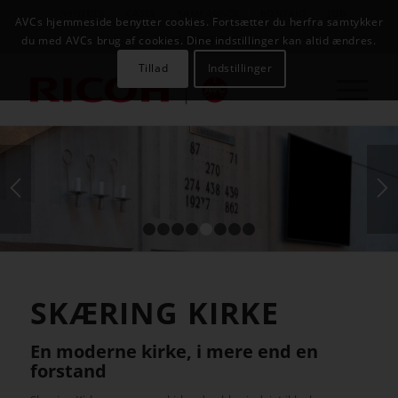
NYHEDER
CASES
KAMPAGNER
KONTAKT
JOB
AVCs hjemmeside benytter cookies. Fortsætter du herfra samtykker
AVC INFOSYSTEM
du med AVCs brug af cookies. Dine indstillinger kan altid ændres.
Tillad
Indstillinger
1
2
3
4
5
6
7
8
SKÆRING KIRKE
En moderne kirke, i mere end en
forstand