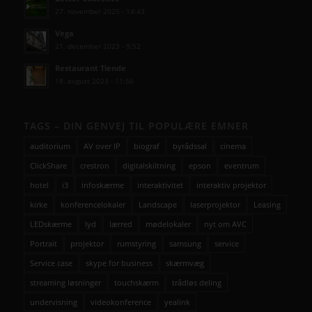
27. november 2025 - 14:43
Vega
21. december 2023 - 9:52
Restaurant Tiende
18. august 2023 - 11:56
TAGS – DIN GENVEJ TIL POPULÆRE EMNER
auditorium
AV over IP
biograf
byrådssal
cinema
ClickShare
crestron
digitalskiltning
epson
eventrum
hotel
i3
infoskærme
interaktivitet
interaktiv projektor
kirke
konferencelokaler
Landscape
laserprojektor
Leasing
LEDskærme
lyd
lærred
mødelokaler
nyt om AVC
Portrait
projektor
rumstyring
samsung
service
Service case
skype for business
skærmvæg
streaming løsninger
touchskærm
trådløs deling
undervisning
videokonference
yealink