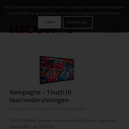
NYHEDER
CASES
KAMPAGNER
KONTAKT
JOB
AVCs hjemmeside benytter cookies. Fortsætter du herfra samtykker
AVC INFOSYSTEM
du med AVCs brug af cookies. Dine indstillinger kan altid ændres.
Tillad
Indstillinger
Kampagne – Touch til
teoriundervisningen
/
/
25. april 2021
i
Kampagner
af
Tim Steen Jensen
i3 ES75, -86 eller -98 er en touchskærm til dig der vil opgradere
teorilokalet. Læs mere
her.