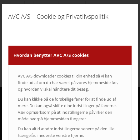
hotel
i3
infoskærme
interaktivitet
interaktiv projektor
kirke
konferencelokaler
Landscape
laserprojektor
Leasing
AVC A/S – Cookie og Privatlivspolitik
LEDskærme
lyd
lærred
mødelokaler
nyt om AVC
Portrait
projektor
rumstyring
samsung
service
Service case
skype for business
skærmvæg
streaming løsninger
touchskærm
trådløs deling
Hvordan benytter AVC A/S cookies
undervisning
videokonference
yealink
AVC A/S downloader cookies til din enhed så vi kan
finde ud af om du har været på vores hjemmeside før,
og hvordan vi skal håndtere dit besøg.
Du kan klikke på de forskellige faner for at finde ud af
mere. Du kan også skifte dine indstillinger på fanerne.
DERFOR SKAL AVC VÆRE DIN LEVERANDØR
Vær opmærksom på at indstillingerne påvirker den
• Vi går all in på en god dialog og et godt samarbejde.
måde hvorpå hjemmesiden fungerer.
• Vi lytter og har fokus på din virksomhed og Jeres behov.
Du kan altid ændre indstillingerne senere på den lille
• Vi er AV-begejstrede og innovative.
hængelås i nederste venstre hjørne.
• Vi er udviklings- og kvalitetsorienterede.