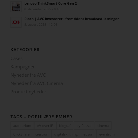
Lenovo ThinkSmart Core Gen 2
8. december 2025 - 8:16
Ricoh | AVC investerer i fremtidens broadcast-løsninger
5. august 2025 - 12:06
KATEGORIER
Cases
Kampagner
Nyheder fra AVC
Nyheder fra AVC Cinema
Produkt nyheder
TAGS – POPULÆRE EMNER
auditorium
AV over IP
biograf
byrådssal
cinema
ClickShare
crestron
digitalskiltning
epson
eventrum