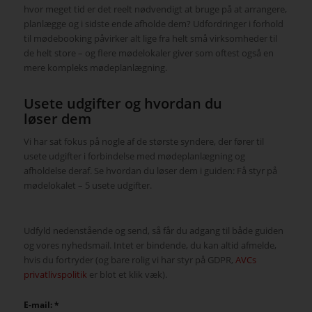
hvor meget tid er det reelt nødvendigt at bruge på at arrangere,
planlægge og i sidste ende afholde dem?
Udfordringer i forhold
til mødebooking påvirker alt lige fra helt små virksomheder til
de helt store – og flere mødelokaler giver som oftest også en
mere kompleks mødeplanlægning.
Usete udgifter og hvordan du
løser
dem
Vi har sat fokus på nogle af de største syndere, der fører til
usete udgifter i forbindelse med mødeplanlægning og
afholdelse deraf. Se hvordan du løser dem i guiden: Få styr på
mødelokalet – 5 usete udgifter.
Udfyld nedenstående og send, så får du adgang til både guiden
og vores nyhedsmail. Intet er bindende, du kan altid afmelde,
hvis du fortryder (og bare rolig vi har styr på GDPR,
AVCs
privatlivspolitik
er blot et klik væk).
E-mail:
*