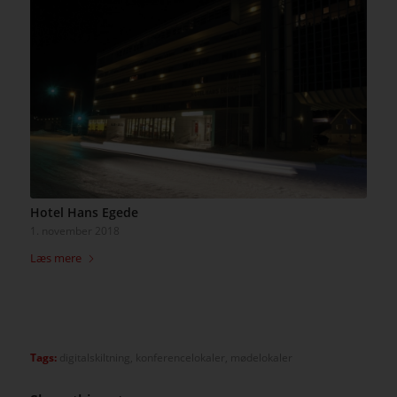
Hotel Hans Egede
1. november 2018
Læs mere
Tags:
digitalskiltning
,
konferencelokaler
,
mødelokaler