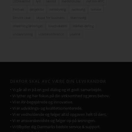
LEDskærme
lyd
lærred
mødelokaler
nyt om AVC
Portrait
projektor
rumstyring
samsung
service
Service case
skype for business
skærmvæg
streaming løsninger
touchskærm
trådløs deling
undervisning
videokonference
yealink
DERFOR SKAL AVC VÆRE DIN LEVERANDØR
• Vi går all in på en god dialog og et godt samarbejde.
• Vi lytter og har fokus på din virksomhed og Jeres behov.
• Vi er AV-begejstrede og innovative.
• Vi er udviklings- og kvalitetsorienterede.
• Vi er vedholdende og følger altid opgaven helt til dørs.
• Vi er ansvarsbevidste og følger op på løsningen.
• Vi tilbyder dig Danmarks bedste service & support.