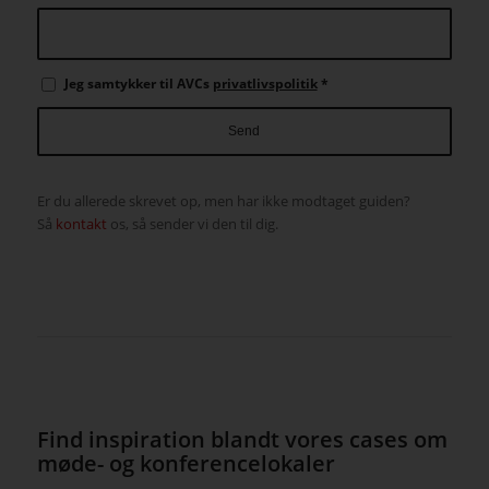
Jeg samtykker til AVCs
privatlivspolitik
*
Er du allerede skrevet op, men har ikke modtaget guiden?
Så
kontakt
os, så sender vi den til dig.
Find inspiration blandt vores cases om
møde- og konferencelokaler