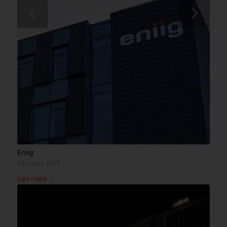
Eniig
29. marts 2019
Læs mere