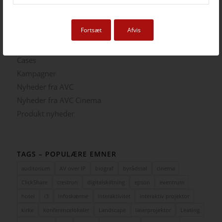
5. august 2025 - 12:06
Fortsæt
Afvis
KATEGORIER
Cases
Kampagner
Nyheder fra AVC
Nyheder fra AVC Cinema
Produkt nyheder
TAGS – POPULÆRE EMNER
auditorium
AV over IP
biograf
byrådssal
cinema
ClickShare
crestron
digitalskiltning
epson
eventrum
hotel
i3
infoskærme
interaktivitet
interaktiv projektor
kirke
konferencelokaler
Landscape
laserprojektor
Leasing