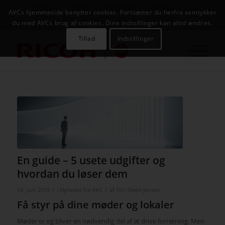
NYHEDER
CASES
KAMPAGNER
KONTAKT
JOB
AVCs hjemmeside benytter cookies. Fortsætter du herfra samtykker
AVC INFOSYSTEM
du med AVCs brug af cookies. Dine indstillinger kan altid ændres.
Tillad
Indstillinger
En guide – 5 usete udgifter og
hvordan du løser dem
/
/
14. juni 2019
i
Nyheder fra AVC
af
Tim Steen Jensen
Få styr på dine møder og lokaler
Møder er og bliver en nødvendig del af at drive forretning. Men