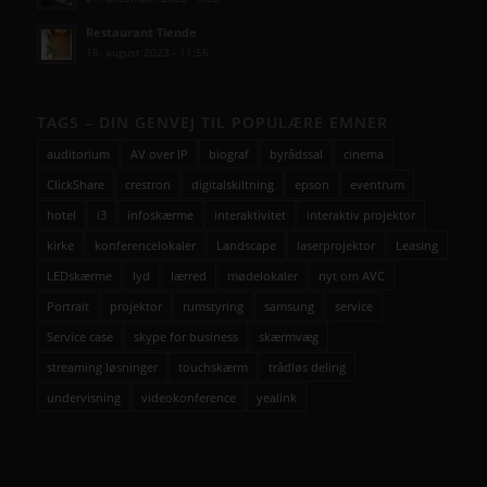
Restaurant Tiende
18. august 2023 - 11:56
TAGS – DIN GENVEJ TIL POPULÆRE EMNER
auditorium
AV over IP
biograf
byrådssal
cinema
ClickShare
crestron
digitalskiltning
epson
eventrum
hotel
i3
infoskærme
interaktivitet
interaktiv projektor
kirke
konferencelokaler
Landscape
laserprojektor
Leasing
LEDskærme
lyd
lærred
mødelokaler
nyt om AVC
Portrait
projektor
rumstyring
samsung
service
Service case
skype for business
skærmvæg
streaming løsninger
touchskærm
trådløs deling
undervisning
videokonference
yealink