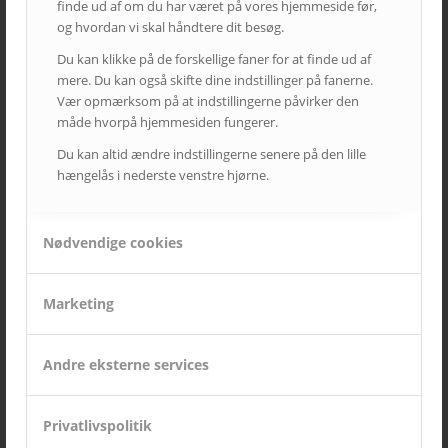
finde ud af om du har været på vores hjemmeside før,
og hvordan vi skal håndtere dit besøg.
Du kan klikke på de forskellige faner for at finde ud af
mere. Du kan også skifte dine indstillinger på fanerne.
Vær opmærksom på at indstillingerne påvirker den
måde hvorpå hjemmesiden fungerer.
Du kan altid ændre indstillingerne senere på den lille
hængelås i nederste venstre hjørne.
SIDSTE NYT FRA AVC
Kampagne – Lenovo ThinkSmart One
Nødvendige cookies
12. juni 2026 - 10:27
Kampagne – Stor skærm – Lille pris
Marketing
17. maj 2026 - 12:22
Kampagne – Jabra PanaCast 50 Android
3. april 2026 - 10:41
Andre eksterne services
Lenovo ThinkSmart Core Gen 2
8. december 2025 - 8:16
Privatlivspolitik
Ricoh | AVC investerer i fremtidens broadcast-løsninger