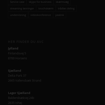
Service case
skype for business
skærmvæg
streaming løsninger
touchskærm
trådløs deling
undervisning
videokonference
yealink
HER FINDER DU AVC
Jylland
Finlandsvej 5
8700 Horsens
Sjælland
Delta Park 37
2665 Vallensbæk Strand
Lager Sjælland
Baldersbækvej 24b
2635 Ishøj