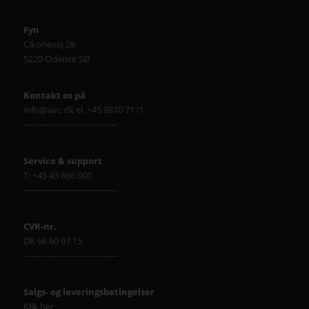
Fyn
Cikorievej 28
5220 Odense SØ
Kontakt os på
info@avc.dk el. +45 8870 7171
----------------------------------
Service & support
T: +45 43 666 000
----------------------------------
CVR-nr.
DK 66 60 97 15
----------------------------------
Salgs- og leveringsbetingelser
Klik her