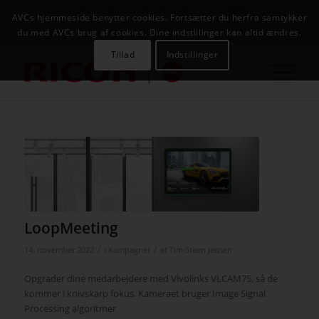
NYHEDER
CASES
KAMPAGNER
KONTAKT
JOB
AVCs hjemmeside benytter cookies. Fortsætter du herfra samtykker
AVC INFOSYSTEM
du med AVCs brug af cookies. Dine indstillinger kan altid ændres.
Tillad
Indstillinger
LoopMeeting
/
/
14. november 2022
i
Kampagner
af
Tim Steen Jensen
Opgrader dine medarbejdere med Vivolinks VLCAM75, så de
kommer i knivskarp fokus. Kameraet bruger Image Signal
Processing algoritmer