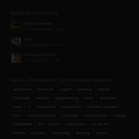
SENESTE AVC CASES
Better Collective
27. november 2025 - 14:43
Vega
21. december 2023 - 9:52
Restaurant Tiende
18. august 2023 - 11:56
TAGS – DIN GENVEJ TIL POPULÆRE EMNER
auditorium
AV over IP
biograf
byrådssal
cinema
ClickShare
crestron
digitalskiltning
epson
eventrum
hotel
i3
infoskærme
interaktivitet
interaktiv projektor
kirke
konferencelokaler
Landscape
laserprojektor
Leasing
LEDskærme
lyd
lærred
mødelokaler
nyt om AVC
Portrait
projektor
rumstyring
samsung
service