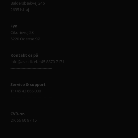
Baldersbækvej 24b
2635 Ishøj
Fyn
Cikorievej 28
5220 Odense SØ
Kontakt os på
info@avc.dk el. +45 8870 7171
----------------------------------
Service & support
T: +45 43 666 000
----------------------------------
CVR-nr.
DK 66 60 97 15
----------------------------------