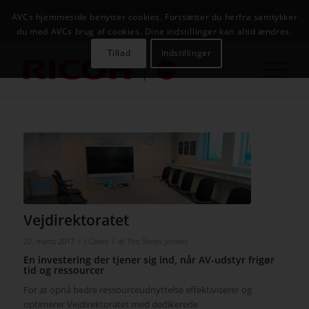
NYHEDER
CASES
KAMPAGNER
KONTAKT
JOB
AVCs hjemmeside benytter cookies. Fortsætter du herfra samtykker
AVC INFOSYSTEM
du med AVCs brug af cookies. Dine indstillinger kan altid ændres.
Tillad
Indstillinger
Vejdirektoratet
/
/
22. marts 2017
i
Cases
af
Tim Steen Jensen
En investering der tjener sig ind, når AV-udstyr frigør
tid og ressourcer
For at opnå bedre ressourceudnyttelse effektiviserer og
optimerer Vejdirektoratet med dedikerede