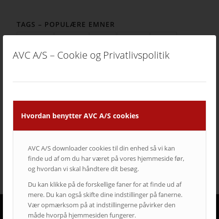
TAGS – POPULÆRE EMNER
auditorium
AV over IP
biograf
byrådssal
cinema
ClickShare
crestron
digitalskiltning
epson
eventrum
AVC A/S – Cookie og Privatlivspolitik
hotel
i3
infoskærme
interaktivitet
interaktiv projektor
kirke
konferencelokaler
Landscape
laserprojektor
Leasing
LEDskærme
lyd
lærred
mødelokaler
nyt om AVC
Portrait
projektor
rumstyring
samsung
service
Hvordan benytter AVC A/S cookies
Service case
skype for business
skærmvæg
streaming løsninger
touchskærm
trådløs deling
AVC A/S downloader cookies til din enhed så vi kan
undervisning
videokonference
yealink
finde ud af om du har været på vores hjemmeside før,
og hvordan vi skal håndtere dit besøg.
Du kan klikke på de forskellige faner for at finde ud af
mere. Du kan også skifte dine indstillinger på fanerne.
Vær opmærksom på at indstillingerne påvirker den
måde hvorpå hjemmesiden fungerer.