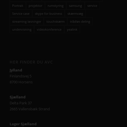
Portrait
projektor
rumstyring
samsung
service
Service case
skype for business
skærmvæg
streaming løsninger
touchskærm
trådløs deling
undervisning
videokonference
yealink
HER FINDER DU AVC
Jylland
Finlandsvej 5
8700 Horsens
Sjælland
Delta Park 37
2665 Vallensbæk Strand
Lager Sjælland