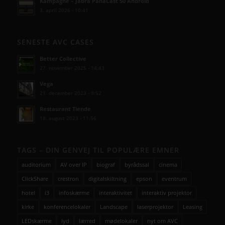
Kampagne – Jabra PanaCast 50 Android
3. april 2026 - 10:41
SENESTE AVC CASES
Better Collective
27. november 2025 - 14:43
Vega
21. december 2023 - 9:52
Restaurant Tiende
18. august 2023 - 11:56
TAGS – DIN GENVEJ TIL POPULÆRE EMNER
auditorium
AV over IP
biograf
byrådssal
cinema
ClickShare
crestron
digitalskiltning
epson
eventrum
hotel
i3
infoskærme
interaktivitet
interaktiv projektor
kirke
konferencelokaler
Landscape
laserprojektor
Leasing
LEDskærme
lyd
lærred
mødelokaler
nyt om AVC