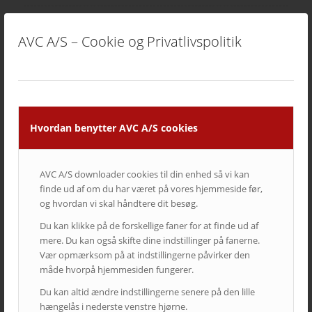
AVC A/S – Cookie og Privatlivspolitik
SIDSTE NYT FRA AVC
Kampagne – Lenovo ThinkSmart One
12. juni 2026 - 10:27
Kampagne – Stor skærm – Lille pris
17. maj 2026 - 12:22
Hvordan benytter AVC A/S cookies
Kampagne – Jabra PanaCast 50 Android
3. april 2026 - 10:41
AVC A/S downloader cookies til din enhed så vi kan
Lenovo ThinkSmart Core Gen 2
8. december 2025 - 8:16
finde ud af om du har været på vores hjemmeside før,
og hvordan vi skal håndtere dit besøg.
Ricoh | AVC investerer i fremtidens broadcast-løsninger
5. august 2025 - 12:06
Du kan klikke på de forskellige faner for at finde ud af
mere. Du kan også skifte dine indstillinger på fanerne.
Vær opmærksom på at indstillingerne påvirker den
måde hvorpå hjemmesiden fungerer.
KATEGORIER
Du kan altid ændre indstillingerne senere på den lille
Cases
hængelås i nederste venstre hjørne.