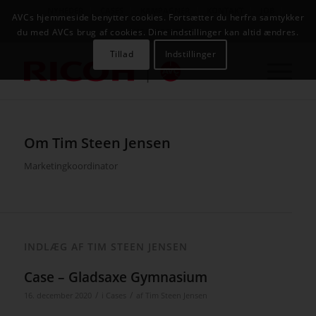
NYHEDER
CASES
KAMPAGNER
KONTAKT
JOB
AVCs hjemmeside benytter cookies. Fortsætter du herfra samtykker
AVC INFOSYSTEM
du med AVCs brug af cookies. Dine indstillinger kan altid ændres.
Tillad
Indstillinger
Om
Tim Steen Jensen
Marketingkoordinator
INDLÆG AF TIM STEEN JENSEN
Case – Gladsaxe Gymnasium
/
/
16. december 2020
i
Cases
af
Tim Steen Jensen