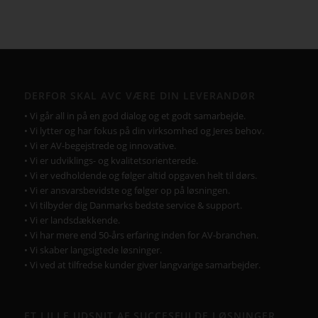
DERFOR SKAL AVC VÆRE DIN LEVERANDØR
• Vi går all in på en god dialog og et godt samarbejde.
• Vi lytter og har fokus på din virksomhed og Jeres behov.
• Vi er AV-begejstrede og innovative.
• Vi er udviklings- og kvalitetsorienterede.
• Vi er vedholdende og følger altid opgaven helt til dørs.
• Vi er ansvarsbevidste og følger op på løsningen.
• Vi tilbyder dig Danmarks bedste service & support.
• Vi er landsdækkende.
• Vi har mere end 50-års erfaring inden for AV-branchen.
• Vi skaber langsigtede løsninger.
• Vi ved at tilfredse kunder giver langvarige samarbejder.
ET LILLE UDSNIT AF SUCCESFULDE LØSNINGER