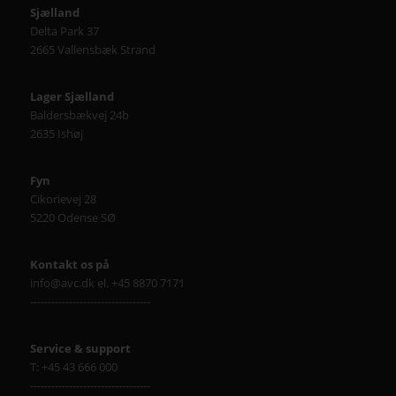
Sjælland
Delta Park 37
2665 Vallensbæk Strand
Lager Sjælland
Baldersbækvej 24b
2635 Ishøj
Fyn
Cikorievej 28
5220 Odense SØ
Kontakt os på
info@avc.dk el. +45 8870 7171
----------------------------------
Service & support
T: +45 43 666 000
----------------------------------