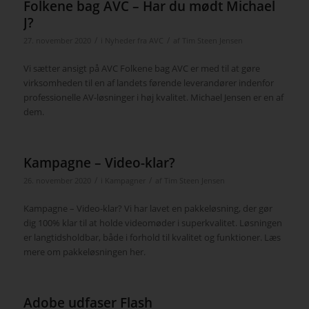
Folkene bag AVC – Har du mødt Michael
J?
/
/
27. november 2020
i
Nyheder fra AVC
af
Tim Steen Jensen
Vi sætter ansigt på AVC Folkene bag AVC er med til at gøre
virksomheden til en af landets førende leverandører indenfor
professionelle AV-løsninger i høj kvalitet. Michael Jensen er en af
dem.
Kampagne – Video-klar?
/
/
26. november 2020
i
Kampagner
af
Tim Steen Jensen
Kampagne – Video-klar? Vi har lavet en pakkeløsning, der gør
dig 100% klar til at holde videomøder i superkvalitet. Løsningen
er langtidsholdbar, både i forhold til kvalitet og funktioner. Læs
mere om pakkeløsningen her.
Adobe udfaser Flash