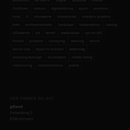
auditorium
AV over IP
biograf
byrådssal
cinema
ClickShare
crestron
digitalskiltning
epson
eventrum
hotel
i3
infoskærme
interaktivitet
interaktiv projektor
kirke
konferencelokaler
Landscape
laserprojektor
Leasing
LEDskærme
lyd
lærred
mødelokaler
nyt om AVC
Portrait
projektor
rumstyring
samsung
service
Service case
skype for business
skærmvæg
streaming løsninger
touchskærm
trådløs deling
undervisning
videokonference
yealink
HER FINDER DU AVC
Jylland
Finlandsvej 5
8700 Horsens