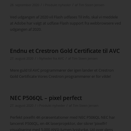
/
/
28. september 2020
i
Produkt nyheder
af
Tim Steen Jensen
Ved udgangen af 2020 vil Flash udfases Til info, skal vi meddele
at Adobe har valgt at udfase Flash support fra webbrowsere ved
udgangen af 2020.
Endnu et Crestron Gold Certificate til AVC
/
/
27. august 2020
i
Nyheder fra AVC
af
Tim Steen Jensen
Mere guld til AVC programmører der igen lander et Crestron
Gold Certificate Vores Crestron programmører er for vilde!
NEC P506QL – pixel perfect
/
/
27. august 2020
i
Produkt nyheder
af
Tim Steen Jensen
Perfekt pixelfri 4K-præsentationer med NEC P506QL NEC har
lanceret P506QL, en 4K laserprojektor, der sikrer ‘pixelfri’
visualisering med 5.000 ANSI-lumen lysstyrke. Ud over dens