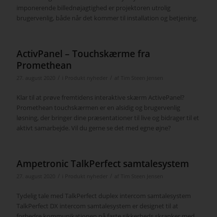
imponerende billednøjagtighed er projektoren utrolig
brugervenlig, både når det kommer til installation og betjening.
ActivPanel – Touchskærme fra
Promethean
/
/
27. august 2020
i
Produkt nyheder
af
Tim Steen Jensen
Klar til at prøve fremtidens interaktive skærm ActivePanel?
Promethean touchskærmen er en alsidig og brugervenlig
løsning, der bringer dine præsentationer til live og bidrager til et
aktivt samarbejde. Vil du gerne se det med egne øjne?
Ampetronic TalkPerfect samtalesystem
/
/
27. august 2020
i
Produkt nyheder
af
Tim Steen Jensen
Tydelig tale med TalkPerfect duplex intercom samtalesystem
TalkPerfect DX intercom samtalesystem er designet til at
forbedre kommunikationen på faste sikkerheds skranker med