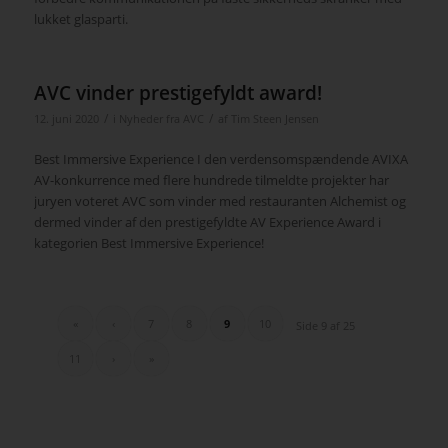
lukket glasparti.
AVC vinder prestigefyldt award!
/
/
12. juni 2020
i
Nyheder fra AVC
af
Tim Steen Jensen
Best Immersive Experience I den verdensomspændende AVIXA
AV-konkurrence med flere hundrede tilmeldte projekter har
juryen voteret AVC som vinder med restauranten Alchemist og
dermed vinder af den prestigefyldte AV Experience Award i
kategorien Best Immersive Experience!
«
‹
7
8
9
10
Side 9 af 25
11
›
»