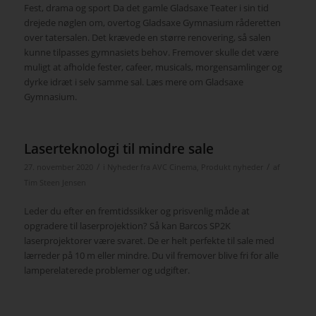
Fest, drama og sport Da det gamle Gladsaxe Teater i sin tid
drejede nøglen om, overtog Gladsaxe Gymnasium råderetten
over tatersalen. Det krævede en større renovering, så salen
kunne tilpasses gymnasiets behov. Fremover skulle det være
muligt at afholde fester, cafeer, musicals, morgensamlinger og
dyrke idræt i selv samme sal. Læs mere om Gladsaxe
Gymnasium.
Laserteknologi til mindre sale
/
/
27. november 2020
i
Nyheder fra AVC Cinema
,
Produkt nyheder
af
Tim Steen Jensen
Leder du efter en fremtidssikker og prisvenlig måde at
opgradere til laserprojektion? Så kan Barcos SP2K
laserprojektorer være svaret. De er helt perfekte til sale med
lærreder på 10 m eller mindre. Du vil fremover blive fri for alle
lamperelaterede problemer og udgifter.