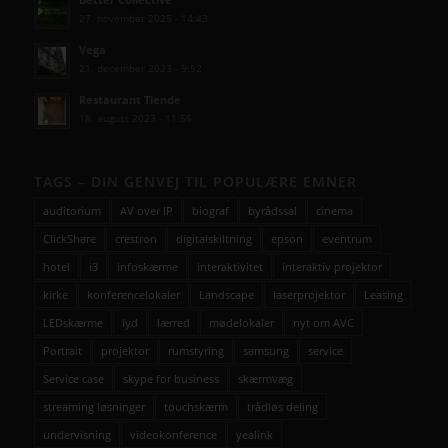
27. november 2025 - 14:43
Vega
21. december 2023 - 9:52
Restaurant Tiende
18. august 2023 - 11:56
TAGS – DIN GENVEJ TIL POPULÆRE EMNER
auditorium
AV over IP
biograf
byrådssal
cinema
ClickShare
crestron
digitalskiltning
epson
eventrum
hotel
i3
infoskærme
interaktivitet
interaktiv projektor
kirke
konferencelokaler
Landscape
laserprojektor
Leasing
LEDskærme
lyd
lærred
mødelokaler
nyt om AVC
Portrait
projektor
rumstyring
samsung
service
Service case
skype for business
skærmvæg
streaming løsninger
touchskærm
trådløs deling
undervisning
videokonference
yealink