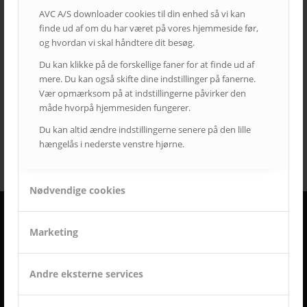
hotel
i3
infoskærme
interaktivitet
interaktiv projektor
AVC A/S downloader cookies til din enhed så vi kan
finde ud af om du har været på vores hjemmeside før,
kirke
konferencelokaler
Landscape
laserprojektor
Leasing
og hvordan vi skal håndtere dit besøg.
LEDskærme
lyd
lærred
mødelokaler
nyt om AVC
Du kan klikke på de forskellige faner for at finde ud af
Portrait
projektor
rumstyring
samsung
service
mere. Du kan også skifte dine indstillinger på fanerne.
Service case
skype for business
skærmvæg
Vær opmærksom på at indstillingerne påvirker den
måde hvorpå hjemmesiden fungerer.
streaming løsninger
touchskærm
trådløs deling
undervisning
videokonference
yealink
Du kan altid ændre indstillingerne senere på den lille
hængelås i nederste venstre hjørne.
Nødvendige cookies
Marketing
DERFOR SKAL AVC VÆRE DIN LEVERANDØR
• Vi går all in på en god dialog og et godt samarbejde.
• Vi lytter og har fokus på din virksomhed og Jeres behov.
Andre eksterne services
• Vi er AV-begejstrede og innovative.
• Vi er udviklings- og kvalitetsorienterede.