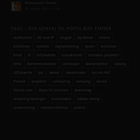
Restaurant Tiende
18. august 2023 - 11:56
TAGS – DIN GENVEJ TIL POPULÆRE EMNER
auditorium
AV over IP
biograf
byrådssal
cinema
ClickShare
crestron
digitalskiltning
epson
eventrum
hotel
i3
infoskærme
interaktivitet
interaktiv projektor
kirke
konferencelokaler
Landscape
laserprojektor
Leasing
LEDskærme
lyd
lærred
mødelokaler
nyt om AVC
Portrait
projektor
rumstyring
samsung
service
Service case
skype for business
skærmvæg
streaming løsninger
touchskærm
trådløs deling
undervisning
videokonference
yealink