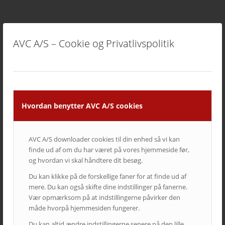
KATEGORIER
AVC A/S – Cookie og Privatlivspolitik
Cases
Kampagner
Nyheder fra AVC
Nyheder fra AVC Cinema
Produkt nyheder
Hvordan benytter AVC A/S cookies
AVC A/S downloader cookies til din enhed så vi kan
TAGS – POPULÆRE EMNER
finde ud af om du har været på vores hjemmeside før,
auditorium
AV over IP
biograf
byrådssal
cinema
og hvordan vi skal håndtere dit besøg.
ClickShare
crestron
digitalskiltning
epson
eventrum
Du kan klikke på de forskellige faner for at finde ud af
mere. Du kan også skifte dine indstillinger på fanerne.
hotel
i3
infoskærme
interaktivitet
interaktiv projektor
Vær opmærksom på at indstillingerne påvirker den
kirke
konferencelokaler
Landscape
laserprojektor
Leasing
måde hvorpå hjemmesiden fungerer.
LEDskærme
lyd
lærred
mødelokaler
nyt om AVC
Du kan altid ændre indstillingerne senere på den lille