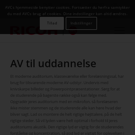
NYHEDER
CASES
KAMPAGNER
KONTAKT
JOB
AVCs hjemmeside benytter cookies. Fortsætter du herfra samtykker
AVC INFOSYSTEM
du med AVCs brug af cookies. Dine indstillinger kan altid ændres.
Tillad
Indstillinger
AV til uddannelse
Et moderne auditorium, klasseværelse eller forelæsningssal, har
brug for tilsvarende moderne AV-udstyr. Undervis med
knivskarpe billeder og Powerpointpræsentationer. Sørg for at
de studerende på bagerste række også kan følge med.
Opgradér jeres auditorium med en mikrofon, så forelæseren
ikke mister stemmen og de studerende alle kan høre hvad der
bliver sagt. Lad os montere de helt rigtige højttalere, på de helt
rigtige steder. Så vil lyden være helt optimal i forhold til jeres
auditoriums akustik. Den rigtige lyd er vigtig for de studerendes
forståelse og koncentration, så god lyd er vigtigt for oplevelsen i