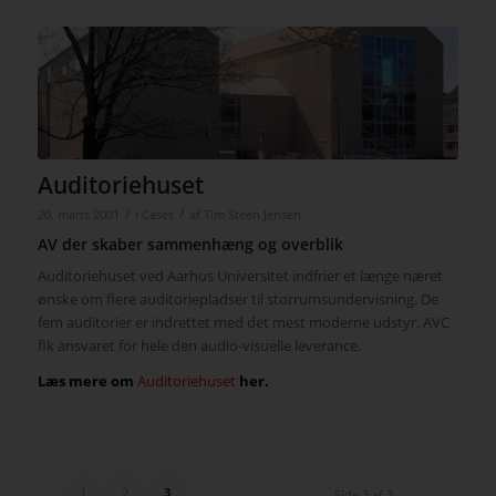
Auditoriehuset
/
/
20. marts 2001
i
Cases
af
Tim Steen Jensen
AV der skaber sammenhæng og overblik
Auditoriehuset ved Aarhus Universitet indfrier et længe næret
ønske om flere auditoriepladser til storrumsundervisning. De
fem auditorier er indrettet med det mest moderne udstyr. AVC
fik ansvaret for hele den audio-visuelle leverance.
Læs mere om
Auditoriehuset
her.
1
2
3
Side 3 af 3