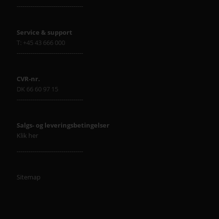
----------------------------------
Service & support
T: +45 43 666 000
----------------------------------
CVR-nr.
DK 66 60 97 15
----------------------------------
Salgs- og leveringsbetingelser
Klik her
----------------------------------
Sitemap