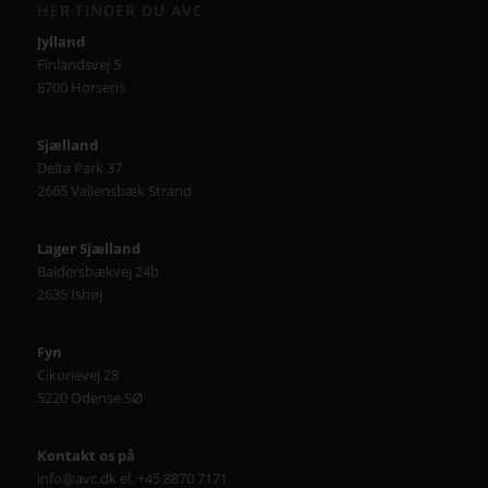
HER FINDER DU AVC
Jylland
Finlandsvej 5
8700 Horsens
Sjælland
Delta Park 37
2665 Vallensbæk Strand
Lager Sjælland
Baldersbækvej 24b
2635 Ishøj
Fyn
Cikorievej 28
5220 Odense SØ
Kontakt os på
info@avc.dk el. +45 8870 7171