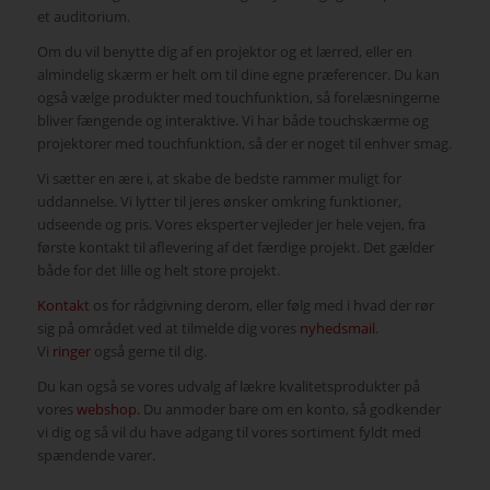
et auditorium.
Om du vil benytte dig af en projektor og et lærred, eller en
almindelig skærm er helt om til dine egne præferencer. Du kan
også vælge produkter med touchfunktion, så forelæsningerne
bliver fængende og interaktive. Vi har både touchskærme og
projektorer med touchfunktion, så der er noget til enhver smag.
Vi sætter en ære i, at skabe de bedste rammer muligt for
uddannelse. Vi lytter til jeres ønsker omkring funktioner,
udseende og pris. Vores eksperter vejleder jer hele vejen, fra
første kontakt til aflevering af det færdige projekt. Det gælder
både for det lille og helt store projekt.
Kontakt
os for rådgivning derom, eller følg med i hvad der rør
sig på området ved at tilmelde dig vores
nyhedsmail
.
Vi
ringer
også gerne til dig.
Du kan også se vores udvalg af lækre kvalitetsprodukter på
vores
webshop.
Du anmoder bare om en konto, så godkender
vi dig og så vil du have adgang til vores sortiment fyldt med
spændende varer.