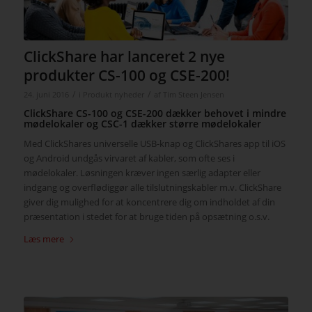
ClickShare har lanceret 2 nye
produkter CS-100 og CSE-200!
/
/
24. juni 2016
i
Produkt nyheder
af
Tim Steen Jensen
ClickShare CS-100 og CSE-200 dækker behovet i mindre
mødelokaler og CSC-1 dækker større mødelokaler
Med ClickShares universelle USB-knap og ClickShares app til iOS
og Android undgås virvaret af kabler, som ofte ses i
mødelokaler. Løsningen kræver ingen særlig adapter eller
indgang og overflødiggør alle tilslutningskabler m.v. ClickShare
giver dig mulighed for at koncentrere dig om indholdet af din
præsentation i stedet for at bruge tiden på opsætning o.s.v.
Læs mere