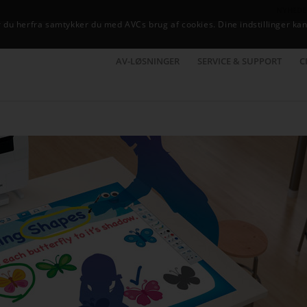
NYHEDE
du herfra samtykker du med AVCs brug af cookies. Dine indstillinger kan
AV-LØSNINGER
SERVICE & SUPPORT
C