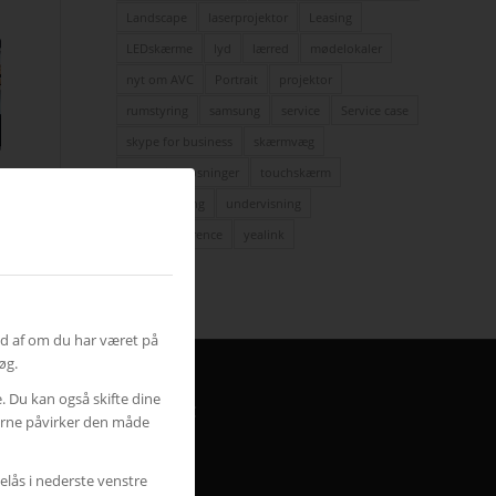
Landscape
laserprojektor
Leasing
LEDskærme
lyd
lærred
mødelokaler
nyt om AVC
Portrait
projektor
rumstyring
samsung
service
Service case
skype for business
skærmvæg
streaming løsninger
touchskærm
trådløs deling
undervisning
videokonference
yealink
ud af om du har været på
øg.
e. Du kan også skifte dine
HER FINDER DU AVC
gerne påvirker den måde
Jylland
Finlandsvej 5
elås i nederste venstre
8700 Horsens