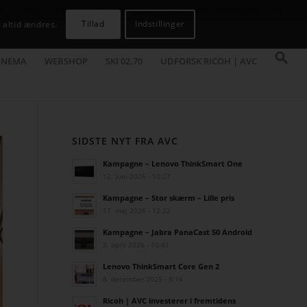
R
CASES
KAMPAGNER
KONTAKT
JOB
AVC INFOSYSTEM
Tillad
Indstillinger
 altid ændres.
INEMA
WEBSHOP
SKI 02.70
UDFORSK RICOH | AVC
SIDSTE NYT FRA AVC
Kampagne – Lenovo ThinkSmart One
12. juni 2026 - 10:27
Kampagne – Stor skærm – Lille pris
17. maj 2026 - 12:22
Kampagne – Jabra PanaCast 50 Android
3. april 2026 - 10:41
Lenovo ThinkSmart Core Gen 2
8. december 2025 - 8:16
Ricoh | AVC investerer i fremtidens