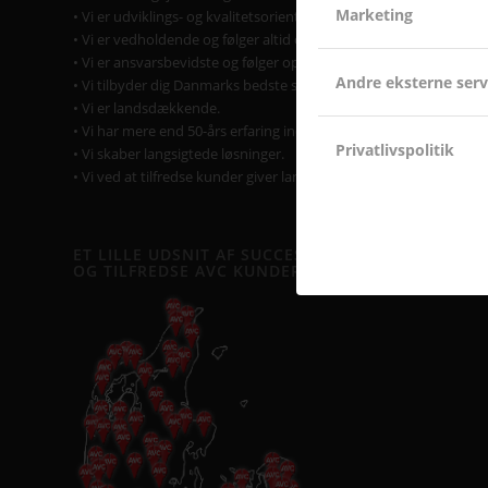
Marketing
• Vi er udviklings- og kvalitetsorienterede.
• Vi er vedholdende og følger altid opgaven helt til dørs.
• Vi er ansvarsbevidste og følger op på løsningen.
Andre eksterne serv
• Vi tilbyder dig Danmarks bedste service & support.
• Vi er landsdækkende.
• Vi har mere end 50-års erfaring inden for AV-branchen.
Privatlivspolitik
• Vi skaber langsigtede løsninger.
• Vi ved at tilfredse kunder giver langvarige samarbejder.
ET LILLE UDSNIT AF SUCCESFULDE LØSNINGER
OG TILFREDSE AVC KUNDER