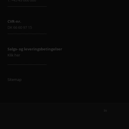
T: +45 43 666 000
----------------------------------
CVR-nr.
DK 66 60 97 15
----------------------------------
Salgs- og leveringsbetingelser
Klik her
----------------------------------
Sitemap