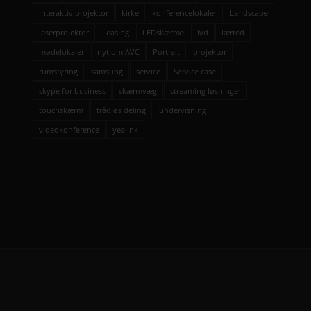
interaktiv projektor
kirke
konferencelokaler
Landscape
laserprojektor
Leasing
LEDskærme
lyd
lærred
mødelokaler
nyt om AVC
Portrait
projektor
rumstyring
samsung
service
Service case
skype for business
skærmvæg
streaming løsninger
touchskærm
trådløs deling
undervisning
videokonference
yealink