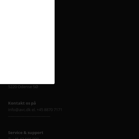
Sjælland
Delta Park 37
2665 Vallensbæk Strand
Lager Sjælland
Baldersbækvej 24b
2635 Ishøj
Fyn
Cikorievej 28
5220 Odense SØ
Kontakt os på
info@avc.dk el. +45 8870 7171
----------------------------------
Service & support