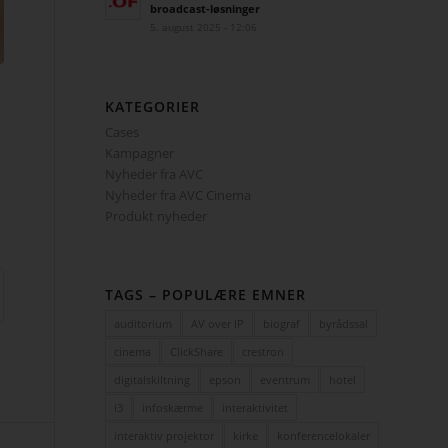
broadcast-løsninger
5. august 2025 - 12:06
KATEGORIER
Cases
Kampagner
Nyheder fra AVC
Nyheder fra AVC Cinema
Produkt nyheder
TAGS – POPULÆRE EMNER
auditorium
AV over IP
biograf
byrådssal
cinema
ClickShare
crestron
digitalskiltning
epson
eventrum
hotel
i3
infoskærme
interaktivitet
interaktiv projektor
kirke
konferencelokaler