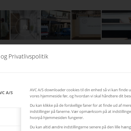
og Privatlivspolitik
AVC A/S downloader cookies til din enhed så vi kan finde 
VC A/S
vores hjemmeside før, og hvordan vi skal håndtere dit bes
Du kan klikke på de forskellige faner for at finde ud af mer
SENESTE AVC KAMPAGNER
indstillinger på fanerne. Vær opmærksom på at indstillin
hvorpå hjemmesiden fungerer.
Kampagne – Lenovo ThinkSmart One
12. juni 2026 - 10:27
Du kan altid ændre indstillingerne senere på den lille hæng