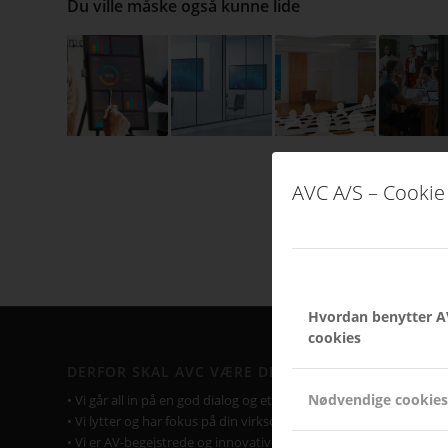
Du ville måske også kunne lide
AVC A/S – Cookie 
Hvordan benytter A
cookies
DERFOR SKAL AVC VÆRE DIN LEVERANDØR
Nødvendige cookies
• Vi går all in på en god dialog og et godt samarbejde.
• Vi lytter og har fokus på din virksomhed og Jeres behov.
• Vi er AV-begejstrede og innovative.