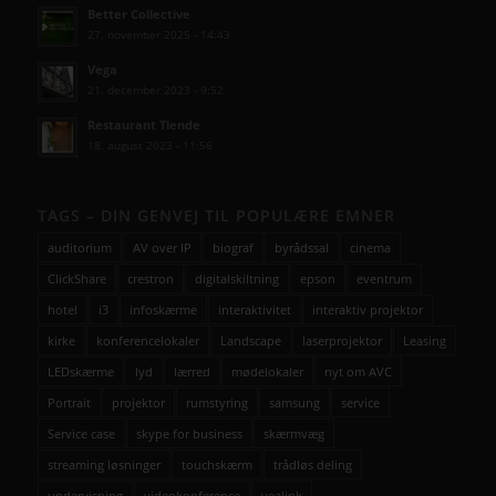
Better Collective
27. november 2025 - 14:43
Vega
21. december 2023 - 9:52
Restaurant Tiende
18. august 2023 - 11:56
TAGS – DIN GENVEJ TIL POPULÆRE EMNER
auditorium
AV over IP
biograf
byrådssal
cinema
ClickShare
crestron
digitalskiltning
epson
eventrum
hotel
i3
infoskærme
interaktivitet
interaktiv projektor
kirke
konferencelokaler
Landscape
laserprojektor
Leasing
LEDskærme
lyd
lærred
mødelokaler
nyt om AVC
Portrait
projektor
rumstyring
samsung
service
Service case
skype for business
skærmvæg
streaming løsninger
touchskærm
trådløs deling
undervisning
videokonference
yealink