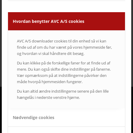
ClickShare
crestron
digitalskiltning
epson
eventrum
hotel
i3
infoskærme
interaktivitet
interaktiv projektor
kirke
konferencelokaler
Landscape
laserprojektor
Leasing
Hvordan benytter AVC A/S cookies
LEDskærme
lyd
lærred
mødelokaler
nyt om AVC
Portrait
projektor
rumstyring
samsung
service
AVC A/S downloader cookies til din enhed så vi kan
Service case
skype for business
skærmvæg
finde ud af om du har været på vores hjemmeside før,
streaming løsninger
touchskærm
trådløs deling
og hvordan vi skal håndtere dit besøg.
undervisning
videokonference
yealink
Du kan klikke på de forskellige faner for at finde ud af
mere. Du kan også skifte dine indstillinger på fanerne.
Vær opmærksom på at indstillingerne påvirker den
måde hvorpå hjemmesiden fungerer.
Du kan altid ændre indstillingerne senere på den lille
hængelås i nederste venstre hjørne.
DERFOR SKAL AVC VÆRE DIN LEVERANDØR
• Vi går all in på en god dialog og et godt samarbejde.
Nødvendige cookies
• Vi lytter og har fokus på din virksomhed og Jeres behov.
• Vi er AV-begejstrede og innovative.