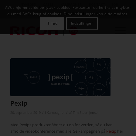
NYHEDER
CASES
KAMPAGNER
KONTAKT
JOB
AVCs hjemmeside benytter cookies. Fortsætter du herfra samtykker
AVC INFOSYSTEM
du med AVCs brug af cookies. Dine indstillinger kan altid ændres.
Tillad
Indstillinger
Pexip
/
/
20. september 2019
i
Kampagner
af
Tim Steen Jensen
Med Pexips produkter åbner du op for verden, så du kan
afholde videokonference med alle. Se kampagnen på
Pexip
her