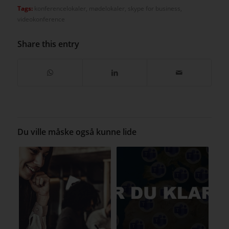
Tags:
konferencelokaler
,
mødelokaler
,
skype for business
,
videokonference
Share this entry
Du ville måske også kunne lide