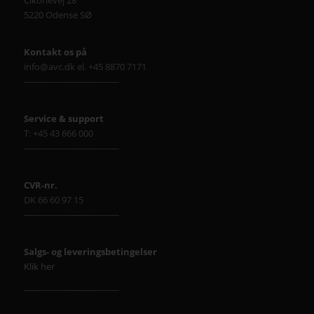
Cikorievej 28
5220 Odense SØ
Kontakt os på
info@avc.dk el. +45 8870 7171
----------------------------------
Service & support
T: +45 43 666 000
----------------------------------
CVR-nr.
DK 66 60 97 15
----------------------------------
Salgs- og leveringsbetingelser
Klik her
----------------------------------