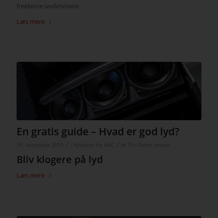
freelance undervisere.
Læs mere
En gratis guide – Hvad er god lyd?
/
/
18. december 2019
i
Nyheder fra AVC
af
Tim Steen Jensen
Bliv klogere på lyd
Læs mere