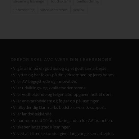
streaming løsninger
touchskærm
trådløs deling
undervisning
videokonference
yealink
DERFOR SKAL AVC VÆRE DIN LEVERANDØR
• Vi går all in på en god dialog og et godt samarbejde.
• Vi lytter og har fokus på din virksomhed og Jeres behov.
• Vi er AV-begejstrede og innovative.
• Vi er udviklings- og kvalitetsorienterede.
• Vi er vedholdende og følger altid opgaven helt til dørs.
• Vi er ansvarsbevidste og følger op på løsningen.
• Vi tilbyder dig Danmarks bedste service & support.
• Vi er landsdækkende.
• Vi har mere end 50-års erfaring inden for AV-branchen.
• Vi skaber langsigtede løsninger.
• Vi ved at tilfredse kunder giver langvarige samarbejder.