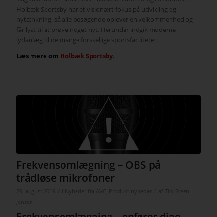
Holbæk Sportsby har et visionært fokus på udvikling og
nytænkning, så alle besøgende oplever en velkommenhed og
får lyst til at prøve noget nyt. Herunder indgik moderne
lydanlæg til de mange forskellige sportsfaciliteter.
Læs mere om
Holbæk Sportsby.
Frekvensomlægning – OBS på
trådløse mikrofoner
/
/
29. august 2019
i
Nyheder fra AVC
,
Produkt nyheder
af
Tim Steen
Jensen
Frekvensomlægning – opfører dine