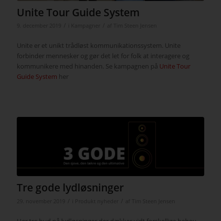
Unite Tour Guide System
/
/
9. december 2019
i
Kampagner
af
Tim Steen Jensen
Unite er et unikt trådløst kommunikationssystem. Unite
forbinder mennesker og gør det let for folk at interagere og
kommunikere med hinanden. Se kampagnen på
Unite Tour
Guide System
her
Tre gode lydløsninger
/
/
29. november 2019
i
Produkt nyheder
af
Tim Steen Jensen