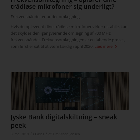
trådløse mikrofoner sig underligt?
Frekvensbåndet er under omlægning
Hvis du oplever at dine trådløse mikrofoner virker ustabile, kan
det skyldes den igangværende omlægning af 700 MHz
frekvensbåndet. Frekvensomlægningen er en løbende proces,
som først er sat til at være færdig i april 2020.
Læs mere
Jyske Bank digitalskiltning – sneak
peek
/
/
3. maj 2019
i
Cases
af
Tim Steen Jensen