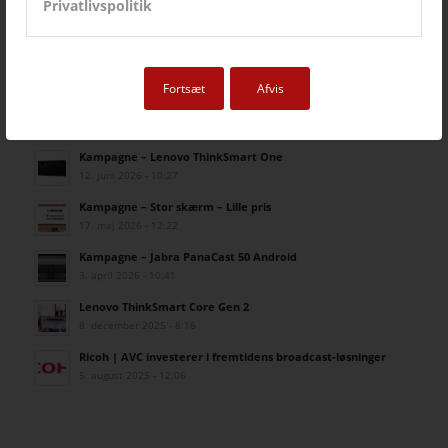
Privatlivspolitik
Fortsæt
Afvis
SIDSTE NYT FRA AVC
Kampagne – Lenovo ThinkSmart One
12. juni 2026 - 10:27
Kampagne – Stor skærm – Lille pris
17. maj 2026 - 12:22
Kampagne – Jabra PanaCast 50 Android
3. april 2026 - 10:41
Lenovo ThinkSmart Core Gen 2
8. december 2025 - 8:16
Ricoh | AVC investerer i fremtidens broadcast-løsninger
5. august 2025 - 12:06