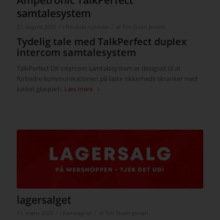
samtalesystem
/
/
27. august 2020
i
Produkt nyheder
af
Tim Steen Jensen
Tydelig tale med TalkPerfect duplex
intercom samtalesystem
TalkPerfect DX intercom samtalesystem er designet til at
forbedre kommunikationen på faste sikkerheds skranker med
lukket glasparti.
Læs mere
lagersalget
/
/
11. marts 2020
i
Kampagner
af
Tim Steen Jensen