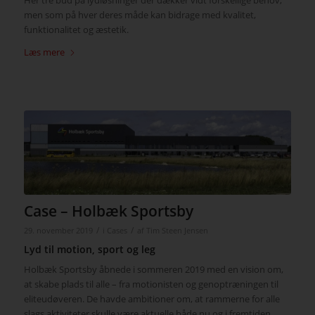
Her tre bud på lydløsninger der dækker vidt forskellige behov,
men som på hver deres måde kan bidrage med kvalitet,
funktionalitet og æstetik.
Læs mere
Case – Holbæk Sportsby
/
/
29. november 2019
i
Cases
af
Tim Steen Jensen
Lyd til motion, sport og leg
Holbæk Sportsby åbnede i sommeren 2019 med en vision om,
at skabe plads til alle – fra motionisten og genoptræningen til
eliteudøveren. De havde ambitioner om, at rammerne for alle
slags aktiviteter skulle være aktuelle både nu og i fremtiden.