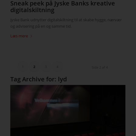
Sneak peek på Jyske Banks kreative
digitalskiltning
Jyske Bank udnytter digitalskiltning til at skabe hygge, nærvær
og advisering på en og samme tid.
Læs mere
1
2
3
4
Side 2 af 4
Tag Archive for:
lyd