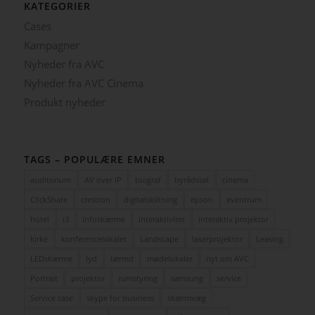
KATEGORIER
Cases
Kampagner
Nyheder fra AVC
Nyheder fra AVC Cinema
Produkt nyheder
TAGS – POPULÆRE EMNER
auditorium
AV over IP
biograf
byrådssal
cinema
ClickShare
crestron
digitalskiltning
epson
eventrum
hotel
i3
infoskærme
interaktivitet
interaktiv projektor
kirke
konferencelokaler
Landscape
laserprojektor
Leasing
LEDskærme
lyd
lærred
mødelokaler
nyt om AVC
Portrait
projektor
rumstyring
samsung
service
Service case
skype for business
skærmvæg