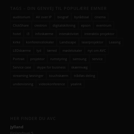
TAGS – DIN GENVEJ TIL POPULÆRE EMNER
auditorium
AV over IP
biograf
byrådssal
cinema
ClickShare
crestron
digitalskiltning
epson
eventrum
hotel
i3
infoskærme
interaktivitet
interaktiv projektor
kirke
konferencelokaler
Landscape
laserprojektor
Leasing
LEDskærme
lyd
lærred
mødelokaler
nyt om AVC
Portrait
projektor
rumstyring
samsung
service
Service case
skype for business
skærmvæg
streaming løsninger
touchskærm
trådløs deling
undervisning
videokonference
yealink
HER FINDER DU AVC
Jylland
Finlandsvej 5