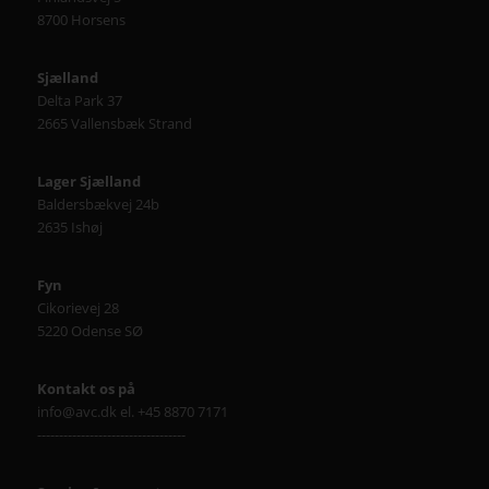
8700 Horsens
Sjælland
Delta Park 37
2665 Vallensbæk Strand
Lager Sjælland
Baldersbækvej 24b
2635 Ishøj
Fyn
Cikorievej 28
5220 Odense SØ
Kontakt os på
info@avc.dk el. +45 8870 7171
----------------------------------