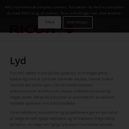
NYHEDER
CASES
KAMPAGNER
KONTAKT
JOB
AVCs hjemmeside benytter cookies. Fortsætter du herfra samtykker
AVC INFOSYSTEM
du med AVCs brug af cookies. Dine indstillinger kan altid ændres.
Tillad
Indstillinger
Lyd
Hos AVC sætter vi pris på den gode lyd. Vi vil meget gerne
hjælpe dig med at opnå det optimale resultat. Uanset hvilket
scenarie det skal bruges i. Om du holder koncert,
præsentationer, konferencer, møder, onlinekonferencer og
meget andet. Det gode lydsystem er essentielt for at opnå en
helstøbt oplevelse med fuld forståelse.
Vores teknikere, konsulenter og projektledere gør en dyd ud af
at vælge de helt rigtige højttalere, og forstærkere til lige netop
dit behov. At vælge det rigtige lydudstyr til et lokales akustik,