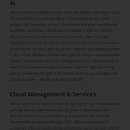
AI
Den kunstige intelligens vinder frem, det gælder naturligvis også
AV-branchen, hvor det særligt er i kamerateknik det vinder
indpas. Det forventes at man i fremtiden indretter mødelokaler
med flere kameraer, eksempelvis arbejder vi lige nu med en
løsning hos en kunde med hele 8 kameraer. Den kunstige
intelligens kommer til udtryk i produktionen og skiftene mellem
kameraerne, så fokus altid er på den talende og præsentationen
f. eks. I visse tilfælde kommer det også til udtryk i sammenspillet
mellem loftmikrofonerne og kameraerne, hvor mikrofonerne er
med til at bestemme valg af kamera. Indenfor digitalskiltning
kan AI i kameraer bruges til at scanne rummet og på baggrund
af køn og alder – afspille målrettet indhold.
Cloud Management & Services
Der er kommet en skinne/strømforsyning der kan installeres i et
rack og som kan fjernbetjenes. Det giver nogle muligheder i
forhold til service og overvågning af systemer, det betyder
eksempelvis at serviceafdeling i AVC, ville kunne genstarte
systemet, uden at skulle sende en tekniker ud til kunden. Du vil