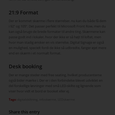
21:9 Format
Der er kommet skærme i flere størrelser, nu kan du både få dem
i 92” og 105”. Det passer perfekt til Microsoft Front Row, men du
kan også bruge de brede formater til andre ting. Skærmene kan
passe godt ind i lokaler, hvor der ikke er så højt til loftet, men
hvor man stadig ønsker en vis størrelse. Digital Signage er også
en mulighed, specielt fordi de ikke så udbredte, fanger øjet mere
end en skærm i et normalt format.
Desk booking
Der er mange steder med free seating, hvilket producenterne
også bider mærke i. Der er i den forbindelse blevet udviklet en
del forskellige løsninger med små LED-skilte og lignende som
viser hvor vidt et bord er booket eller ej.
Tags:
digitalskiltning
,
infoskærme
,
LEDskærme
Share this entry