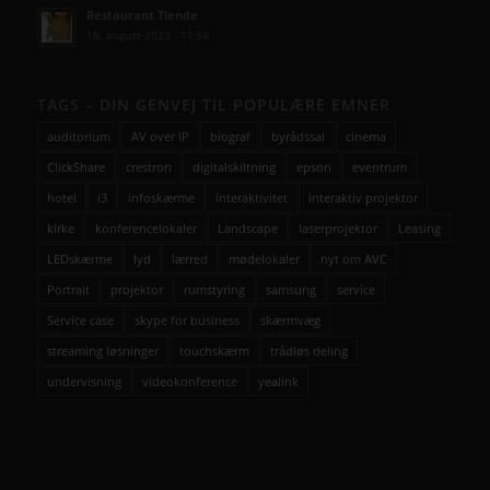
Restaurant Tiende
18. august 2023 - 11:56
TAGS – DIN GENVEJ TIL POPULÆRE EMNER
auditorium
AV over IP
biograf
byrådssal
cinema
ClickShare
crestron
digitalskiltning
epson
eventrum
hotel
i3
infoskærme
interaktivitet
interaktiv projektor
kirke
konferencelokaler
Landscape
laserprojektor
Leasing
LEDskærme
lyd
lærred
mødelokaler
nyt om AVC
Portrait
projektor
rumstyring
samsung
service
Service case
skype for business
skærmvæg
streaming løsninger
touchskærm
trådløs deling
undervisning
videokonference
yealink