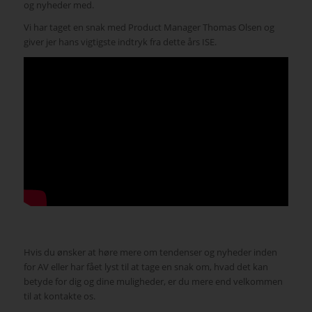
og nyheder med.
Vi har taget en snak med Product Manager Thomas Olsen og
giver jer hans vigtigste indtryk fra dette års ISE.
Hvis du ønsker at høre mere om tendenser og nyheder inden
for AV eller har fået lyst til at tage en snak om, hvad det kan
betyde for dig og dine muligheder, er du mere end velkommen
til at kontakte os.