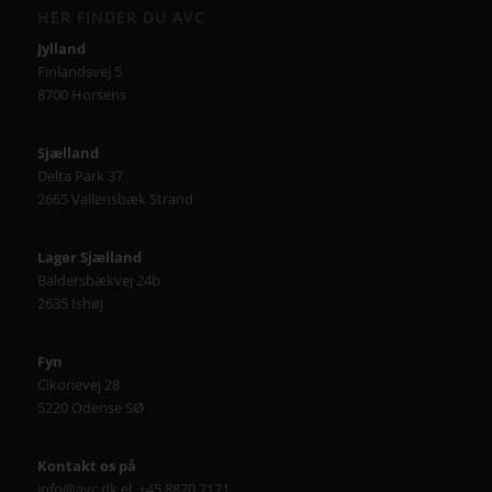
HER FINDER DU AVC
Jylland
Finlandsvej 5
8700 Horsens
Sjælland
Delta Park 37
2665 Vallensbæk Strand
Lager Sjælland
Baldersbækvej 24b
2635 Ishøj
Fyn
Cikorievej 28
5220 Odense SØ
Kontakt os på
info@avc.dk el. +45 8870 7171