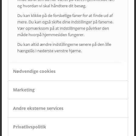
og hvordan vi skal håndtere dit besøg.
Du kan klikke på de forskellige faner for at finde ud af
mere. Du kan også skifte dine indstillinger på fanerne.
Vær opmærksom på at indstillingerne påvirker den
måde hvorpå hjemmesiden fungerer.
Du kan altid ændre indstillingerne senere på den lille
hængelås i nederste venstre hjørne.
SIDSTE NYT FRA AVC
Kampagne – Lenovo ThinkSmart One
Nødvendige cookies
12. juni 2026 - 10:27
Kampagne – Stor skærm – Lille pris
17. maj 2026 - 12:22
Marketing
Kampagne – Jabra PanaCast 50 Android
3. april 2026 - 10:41
Andre eksterne services
Lenovo ThinkSmart Core Gen 2
8. december 2025 - 8:16
Privatlivspolitik
Ricoh | AVC investerer i fremtidens broadcast-løsninger
5. august 2025 - 12:06