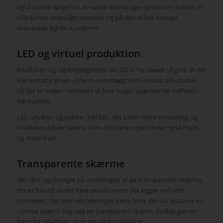
også kunne sørge for, at racket ikke bruger strøm om natten. Vi
ville kunne overvåge portene, og på den måde opdage
eventuelle fejl før kunderne.
LED og virtuel produktion
Kvaliteten og tilgængeligheden af LED er nu blevet så god, at det
kan erstatte green screens som baggrund i broadcast-studier.
Så det er meget nemmere at lave noget spændende indhold i
høj kvalitet.
LED udvikler sig videre i høj fart, det bliver mere prisvenligt og
kvaliteten bliver højere. All-in-One løsninger vinder også mere
og mere frem.
Transparente skærme
Der sker også noget på udviklingen af de transparente skærme,
der er blandt andet flere producenter der kigger ind i det
markedet. Der blev vist løsninger frem, hvor der var placeret en
normal skærm bag ved en transparent skærm, hvilket gav en
form for 3D-effekt, som gav et flot blikfang.