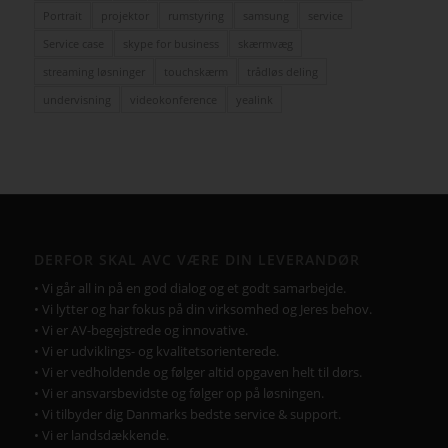
Portrait
projektor
rumstyring
samsung
service
Service case
skype for business
skærmvæg
streaming løsninger
touchskærm
trådløs deling
undervisning
videokonference
yealink
DERFOR SKAL AVC VÆRE DIN LEVERANDØR
• Vi går all in på en god dialog og et godt samarbejde.
• Vi lytter og har fokus på din virksomhed og Jeres behov.
• Vi er AV-begejstrede og innovative.
• Vi er udviklings- og kvalitetsorienterede.
• Vi er vedholdende og følger altid opgaven helt til dørs.
• Vi er ansvarsbevidste og følger op på løsningen.
• Vi tilbyder dig Danmarks bedste service & support.
• Vi er landsdækkende.