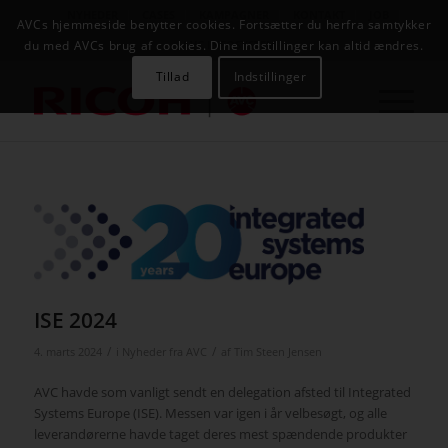
NYHEDER
CASES
KAMPAGNER
KONTAKT
JOB
AVCs hjemmeside benytter cookies. Fortsætter du herfra samtykker
AVC INFOSYSTEM
du med AVCs brug af cookies. Dine indstillinger kan altid ændres.
Tillad
Indstillinger
ISE 2024
/
/
4. marts 2024
i
Nyheder fra AVC
af
Tim Steen Jensen
AVC havde som vanligt sendt en delegation afsted til Integrated
Systems Europe (ISE). Messen var igen i år velbesøgt, og alle
leverandørerne havde taget deres mest spændende produkter