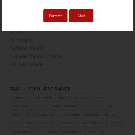
Fortsæt
Afvis
KATEGORIER
Cases
Kampagner
Nyheder fra AVC
Nyheder fra AVC Cinema
Produkt nyheder
TAGS – POPULÆRE EMNER
auditorium
AV over IP
biograf
byrådssal
cinema
ClickShare
crestron
digitalskiltning
epson
eventrum
hotel
i3
infoskærme
interaktivitet
interaktiv projektor
kirke
konferencelokaler
Landscape
laserprojektor
Leasing
LEDskærme
lyd
lærred
mødelokaler
nyt om AVC