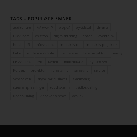
TAGS – POPULÆRE EMNER
auditorium
AV over IP
biograf
byrådssal
cinema
ClickShare
crestron
digitalskiltning
epson
eventrum
hotel
i3
infoskærme
interaktivitet
interaktiv projektor
kirke
konferencelokaler
Landscape
laserprojektor
Leasing
LEDskærme
lyd
lærred
mødelokaler
nyt om AVC
Portrait
projektor
rumstyring
samsung
service
Service case
skype for business
skærmvæg
streaming løsninger
touchskærm
trådløs deling
undervisning
videokonference
yealink