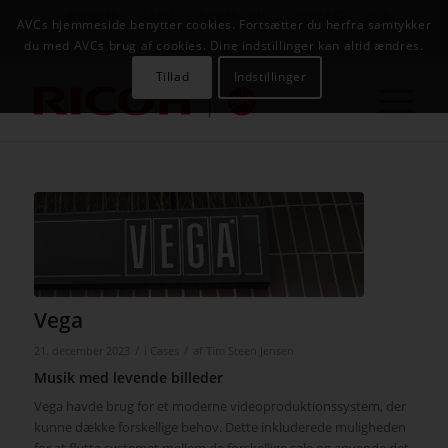
NYHEDER
CASES
KAMPAGNER
KONTAKT
JOB
AVCs hjemmeside benytter cookies. Fortsætter du herfra samtykker
AVC INFOSYSTEM
du med AVCs brug af cookies. Dine indstillinger kan altid ændres.
Tillad
Indstillinger
Vega
/
/
21. december 2023
i
Cases
af
Tim Steen Jensen
Musik med levende billeder
Vega havde brug for et moderne videoproduktionssystem, der
kunne dække forskellige behov. Dette inkluderede muligheden
for at flytte systemet mellem de forskellige sale og anvende det