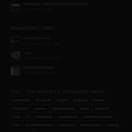
Kampagne – Jabra PanaCast 50 Android
3. april 2026 - 10:41
SENESTE AVC CASES
Better Collective
27. november 2025 - 14:43
Vega
21. december 2023 - 9:52
Restaurant Tiende
18. august 2023 - 11:56
TAGS – DIN GENVEJ TIL POPULÆRE EMNER
auditorium
AV over IP
biograf
byrådssal
cinema
ClickShare
crestron
digitalskiltning
epson
eventrum
hotel
i3
infoskærme
interaktivitet
interaktiv projektor
kirke
konferencelokaler
Landscape
laserprojektor
Leasing