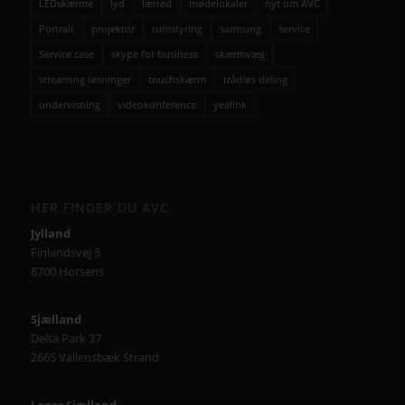
LEDskærme
lyd
lærred
mødelokaler
nyt om AVC
Portrait
projektor
rumstyring
samsung
service
Service case
skype for business
skærmvæg
streaming løsninger
touchskærm
trådløs deling
undervisning
videokonference
yealink
HER FINDER DU AVC
Jylland
Finlandsvej 5
8700 Horsens
Sjælland
Delta Park 37
2665 Vallensbæk Strand
Lager Sjælland