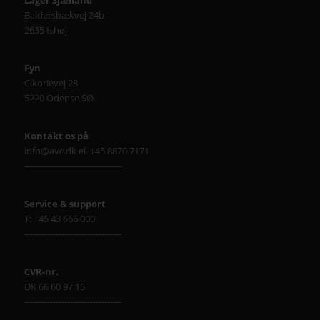
Baldersbækvej 24b
2635 Ishøj
Fyn
Cikorievej 28
5220 Odense SØ
Kontakt os på
info@avc.dk el. +45 8870 7171
----------------------------------
Service & support
T: +45 43 666 000
----------------------------------
CVR-nr.
DK 66 60 97 15
----------------------------------