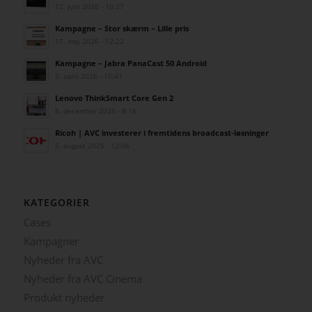
12. juni 2026 - 10:27
Kampagne – Stor skærm – Lille pris
17. maj 2026 - 12:22
Kampagne – Jabra PanaCast 50 Android
3. april 2026 - 10:41
Lenovo ThinkSmart Core Gen 2
8. december 2025 - 8:16
Ricoh | AVC investerer i fremtidens broadcast-løsninger
5. august 2025 - 12:06
KATEGORIER
Cases
Kampagner
Nyheder fra AVC
Nyheder fra AVC Cinema
Produkt nyheder