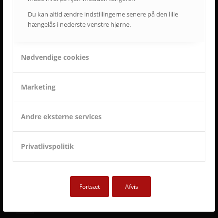
Du kan altid ændre indstillingerne senere på den lille
hængelås i nederste venstre hjørne.
Nødvendige cookies
Marketing
Andre eksterne services
Privatlivspolitik
SENESTE AVC KAMPAGNER
Kampagne – Lenovo ThinkSmart One
12. juni 2026 - 10:27
Fortsæt
Afvis
Kampagne – Stor skærm – Lille pris
17. maj 2026 - 12:22