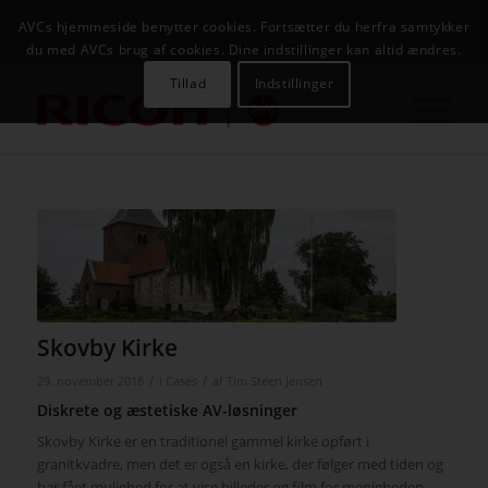
NYHEDER
CASES
KAMPAGNER
KONTAKT
JOB
AVCs hjemmeside benytter cookies. Fortsætter du herfra samtykker
AVC INFOSYSTEM
du med AVCs brug af cookies. Dine indstillinger kan altid ændres.
Tillad
Indstillinger
Skovby Kirke
/
/
29. november 2018
i
Cases
af
Tim Steen Jensen
Diskrete og æstetiske AV-løsninger
Skovby Kirke er en traditionel gammel kirke opført i
granitkvadre, men det er også en kirke, der følger med tiden og
har fået mulighed for at vise billeder og film for menigheden.