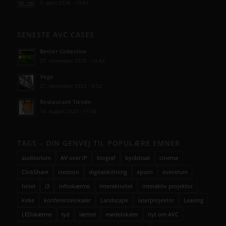
3. april 2026 - 10:41
SENESTE AVC CASES
Better Collective
27. november 2025 - 14:43
Vega
21. december 2023 - 9:52
Restaurant Tiende
18. august 2023 - 11:56
TAGS – DIN GENVEJ TIL POPULÆRE EMNER
auditorium
AV over IP
biograf
byrådssal
cinema
ClickShare
crestron
digitalskiltning
epson
eventrum
hotel
i3
infoskærme
interaktivitet
interaktiv projektor
kirke
konferencelokaler
Landscape
laserprojektor
Leasing
LEDskærme
lyd
lærred
mødelokaler
nyt om AVC