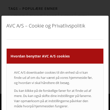
TAGS – POPULÆRE EMNER
auditorium
AV over IP
biograf
byrådssal
cinema
ClickShare
crestron
digitalskiltning
epson
eventrum
AVC A/S – Cookie og Privatlivspolitik
hotel
i3
infoskærme
interaktivitet
interaktiv projektor
kirke
konferencelokaler
Landscape
laserprojektor
Leasing
LEDskærme
lyd
lærred
mødelokaler
nyt om AVC
Portrait
projektor
rumstyring
samsung
service
Hvordan benytter AVC A/S cookies
Service case
skype for business
skærmvæg
streaming løsninger
touchskærm
trådløs deling
undervisning
videokonference
yealink
AVC A/S downloader cookies til din enhed så vi kan
finde ud af om du har været på vores hjemmeside før,
og hvordan vi skal håndtere dit besøg.
Du kan klikke på de forskellige faner for at finde ud af
mere. Du kan også skifte dine indstillinger på fanerne.
Vær opmærksom på at indstillingerne påvirker den
måde hvorpå hjemmesiden fungerer.
DERFOR SKAL AVC VÆRE DIN LEVERANDØR