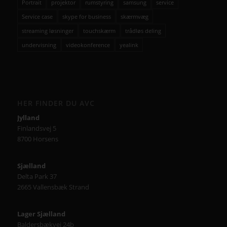
Portrait
projektor
rumstyring
samsung
service
Service case
skype for business
skærmvæg
streaming løsninger
touchskærm
trådløs deling
undervisning
videokonference
yealink
HER FINDER DU AVC
Jylland
Finlandsvej 5
8700 Horsens
Sjælland
Delta Park 37
2665 Vallensbæk Strand
Lager Sjælland
Baldersbækvej 24b