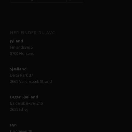
HER FINDER DU AVC
Jylland
Finlandsvej 5
8700 Horsens
Sjælland
Delta Park 37
2665 Vallensbæk Strand
Lager Sjælland
Baldersbækvej 24b
2635 Ishøj
Fyn
Cikorievej 28