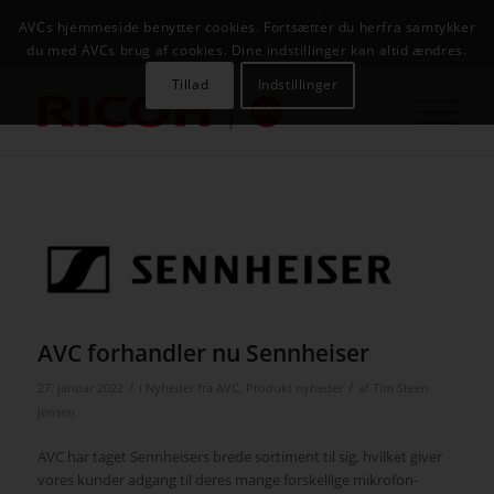
NYHEDER
CASES
KAMPAGNER
KONTAKT
JOB
AVCs hjemmeside benytter cookies. Fortsætter du herfra samtykker
AVC INFOSYSTEM
du med AVCs brug af cookies. Dine indstillinger kan altid ændres.
Tillad
Indstillinger
AVC forhandler nu Sennheiser
/
/
27. januar 2022
i
Nyheder fra AVC
,
Produkt nyheder
af
Tim Steen
Jensen
AVC har taget Sennheisers brede sortiment til sig, hvilket giver
vores kunder adgang til deres mange forskellige mikrofon-