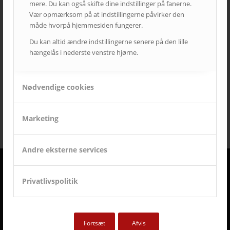
mere. Du kan også skifte dine indstillinger på fanerne.
hotel
i3
infoskærme
interaktivitet
interaktiv projektor
Vær opmærksom på at indstillingerne påvirker den
måde hvorpå hjemmesiden fungerer.
kirke
konferencelokaler
Landscape
laserprojektor
Leasing
Du kan altid ændre indstillingerne senere på den lille
LEDskærme
lyd
lærred
mødelokaler
nyt om AVC
hængelås i nederste venstre hjørne.
Portrait
projektor
rumstyring
samsung
service
Service case
skype for business
skærmvæg
streaming løsninger
touchskærm
trådløs deling
Nødvendige cookies
undervisning
videokonference
yealink
Marketing
Andre eksterne services
Privatlivspolitik
DERFOR SKAL AVC VÆRE DIN LEVERANDØR
• Vi går all in på en god dialog og et godt samarbejde.
• Vi lytter og har fokus på din virksomhed og Jeres behov.
• Vi er AV-begejstrede og innovative.
Fortsæt
Afvis
• Vi er udviklings- og kvalitetsorienterede.