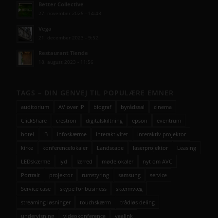
Better Collective
27. november 2025 - 14:43
Vega
21. december 2023 - 9:52
Restaurant Tiende
18. august 2023 - 11:56
TAGS – DIN GENVEJ TIL POPULÆRE EMNER
auditorium
AV over IP
biograf
byrådssal
cinema
ClickShare
crestron
digitalskiltning
epson
eventrum
hotel
i3
infoskærme
interaktivitet
interaktiv projektor
kirke
konferencelokaler
Landscape
laserprojektor
Leasing
LEDskærme
lyd
lærred
mødelokaler
nyt om AVC
Portrait
projektor
rumstyring
samsung
service
Service case
skype for business
skærmvæg
streaming løsninger
touchskærm
trådløs deling
undervisning
videokonference
yealink