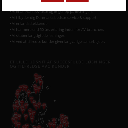
• Vi er vedholdende og følger altid opgaven helt til dørs.
• Vi er ansvarsbevidste og følger op på løsningen.
• Vi tilbyder dig Danmarks bedste service & support.
• Vi er landsdækkende.
• Vi har mere end 50-års erfaring inden for AV-branchen.
• Vi skaber langsigtede løsninger.
• Vi ved at tilfredse kunder giver langvarige samarbejder.
ET LILLE UDSNIT AF SUCCESFULDE LØSNINGER
OG TILFREDSE AVC KUNDER