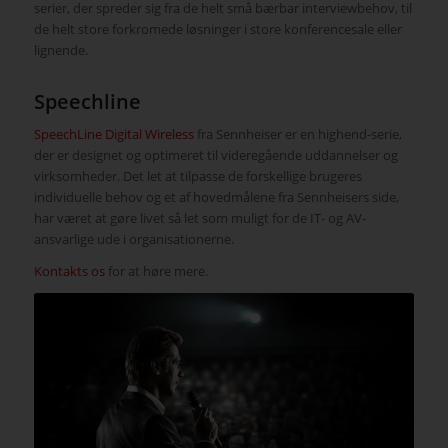
serier, der spreder sig fra de helt små bærbar interviewbehov, til
de helt store forkromede løsninger i store konferencesale eller
lignende.
Speechline
SpeechLine Digital Wireless
fra Sennheiser er en highend-serie,
der er designet og optimeret til videregående uddannelser og
virksomheder. Det let at tilpasse de forskellige brugeres
individuelle behov og et af hovedmålene fra Sennheisers side,
har været at gøre livet så let som muligt for de IT- og AV-
ansvarlige ude i organisationerne.
Kontakts os
for at høre mere.