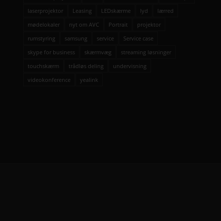
laserprojektor
Leasing
LEDskærme
lyd
lærred
mødelokaler
nyt om AVC
Portrait
projektor
rumstyring
samsung
service
Service case
skype for business
skærmvæg
streaming løsninger
touchskærm
trådløs deling
undervisning
videokonference
yealink