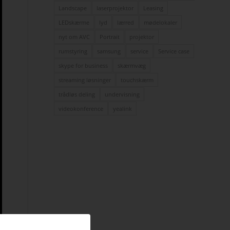
Landscape
laserprojektor
Leasing
LEDskærme
lyd
lærred
mødelokaler
nyt om AVC
Portrait
projektor
rumstyring
samsung
service
Service case
skype for business
skærmvæg
streaming løsninger
touchskærm
trådløs deling
undervisning
videokonference
yealink