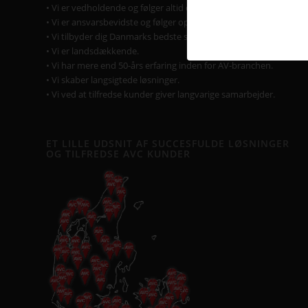
• Vi er vedholdende og følger altid opgaven helt til dørs.
• Vi er ansvarsbevidste og følger op på løsningen.
• Vi tilbyder dig Danmarks bedste service & support.
• Vi er landsdækkende.
• Vi har mere end 50-års erfaring inden for AV-branchen.
• Vi skaber langsigtede løsninger.
• Vi ved at tilfredse kunder giver langvarige samarbejder.
ET LILLE UDSNIT AF SUCCESFULDE LØSNINGER
OG TILFREDSE AVC KUNDER