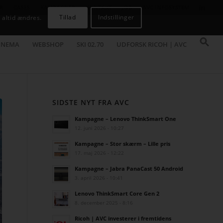
R
CASES
KAMPAGNER
KONTAKT
JOB
AVC INFOSYSTEM
Tillad
Indstillinger
 altid ændres.
INEMA
WEBSHOP
SKI 02.70
UDFORSK RICOH | AVC
SIDSTE NYT FRA AVC
Kampagne – Lenovo ThinkSmart One
12. juni 2026 - 10:27
Kampagne – Stor skærm – Lille pris
17. maj 2026 - 12:22
Kampagne – Jabra PanaCast 50 Android
3. april 2026 - 10:41
Lenovo ThinkSmart Core Gen 2
8. december 2025 - 8:16
Ricoh | AVC investerer i fremtidens