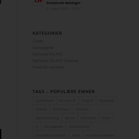
broadcast-løsninger
5. august 2025 - 12:06
KATEGORIER
Cases
Kampagner
Nyheder fra AVC
Nyheder fra AVC Cinema
Produkt nyheder
TAGS – POPULÆRE EMNER
auditorium
AV over IP
biograf
byrådssal
cinema
ClickShare
crestron
digitalskiltning
epson
eventrum
hotel
i3
infoskærme
interaktivitet
interaktiv projektor
kirke
konferencelokaler