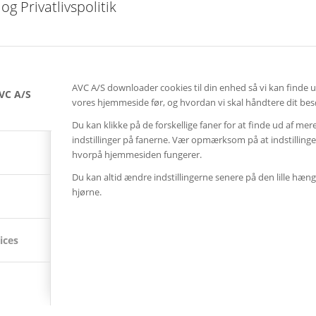
og Privatlivspolitik
AVC A/S downloader cookies til din enhed så vi kan finde 
VC A/S
vores hjemmeside før, og hvordan vi skal håndtere dit bes
Du kan klikke på de forskellige faner for at finde ud af mer
indstillinger på fanerne. Vær opmærksom på at indstillin
hvorpå hjemmesiden fungerer.
Du kan altid ændre indstillingerne senere på den lille hæng
hjørne.
ices
SENESTE AVC KAMPAGNER
Kampagne – Lenovo ThinkSmart One
12. juni 2026 - 10:27
Kampagne – Stor skærm – Lille pris
17. maj 2026 - 12:22