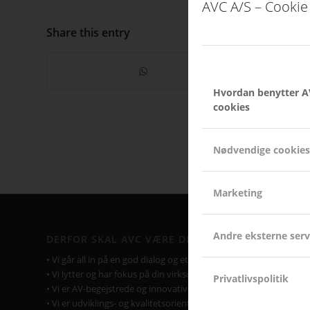
AVC A/S – Cookie 
Share this entry
Hvordan benytter A
cookies
Nødvendige cookies
Marketing
Andre eksterne serv
DERFOR SKAL AVC VÆRE DIN LEVERANDØR
• Vi går all in på en god dialog og et godt samarbejde.
• Vi lytter og har fokus på din virksomhed og Jeres behov.
Privatlivspolitik
• Vi er AV-begejstrede og innovative.
• Vi er udviklings- og kvalitetsorienterede.