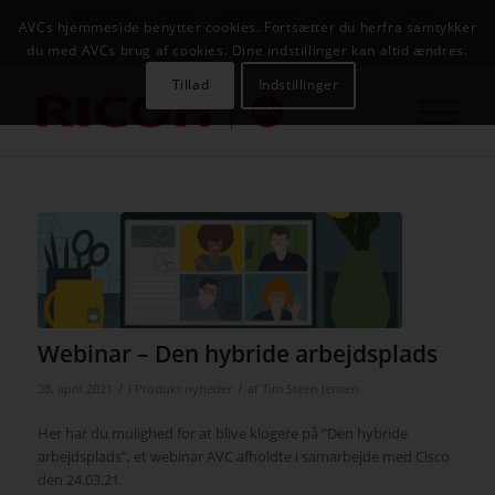
NYHEDER
CASES
KAMPAGNER
KONTAKT
JOB
AVCs hjemmeside benytter cookies. Fortsætter du herfra samtykker
AVC INFOSYSTEM
du med AVCs brug af cookies. Dine indstillinger kan altid ændres.
Tillad
Indstillinger
Webinar – Den hybride arbejdsplads
/
/
28. april 2021
i
Produkt nyheder
af
Tim Steen Jensen
Her har du mulighed for at blive klogere på “Den hybride
arbejdsplads”, et webinar AVC afholdte i samarbejde med Cisco
den 24.03.21.