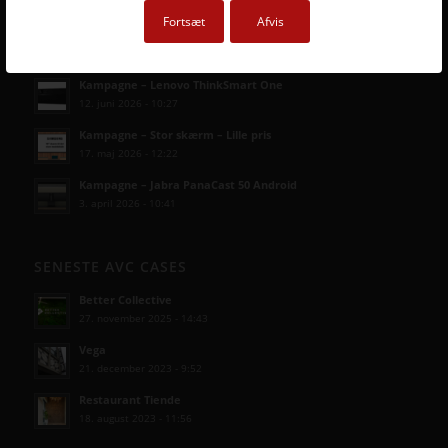
Fortsæt
Afvis
SENESTE AVC KAMPAGNER
Kampagne – Lenovo ThinkSmart One
12. juni 2026 - 10:27
Kampagne – Stor skærm – Lille pris
17. maj 2026 - 12:22
Kampagne – Jabra PanaCast 50 Android
3. april 2026 - 10:41
SENESTE AVC CASES
Better Collective
27. november 2025 - 14:43
Vega
21. december 2023 - 9:52
Restaurant Tiende
18. august 2023 - 11:56