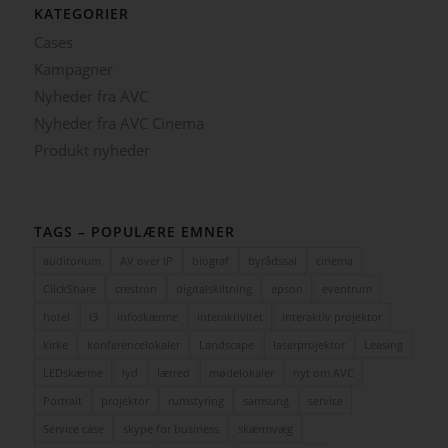
KATEGORIER
Cases
Kampagner
Nyheder fra AVC
Nyheder fra AVC Cinema
Produkt nyheder
TAGS – POPULÆRE EMNER
auditorium
AV over IP
biograf
byrådssal
cinema
ClickShare
crestron
digitalskiltning
epson
eventrum
hotel
i3
infoskærme
interaktivitet
interaktiv projektor
kirke
konferencelokaler
Landscape
laserprojektor
Leasing
LEDskærme
lyd
lærred
mødelokaler
nyt om AVC
Portrait
projektor
rumstyring
samsung
service
Service case
skype for business
skærmvæg