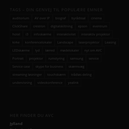
TAGS – DIN GENVEJ TIL POPULÆRE EMNER
auditorium
AV over IP
biograf
byrådssal
cinema
ClickShare
crestron
digitalskiltning
epson
eventrum
hotel
i3
infoskærme
interaktivitet
interaktiv projektor
kirke
konferencelokaler
Landscape
laserprojektor
Leasing
LEDskærme
lyd
lærred
mødelokaler
nyt om AVC
Portrait
projektor
rumstyring
samsung
service
Service case
skype for business
skærmvæg
streaming løsninger
touchskærm
trådløs deling
undervisning
videokonference
yealink
HER FINDER DU AVC
Jylland