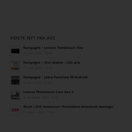
SIDSTE NYT FRA AVC
Kampagne – Lenovo ThinkSmart One
12. juni 2026 - 10:27
Kampagne – Stor skærm – Lille pris
17. maj 2026 - 12:22
Kampagne – Jabra PanaCast 50 Android
3. april 2026 - 10:41
Lenovo ThinkSmart Core Gen 2
8. december 2025 - 8:16
Ricoh | AVC investerer i fremtidens broadcast-løsninger
5. august 2025 - 12:06