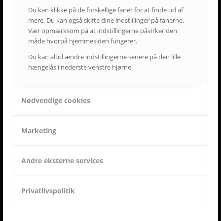
Du kan klikke på de forskellige faner for at finde ud af
mere. Du kan også skifte dine indstillinger på fanerne.
ET LILLE UDSNIT AF SUCCESFULDE LØSNINGER
Vær opmærksom på at indstillingerne påvirker den
OG TILFREDSE AVC KUNDER
måde hvorpå hjemmesiden fungerer.
Du kan altid ændre indstillingerne senere på den lille
hængelås i nederste venstre hjørne.
Nødvendige cookies
Marketing
Andre eksterne services
Privatlivspolitik