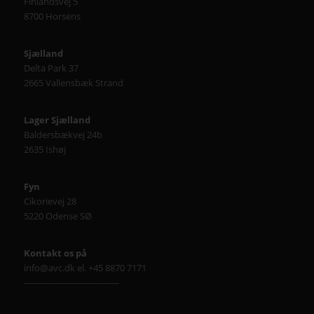
Finlandsvej 5
8700 Horsens
Sjælland
Delta Park 37
2665 Vallensbæk Strand
Lager Sjælland
Baldersbækvej 24b
2635 Ishøj
Fyn
Cikorievej 28
5220 Odense SØ
Kontakt os på
info@avc.dk el. +45 8870 7171
----------------------------------