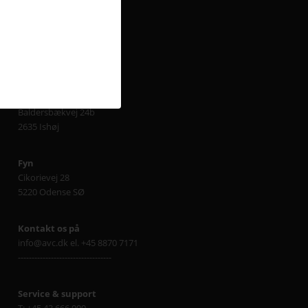
Sjælland
Delta Park 37
2665 Vallensbæk Strand
Lager Sjælland
Baldersbækvej 24b
2635 Ishøj
Fyn
Cikorievej 28
5220 Odense SØ
Kontakt os på
info@avc.dk el. +45 8870 7171
----------------------------------
Service & support