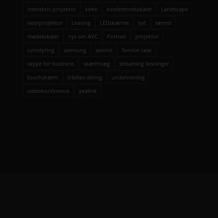
interaktiv projektor
kirke
konferencelokaler
Landscape
laserprojektor
Leasing
LEDskærme
lyd
lærred
mødelokaler
nyt om AVC
Portrait
projektor
rumstyring
samsung
service
Service case
skype for business
skærmvæg
streaming løsninger
touchskærm
trådløs deling
undervisning
videokonference
yealink