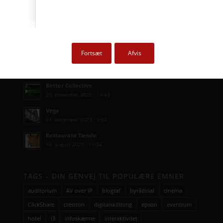
Kampagne – Stor skærm – Lille pris
17. maj 2026 - 12:22
Kampagne – Jabra PanaCast 50 Android
3. april 2026 - 10:41
Fortsæt
Afvis
SENESTE AVC CASES
Better Collective
27. november 2025 - 14:43
Vega
21. december 2023 - 9:52
Restaurant Tiende
18. august 2023 - 11:56
TAGS – DIN GENVEJ TIL POPULÆRE EMNER
auditorium
AV over IP
biograf
byrådssal
cinema
ClickShare
crestron
digitalskiltning
epson
eventrum
hotel
i3
infoskærme
interaktivitet