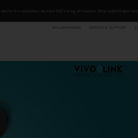
NYHEDE
du herfra samtykker du med AVCs brug af cookies. Dine indstillinger kan
AV-LØSNINGER
SERVICE & SUPPORT
C