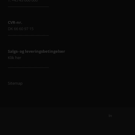
T: +45 43 666 000
----------------------------------
CVR-nr.
DK 66 60 97 15
----------------------------------
Salgs- og leveringsbetingelser
Klik her
----------------------------------
Sitemap