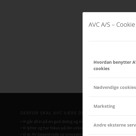
AVC A/S – Cookie 
Hvordan benytter A
cookies
Nødvendige cookies
Marketing
DERFOR SKAL AVC VÆRE DIN LEVERANDØR
• Vi går all in på en god dialog og et godt samarbejde.
Andre eksterne serv
• Vi lytter og har fokus på din virksomhed og Jeres behov.
• Vi er AV-begejstrede og innovative.