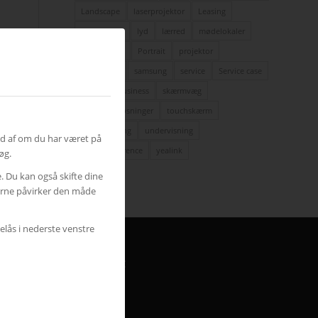
Landscape
laserprojektor
Leasing
LEDskærme
lyd
lærred
mødelokaler
nyt om AVC
Portrait
projektor
rumstyring
samsung
service
Service case
skype for business
skærmvæg
streaming løsninger
touchskærm
trådløs deling
undervisning
ud af om du har været på
videokonference
yealink
øg.
e. Du kan også skifte dine
gerne påvirker den måde
elås i nederste venstre
HER FINDER DU AVC
Jylland
Finlandsvej 5
8700 Horsens