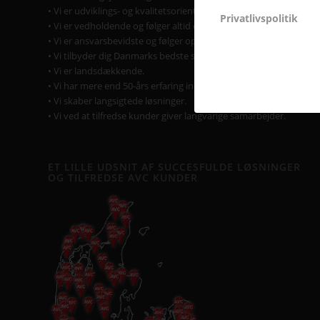
• Vi er udviklings- og kvalitetsorienterede.
Privatlivspolitik
• Vi er vedholdende og følger altid opgaven helt til dørs.
• Vi er ansvarsbevidste og følger op på løsningen.
• Vi tilbyder dig Danmarks bedste service & support.
• Vi er landsdækkende.
• Vi har mere end 50-års erfaring inden for AV-branchen.
• Vi skaber langsigtede løsninger.
• Vi ved at tilfredse kunder giver langvarige samarbejder.
ET LILLE UDSNIT AF SUCCESFULDE LØSNINGER
OG TILFREDSE AVC KUNDER