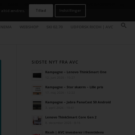
R
CASES
KAMPAGNER
KONTAKT
JOB
AVC INFOSYSTEM
Tillad
Indstillinger
 altid ændres.
INEMA
WEBSHOP
SKI 02.70
UDFORSK RICOH | AVC
SIDSTE NYT FRA AVC
Kampagne – Lenovo ThinkSmart One
12. juni 2026 - 10:27
Kampagne – Stor skærm – Lille pris
17. maj 2026 - 12:22
Kampagne – Jabra PanaCast 50 Android
3. april 2026 - 10:41
Lenovo ThinkSmart Core Gen 2
8. december 2025 - 8:16
Ricoh | AVC investerer i fremtidens