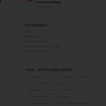
broadcast-løsninger
5. august 2025 - 12:06
KATEGORIER
r
Cases
Kampagner
Nyheder fra AVC
Nyheder fra AVC Cinema
Produkt nyheder
TAGS – POPULÆRE EMNER
auditorium
AV over IP
biograf
byrådssal
cinema
ClickShare
crestron
digitalskiltning
epson
eventrum
hotel
i3
infoskærme
interaktivitet
interaktiv projektor
kirke
konferencelokaler