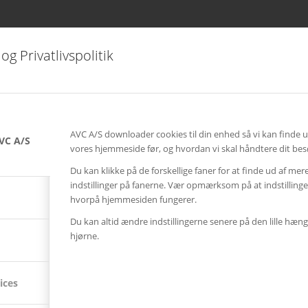
og Privatlivspolitik
AVC A/S downloader cookies til din enhed så vi kan finde 
VC A/S
vores hjemmeside før, og hvordan vi skal håndtere dit bes
Du kan klikke på de forskellige faner for at finde ud af mer
indstillinger på fanerne. Vær opmærksom på at indstillin
hvorpå hjemmesiden fungerer.
Du kan altid ændre indstillingerne senere på den lille hæng
hjørne.
SENESTE AVC KAMPAGNER
Kampagne – Lenovo ThinkSmart One
ices
12. juni 2026 - 10:27