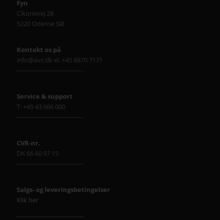
Fyn
Cikorievej 28
5220 Odense SØ
Kontakt os på
info@avc.dk el. +45 8870 7171
----------------------------------
Service & support
T: +45 43 666 000
----------------------------------
CVR-nr.
DK 66 60 97 15
----------------------------------
Salgs- og leveringsbetingelser
Klik her
----------------------------------