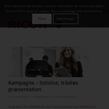
NYHEDER
CASES
KAMPAGNER
KONTAKT
JOB
AVCs hjemmeside benytter cookies. Fortsætter du herfra samtykker
AVC INFOSYSTEM
du med AVCs brug af cookies. Dine indstillinger kan altid ændres.
Tillad
Indstillinger
Kampagne – Solstice, trådløs
præsentation
/
/
12. oktober 2018
i
Kampagner
af
Tim Steen Jensen
Opgrader dit mødelokale eller klasseværelse med
Solstice
fra