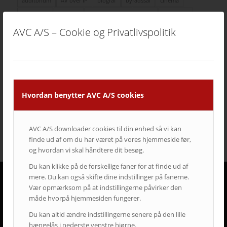
auditorium
AV over IP
biograf
byrådssal
cinema
ClickShare
crestron
digitalskiltning
epson
eventrum
hotel
i3
infoskærme
interaktivitet
interaktiv projektor
AVC A/S – Cookie og Privatlivspolitik
kirke
konferencelokaler
Landscape
laserprojektor
Leasing
LEDskærme
lyd
lærred
mødelokaler
nyt om AVC
Portrait
projektor
rumstyring
samsung
service
Service case
skype for business
skærmvæg
Hvordan benytter AVC A/S cookies
streaming løsninger
touchskærm
trådløs deling
undervisning
videokonference
yealink
AVC A/S downloader cookies til din enhed så vi kan
finde ud af om du har været på vores hjemmeside før,
og hvordan vi skal håndtere dit besøg.
Du kan klikke på de forskellige faner for at finde ud af
mere. Du kan også skifte dine indstillinger på fanerne.
Vær opmærksom på at indstillingerne påvirker den
DERFOR SKAL AVC VÆRE DIN LEVERANDØR
måde hvorpå hjemmesiden fungerer.
• Vi går all in på en god dialog og et godt samarbejde.
Du kan altid ændre indstillingerne senere på den lille
• Vi lytter og har fokus på din virksomhed og Jeres behov.
hængelås i nederste venstre hjørne.