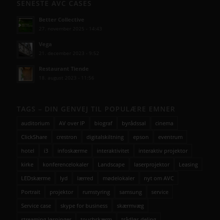
SENESTE AVC CASES
Better Collective
27. november 2025 - 14:43
Vega
21. december 2023 - 9:52
Restaurant Tiende
18. august 2023 - 11:56
TAGS – DIN GENVEJ TIL POPULÆRE EMNER
auditorium
AV over IP
biograf
byrådssal
cinema
ClickShare
crestron
digitalskiltning
epson
eventrum
hotel
i3
infoskærme
interaktivitet
interaktiv projektor
kirke
konferencelokaler
Landscape
laserprojektor
Leasing
LEDskærme
lyd
lærred
mødelokaler
nyt om AVC
Portrait
projektor
rumstyring
samsung
service
Service case
skype for business
skærmvæg
streaming løsninger
touchskærm
trådløs deling